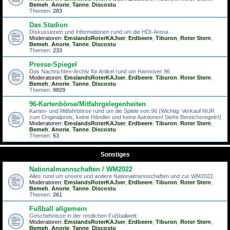
Bemeh
,
Anorie
,
Tanne
,
Discostu
Themen:
283
Das Stadion
Diskussionen und Informationen rund um die HDI-Arena
Moderatoren:
EmslandsRoterKAJser
,
Erdbeere
,
Tiburon
,
Roter Stern
,
Bemeh
,
Anorie
,
Tanne
,
Discostu
Themen:
233
Presse-Spiegel
Das Nachrichten-Archiv für Artikel rund um Hannover 96
Moderatoren:
EmslandsRoterKAJser
,
Erdbeere
,
Tiburon
,
Roter Stern
,
Bemeh
,
Anorie
,
Tanne
,
Discostu
Themen:
9829
96-Kartenbörse/Mitfahrgelegenheiten
Karten- und Mitfahrbörse rund um die Spiele von 96 (Wichtig: Verkauf NUR
zum Originalpreis, keine Händler und keine Auktionen! Siehe Bereichsregeln!)
Moderatoren:
EmslandsRoterKAJser
,
Erdbeere
,
Tiburon
,
Roter Stern
,
Bemeh
,
Anorie
,
Tanne
,
Discostu
Themen:
53
Sonstiges
Nationalmannschaften / WM2022
Alles rund um unsere und andere Nationalmannschaften und zur WM2022.
Moderatoren:
EmslandsRoterKAJser
,
Erdbeere
,
Tiburon
,
Roter Stern
,
Bemeh
,
Anorie
,
Tanne
,
Discostu
Themen:
261
Fußball allgemein
Geschehnisse in der restlichen Fußballwelt
Moderatoren:
EmslandsRoterKAJser
,
Erdbeere
,
Tiburon
,
Roter Stern
,
Bemeh
,
Anorie
,
Tanne
,
Discostu