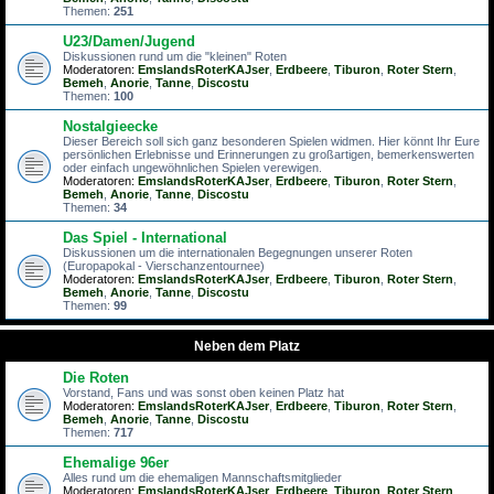
Themen:
251
U23/Damen/Jugend
Diskussionen rund um die "kleinen" Roten
Moderatoren:
EmslandsRoterKAJser
,
Erdbeere
,
Tiburon
,
Roter Stern
,
Bemeh
,
Anorie
,
Tanne
,
Discostu
Themen:
100
Nostalgieecke
Dieser Bereich soll sich ganz besonderen Spielen widmen. Hier könnt Ihr Eure
persönlichen Erlebnisse und Erinnerungen zu großartigen, bemerkenswerten
oder einfach ungewöhnlichen Spielen verewigen.
Moderatoren:
EmslandsRoterKAJser
,
Erdbeere
,
Tiburon
,
Roter Stern
,
Bemeh
,
Anorie
,
Tanne
,
Discostu
Themen:
34
Das Spiel - International
Diskussionen um die internationalen Begegnungen unserer Roten
(Europapokal - Vierschanzentournee)
Moderatoren:
EmslandsRoterKAJser
,
Erdbeere
,
Tiburon
,
Roter Stern
,
Bemeh
,
Anorie
,
Tanne
,
Discostu
Themen:
99
Neben dem Platz
Die Roten
Vorstand, Fans und was sonst oben keinen Platz hat
Moderatoren:
EmslandsRoterKAJser
,
Erdbeere
,
Tiburon
,
Roter Stern
,
Bemeh
,
Anorie
,
Tanne
,
Discostu
Themen:
717
Ehemalige 96er
Alles rund um die ehemaligen Mannschaftsmitglieder
Moderatoren:
EmslandsRoterKAJser
,
Erdbeere
,
Tiburon
,
Roter Stern
,