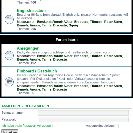
Themen:
406
English section
Board for 96-fans from abroad. English only, please! Non-english postings will
be deleted.
Moderatoren:
EmslandsRoterKAJser
,
Erdbeere
,
Tiburon
,
Roter Stern
,
Bemeh
,
Anorie
,
Tanne
,
Discostu
,
Squig
Themen:
206
Forum intern
Anregungen
Kritik, Verbesserungsvorschläge und Testbereich für unser Forum
Moderatoren:
EmslandsRoterKAJser
,
Erdbeere
,
Tiburon
,
Roter Stern
,
Bemeh
,
Anorie
,
Tanne
,
Discostu
Themen:
192
Pinboard / Gästebuch
Dieser Bereich ist für Allgemeine Grüße an Verein / Mannschaft / Spieler
gedacht. Für Diskussionen / Kauf- oder Verkaufgesuche bitte die
entsprechenden Threads in den anderen Forenkategorien benutzen.
Moderatoren:
EmslandsRoterKAJser
,
Erdbeere
,
Tiburon
,
Roter Stern
,
Bemeh
,
Anorie
,
Tanne
,
Discostu
Themen:
66
ANMELDEN
•
REGISTRIEREN
Benutzername:
Passwort:
Ich habe mein Passwort vergessen
Angemeldet bleiben