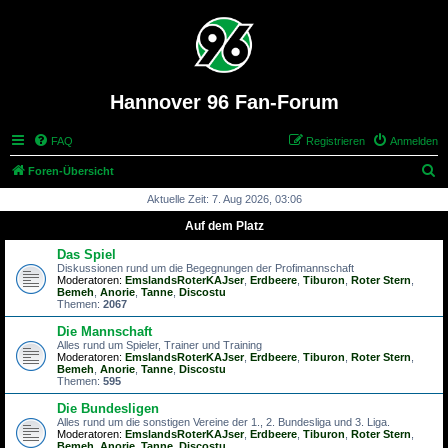
Hannover 96 Fan-Forum
FAQ
Registrieren
Anmelden
S
Foren-Übersicht
u
Aktuelle Zeit: 7. Aug 2026, 03:06
c
Auf dem Platz
h
Das Spiel
e
Diskussionen rund um die Begegnungen der Profimannschaft
Moderatoren:
EmslandsRoterKAJser
,
Erdbeere
,
Tiburon
,
Roter Stern
,
Bemeh
,
Anorie
,
Tanne
,
Discostu
Themen:
2067
Die Mannschaft
Alles rund um Spieler, Trainer und Training
Moderatoren:
EmslandsRoterKAJser
,
Erdbeere
,
Tiburon
,
Roter Stern
,
Bemeh
,
Anorie
,
Tanne
,
Discostu
Themen:
595
Die Bundesligen
Alles rund um die sonstigen Vereine der 1., 2. Bundesliga und 3. Liga.
Moderatoren:
EmslandsRoterKAJser
,
Erdbeere
,
Tiburon
,
Roter Stern
,
Bemeh
,
Anorie
,
Tanne
,
Discostu