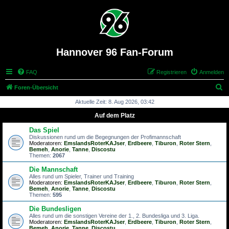
Hannover 96 Fan-Forum
FAQ
Registrieren
Anmelden
S
Foren-Übersicht
u
Aktuelle Zeit: 8. Aug 2026, 03:42
c
Auf dem Platz
h
Das Spiel
e
Diskussionen rund um die Begegnungen der Profimannschaft
Moderatoren:
EmslandsRoterKAJser
,
Erdbeere
,
Tiburon
,
Roter Stern
,
Bemeh
,
Anorie
,
Tanne
,
Discostu
Themen:
2067
Die Mannschaft
Alles rund um Spieler, Trainer und Training
Moderatoren:
EmslandsRoterKAJser
,
Erdbeere
,
Tiburon
,
Roter Stern
,
Bemeh
,
Anorie
,
Tanne
,
Discostu
Themen:
595
Die Bundesligen
Alles rund um die sonstigen Vereine der 1., 2. Bundesliga und 3. Liga.
Moderatoren:
EmslandsRoterKAJser
,
Erdbeere
,
Tiburon
,
Roter Stern
,
Bemeh
,
Anorie
,
Tanne
,
Discostu