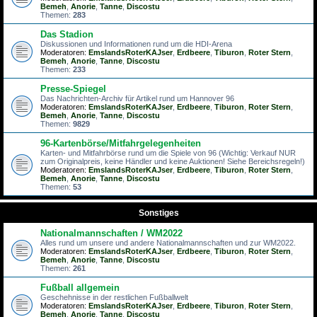
Bemeh
,
Anorie
,
Tanne
,
Discostu
Themen:
283
Das Stadion
Diskussionen und Informationen rund um die HDI-Arena
Moderatoren:
EmslandsRoterKAJser
,
Erdbeere
,
Tiburon
,
Roter Stern
,
Bemeh
,
Anorie
,
Tanne
,
Discostu
Themen:
233
Presse-Spiegel
Das Nachrichten-Archiv für Artikel rund um Hannover 96
Moderatoren:
EmslandsRoterKAJser
,
Erdbeere
,
Tiburon
,
Roter Stern
,
Bemeh
,
Anorie
,
Tanne
,
Discostu
Themen:
9829
96-Kartenbörse/Mitfahrgelegenheiten
Karten- und Mitfahrbörse rund um die Spiele von 96 (Wichtig: Verkauf NUR
zum Originalpreis, keine Händler und keine Auktionen! Siehe Bereichsregeln!)
Moderatoren:
EmslandsRoterKAJser
,
Erdbeere
,
Tiburon
,
Roter Stern
,
Bemeh
,
Anorie
,
Tanne
,
Discostu
Themen:
53
Sonstiges
Nationalmannschaften / WM2022
Alles rund um unsere und andere Nationalmannschaften und zur WM2022.
Moderatoren:
EmslandsRoterKAJser
,
Erdbeere
,
Tiburon
,
Roter Stern
,
Bemeh
,
Anorie
,
Tanne
,
Discostu
Themen:
261
Fußball allgemein
Geschehnisse in der restlichen Fußballwelt
Moderatoren:
EmslandsRoterKAJser
,
Erdbeere
,
Tiburon
,
Roter Stern
,
Bemeh
,
Anorie
,
Tanne
,
Discostu