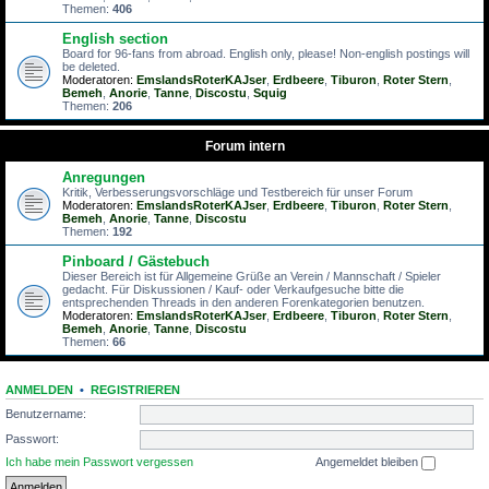
Themen:
406
English section
Board for 96-fans from abroad. English only, please! Non-english postings will
be deleted.
Moderatoren:
EmslandsRoterKAJser
,
Erdbeere
,
Tiburon
,
Roter Stern
,
Bemeh
,
Anorie
,
Tanne
,
Discostu
,
Squig
Themen:
206
Forum intern
Anregungen
Kritik, Verbesserungsvorschläge und Testbereich für unser Forum
Moderatoren:
EmslandsRoterKAJser
,
Erdbeere
,
Tiburon
,
Roter Stern
,
Bemeh
,
Anorie
,
Tanne
,
Discostu
Themen:
192
Pinboard / Gästebuch
Dieser Bereich ist für Allgemeine Grüße an Verein / Mannschaft / Spieler
gedacht. Für Diskussionen / Kauf- oder Verkaufgesuche bitte die
entsprechenden Threads in den anderen Forenkategorien benutzen.
Moderatoren:
EmslandsRoterKAJser
,
Erdbeere
,
Tiburon
,
Roter Stern
,
Bemeh
,
Anorie
,
Tanne
,
Discostu
Themen:
66
ANMELDEN
•
REGISTRIEREN
Benutzername:
Passwort:
Ich habe mein Passwort vergessen
Angemeldet bleiben