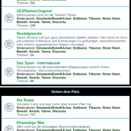
Themen:
251
U23/Damen/Jugend
Diskussionen rund um die "kleinen" Roten
Moderatoren:
EmslandsRoterKAJser
,
Erdbeere
,
Tiburon
,
Roter Stern
,
Bemeh
,
Anorie
,
Tanne
,
Discostu
Themen:
100
Nostalgieecke
Dieser Bereich soll sich ganz besonderen Spielen widmen. Hier könnt Ihr Eure
persönlichen Erlebnisse und Erinnerungen zu großartigen, bemerkenswerten
oder einfach ungewöhnlichen Spielen verewigen.
Moderatoren:
EmslandsRoterKAJser
,
Erdbeere
,
Tiburon
,
Roter Stern
,
Bemeh
,
Anorie
,
Tanne
,
Discostu
Themen:
34
Das Spiel - International
Diskussionen um die internationalen Begegnungen unserer Roten
(Europapokal - Vierschanzentournee)
Moderatoren:
EmslandsRoterKAJser
,
Erdbeere
,
Tiburon
,
Roter Stern
,
Bemeh
,
Anorie
,
Tanne
,
Discostu
Themen:
99
Neben dem Platz
Die Roten
Vorstand, Fans und was sonst oben keinen Platz hat
Moderatoren:
EmslandsRoterKAJser
,
Erdbeere
,
Tiburon
,
Roter Stern
,
Bemeh
,
Anorie
,
Tanne
,
Discostu
Themen:
717
Ehemalige 96er
Alles rund um die ehemaligen Mannschaftsmitglieder
Moderatoren:
EmslandsRoterKAJser
,
Erdbeere
,
Tiburon
,
Roter Stern
,