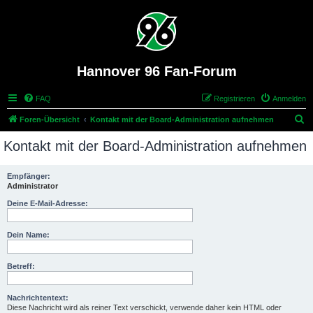
Hannover 96 Fan-Forum
FAQ
Registrieren
Anmelden
S
Foren-Übersicht
Kontakt mit der Board-Administration aufnehmen
u
Kontakt mit der Board-Administration aufnehmen
c
h
Empfänger:
Administrator
e
Deine E-Mail-Adresse:
Dein Name:
Betreff:
Nachrichtentext:
Diese Nachricht wird als reiner Text verschickt, verwende daher kein HTML oder