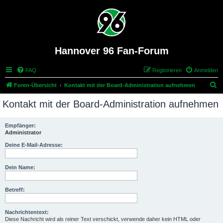
Hannover 96 Fan-Forum
FAQ
Registrieren
Anmelden
S
Foren-Übersicht
Kontakt mit der Board-Administration aufnehmen
u
Kontakt mit der Board-Administration aufnehmen
c
h
Empfänger:
Administrator
e
Deine E-Mail-Adresse:
Dein Name:
Betreff:
Nachrichtentext:
Diese Nachricht wird als reiner Text verschickt, verwende daher kein HTML oder