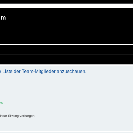
um
e Liste der Team-Mitglieder anzuschauen.
en
ieser Sitzung verbergen