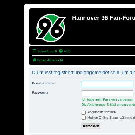
Hannover 96 Fan-For
Schnellzugriff
FAQ
Foren-Übersicht
Du musst registriert und angemeldet sein, um di
Benutzername:
Passwort:
Ich habe mein Passwort vergessen
Die Aktivierungs-E-Mail erneut send
Angemeldet bleiben
Meinen Online-Status während d