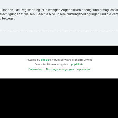
 können. Die Registrierung ist in wenigen Augenblicken erledigt und ermöglicht di
 Berechtigungen zuweisen. Beachte bitte unsere Nutzungsbedingungen und die verwa
d bewegst.
Powered by
phpBB
® Forum Software © phpBB Limited
Deutsche Übersetzung durch
phpBB.de
Datenschutz
|
Nutzungsbedingungen
|
Impressum