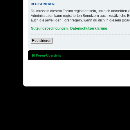
REGISTRIEREN
Du musst in diesem Forum registriert sein, um dich anmelden zu
Administration kann registrierten Benutzern auch zusätzliche
auch die jeweiligen Forenregeln, wenn du dich in diesem Boar
Nutzungsbedingungen
|
Datenschutzerklärung
Registrieren
Foren-Übersicht