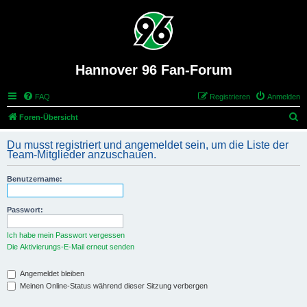
Hannover 96 Fan-Forum
FAQ
Registrieren
Anmelden
S
Foren-Übersicht
u
Du musst registriert und angemeldet sein, um die Liste der
c
Team-Mitglieder anzuschauen.
h
Benutzername:
e
Passwort:
Ich habe mein Passwort vergessen
Die Aktivierungs-E-Mail erneut senden
Angemeldet bleiben
Meinen Online-Status während dieser Sitzung verbergen