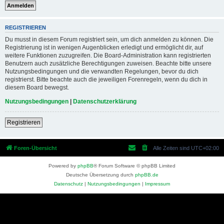
REGISTRIEREN
Du musst in diesem Forum registriert sein, um dich anmelden zu können. Die
Registrierung ist in wenigen Augenblicken erledigt und ermöglicht dir, auf
weitere Funktionen zuzugreifen. Die Board-Administration kann registrierten
Benutzern auch zusätzliche Berechtigungen zuweisen. Beachte bitte unsere
Nutzungsbedingungen und die verwandten Regelungen, bevor du dich
registrierst. Bitte beachte auch die jeweiligen Forenregeln, wenn du dich in
diesem Board bewegst.
Nutzungsbedingungen
|
Datenschutzerklärung
Registrieren
Foren-Übersicht
Alle Zeiten sind
UTC+02:00
Powered by
phpBB
® Forum Software © phpBB Limited
Deutsche Übersetzung durch
phpBB.de
Datenschutz
|
Nutzungsbedingungen
|
Impressum