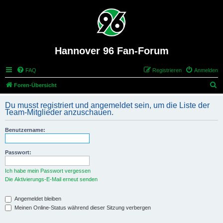
Hannover 96 Fan-Forum
FAQ
Registrieren
Anmelden
S
Foren-Übersicht
u
Du musst registriert und angemeldet sein, um die Liste der
c
Team-Mitglieder anzuschauen.
h
Benutzername:
e
Passwort:
Ich habe mein Passwort vergessen
Die Aktivierungs-E-Mail erneut senden
Angemeldet bleiben
Meinen Online-Status während dieser Sitzung verbergen