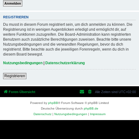
REGISTRIEREN
Du musst in diesem Forum registriert sein, um dich anmelden zu können. Die
Registrierung ist in wenigen Augenblicken erledigt und ermöglicht dir, auf
weitere Funktionen zuzugreifen. Die Board-Administration kann registrierten
Benutzern auch zusätzliche Berechtigungen zuweisen. Beachte bitte unsere
Nutzungsbedingungen und die verwandten Regelungen, bevor du dich
registrierst. Bitte beachte auch die jeweiligen Forenregeln, wenn du dich in
diesem Board bewegst.
Nutzungsbedingungen
|
Datenschutzerklärung
Registrieren
Foren-Übersicht
Alle Zeiten sind
UTC+02:00
Powered by
phpBB
® Forum Software © phpBB Limited
Deutsche Übersetzung durch
phpBB.de
Datenschutz
|
Nutzungsbedingungen
|
Impressum