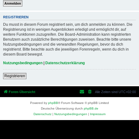
REGISTRIEREN
Du musst in diesem Forum registriert sein, um dich anmelden zu können. Die
Registrierung ist in wenigen Augenblicken erledigt und ermöglicht dir, auf
weitere Funktionen zuzugreifen. Die Board-Administration kann registrierten
Benutzern auch zusätzliche Berechtigungen zuweisen. Beachte bitte unsere
Nutzungsbedingungen und die verwandten Regelungen, bevor du dich
registrierst. Bitte beachte auch die jeweiligen Forenregeln, wenn du dich in
diesem Board bewegst.
Nutzungsbedingungen
|
Datenschutzerklärung
Registrieren
Foren-Übersicht
Alle Zeiten sind
UTC+02:00
Powered by
phpBB
® Forum Software © phpBB Limited
Deutsche Übersetzung durch
phpBB.de
Datenschutz
|
Nutzungsbedingungen
|
Impressum