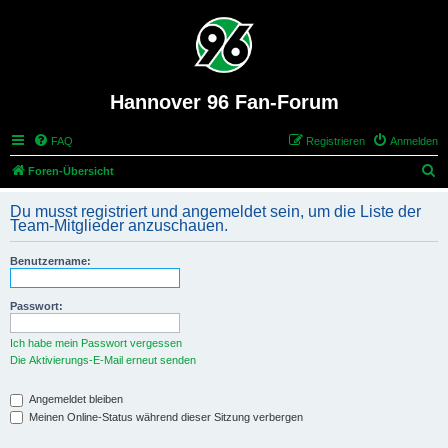
Hannover 96 Fan-Forum
FAQ
Registrieren
Anmelden
S
Foren-Übersicht
u
Du musst registriert und angemeldet sein, um die Liste der
c
Team-Mitglieder anzuschauen.
h
Benutzername:
e
Passwort:
Ich habe mein Passwort vergessen
Die Aktivierungs-E-Mail erneut senden
Angemeldet bleiben
Meinen Online-Status während dieser Sitzung verbergen