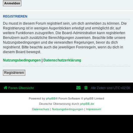
REGISTRIEREN
Du musst in diesem Forum registriert sein, um dich anmelden zu können. Die
Registrierung ist in wenigen Augenblicken erledigt und ermöglicht dir, auf
weitere Funktionen zuzugreifen. Die Board-Administration kann registrierten
Benutzern auch zusätzliche Berechtigungen zuweisen. Beachte bitte unsere
Nutzungsbedingungen und die verwandten Regelungen, bevor du dich
registrierst. Bitte beachte auch die jeweiligen Forenregeln, wenn du dich in
diesem Board bewegst.
Nutzungsbedingungen
|
Datenschutzerklärung
Registrieren
Foren-Übersicht
Alle Zeiten sind
UTC+02:00
Powered by
phpBB
® Forum Software © phpBB Limited
Deutsche Übersetzung durch
phpBB.de
Datenschutz
|
Nutzungsbedingungen
|
Impressum