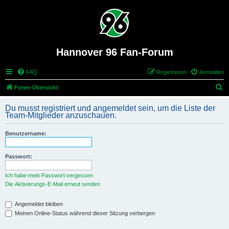
Hannover 96 Fan-Forum
FAQ
Registrieren
Anmelden
S
Foren-Übersicht
u
Du musst registriert und angemeldet sein, um die Liste der
c
Team-Mitglieder anzuschauen.
h
Benutzername:
e
Passwort:
Ich habe mein Passwort vergessen
Die Aktivierungs-E-Mail erneut senden
Angemeldet bleiben
Meinen Online-Status während dieser Sitzung verbergen