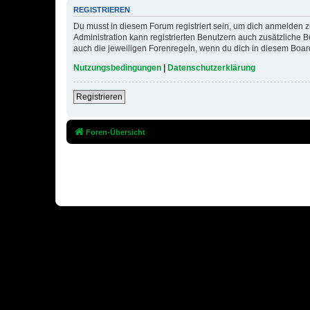
REGISTRIEREN
Du musst in diesem Forum registriert sein, um dich anmelden zu
Administration kann registrierten Benutzern auch zusätzliche
auch die jeweiligen Forenregeln, wenn du dich in diesem Boar
Nutzungsbedingungen
|
Datenschutzerklärung
Registrieren
Foren-Übersicht