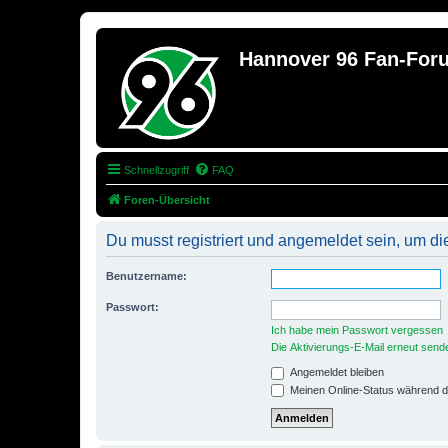
Hannover 96 Fan-For
Schnellzugriff
FAQ
Foren-Übersicht
Du musst registriert und angemeldet sein, um di
Benutzername:
Passwort:
Ich habe mein Passwort vergessen
Die Aktivierungs-E-Mail erneut send
Angemeldet bleiben
Meinen Online-Status während d