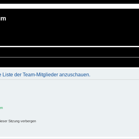
um
e Liste der Team-Mitglieder anzuschauen.
en
ieser Sitzung verbergen