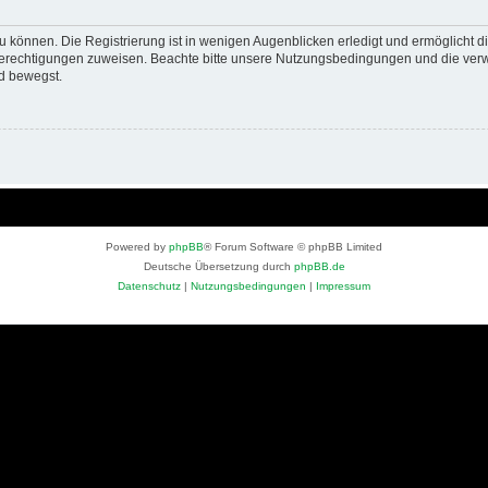
 können. Die Registrierung ist in wenigen Augenblicken erledigt und ermöglicht di
 Berechtigungen zuweisen. Beachte bitte unsere Nutzungsbedingungen und die verwa
d bewegst.
Powered by
phpBB
® Forum Software © phpBB Limited
Deutsche Übersetzung durch
phpBB.de
Datenschutz
|
Nutzungsbedingungen
|
Impressum