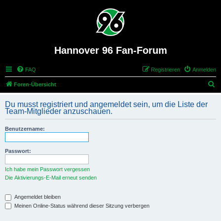
Hannover 96 Fan-Forum
FAQ
Registrieren
Anmelden
S
Foren-Übersicht
u
Du musst registriert und angemeldet sein, um die Liste der
c
Team-Mitglieder anzuschauen.
h
Benutzername:
e
Passwort:
Ich habe mein Passwort vergessen
Die Aktivierungs-E-Mail erneut senden
Angemeldet bleiben
Meinen Online-Status während dieser Sitzung verbergen