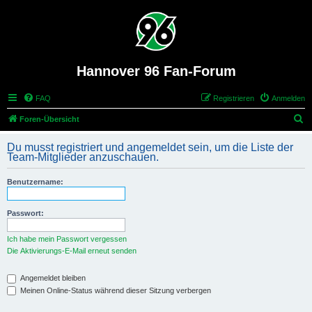
Hannover 96 Fan-Forum
FAQ
Registrieren
Anmelden
S
Foren-Übersicht
u
Du musst registriert und angemeldet sein, um die Liste der
c
Team-Mitglieder anzuschauen.
h
Benutzername:
e
Passwort:
Ich habe mein Passwort vergessen
Die Aktivierungs-E-Mail erneut senden
Angemeldet bleiben
Meinen Online-Status während dieser Sitzung verbergen