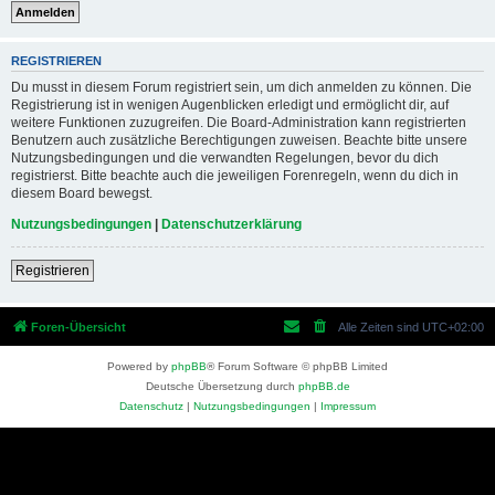
REGISTRIEREN
Du musst in diesem Forum registriert sein, um dich anmelden zu können. Die
Registrierung ist in wenigen Augenblicken erledigt und ermöglicht dir, auf
weitere Funktionen zuzugreifen. Die Board-Administration kann registrierten
Benutzern auch zusätzliche Berechtigungen zuweisen. Beachte bitte unsere
Nutzungsbedingungen und die verwandten Regelungen, bevor du dich
registrierst. Bitte beachte auch die jeweiligen Forenregeln, wenn du dich in
diesem Board bewegst.
Nutzungsbedingungen
|
Datenschutzerklärung
Registrieren
Foren-Übersicht
Alle Zeiten sind
UTC+02:00
Powered by
phpBB
® Forum Software © phpBB Limited
Deutsche Übersetzung durch
phpBB.de
Datenschutz
|
Nutzungsbedingungen
|
Impressum