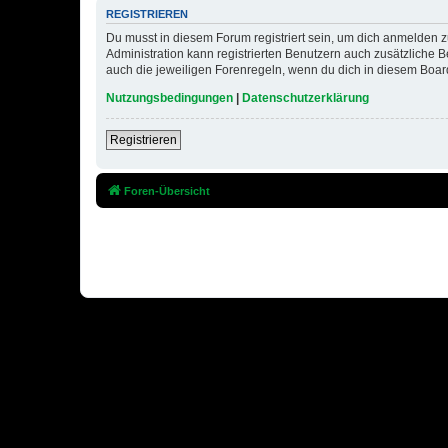
REGISTRIEREN
Du musst in diesem Forum registriert sein, um dich anmelden zu
Administration kann registrierten Benutzern auch zusätzliche
auch die jeweiligen Forenregeln, wenn du dich in diesem Boar
Nutzungsbedingungen
|
Datenschutzerklärung
Registrieren
Foren-Übersicht