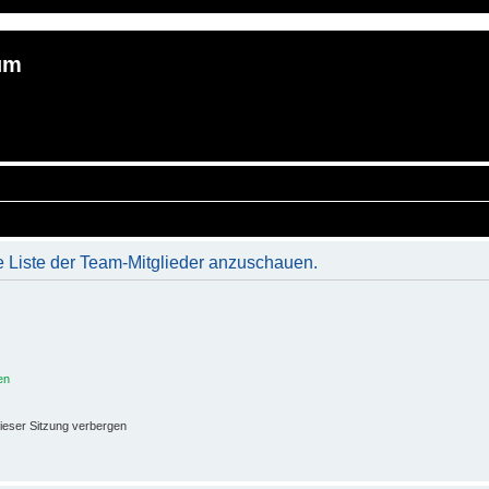
um
e Liste der Team-Mitglieder anzuschauen.
en
ieser Sitzung verbergen