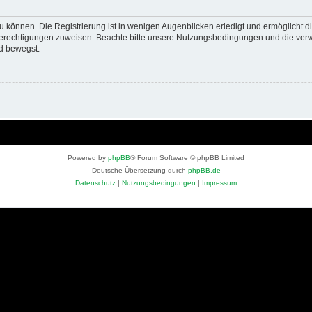
 können. Die Registrierung ist in wenigen Augenblicken erledigt und ermöglicht di
 Berechtigungen zuweisen. Beachte bitte unsere Nutzungsbedingungen und die verwa
d bewegst.
Powered by
phpBB
® Forum Software © phpBB Limited
Deutsche Übersetzung durch
phpBB.de
Datenschutz
|
Nutzungsbedingungen
|
Impressum