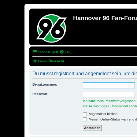
Hannover 96 Fan-For
Schnellzugriff
FAQ
Foren-Übersicht
Du musst registriert und angemeldet sein, um di
Benutzername:
Passwort:
Ich habe mein Passwort vergessen
Die Aktivierungs-E-Mail erneut send
Angemeldet bleiben
Meinen Online-Status während d