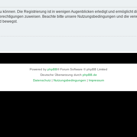
 können. Die Registrierung ist in wenigen Augenblicken erledigt und ermöglicht di
 Berechtigungen zuweisen. Beachte bitte unsere Nutzungsbedingungen und die verwa
d bewegst.
Powered by
phpBB
® Forum Software © phpBB Limited
Deutsche Übersetzung durch
phpBB.de
Datenschutz
|
Nutzungsbedingungen
|
Impressum