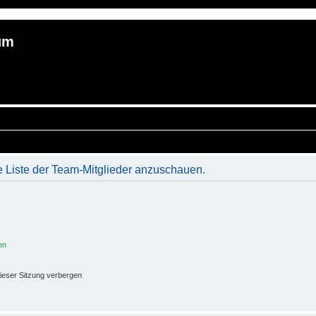
um
e Liste der Team-Mitglieder anzuschauen.
en
ieser Sitzung verbergen