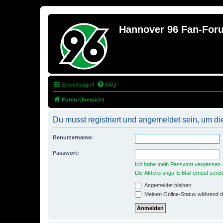
Hannover 96 Fan-For
Schnellzugriff
FAQ
Foren-Übersicht
Du musst registriert und angemeldet sein, um di
Benutzername:
Passwort:
Ich habe mein Passwort vergessen
Die Aktivierungs-E-Mail erneut send
Angemeldet bleiben
Meinen Online-Status während d