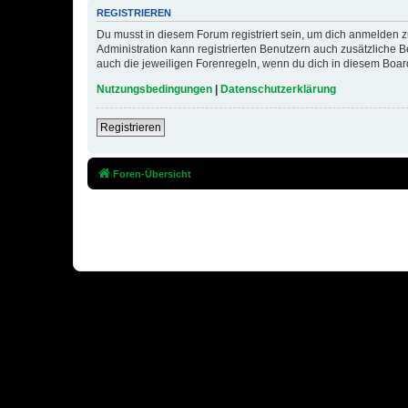
REGISTRIEREN
Du musst in diesem Forum registriert sein, um dich anmelden zu
Administration kann registrierten Benutzern auch zusätzliche
auch die jeweiligen Forenregeln, wenn du dich in diesem Boar
Nutzungsbedingungen
|
Datenschutzerklärung
Registrieren
Foren-Übersicht