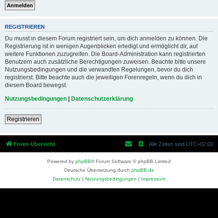
REGISTRIEREN
Du musst in diesem Forum registriert sein, um dich anmelden zu können. Die
Registrierung ist in wenigen Augenblicken erledigt und ermöglicht dir, auf
weitere Funktionen zuzugreifen. Die Board-Administration kann registrierten
Benutzern auch zusätzliche Berechtigungen zuweisen. Beachte bitte unsere
Nutzungsbedingungen und die verwandten Regelungen, bevor du dich
registrierst. Bitte beachte auch die jeweiligen Forenregeln, wenn du dich in
diesem Board bewegst.
Nutzungsbedingungen
|
Datenschutzerklärung
Registrieren
Foren-Übersicht
Alle Zeiten sind
UTC+02:00
Powered by
phpBB
® Forum Software © phpBB Limited
Deutsche Übersetzung durch
phpBB.de
Datenschutz
|
Nutzungsbedingungen
|
Impressum