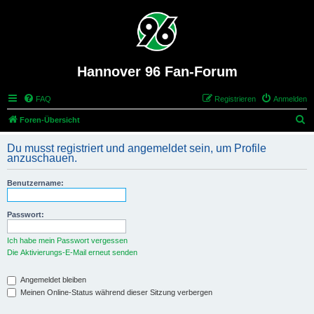
Hannover 96 Fan-Forum
FAQ
Registrieren
Anmelden
S
Foren-Übersicht
u
Du musst registriert und angemeldet sein, um Profile
c
anzuschauen.
h
Benutzername:
e
Passwort:
Ich habe mein Passwort vergessen
Die Aktivierungs-E-Mail erneut senden
Angemeldet bleiben
Meinen Online-Status während dieser Sitzung verbergen