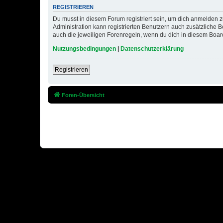
REGISTRIEREN
Du musst in diesem Forum registriert sein, um dich anmelden zu
Administration kann registrierten Benutzern auch zusätzliche
auch die jeweiligen Forenregeln, wenn du dich in diesem Boar
Nutzungsbedingungen
|
Datenschutzerklärung
Registrieren
Foren-Übersicht