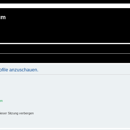
um
rofile anzuschauen.
en
ieser Sitzung verbergen