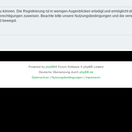
 können. Die Registrierung ist in wenigen Augenblicken erledigt und ermöglicht di
 Berechtigungen zuweisen. Beachte bitte unsere Nutzungsbedingungen und die verwa
d bewegst.
Powered by
phpBB
® Forum Software © phpBB Limited
Deutsche Übersetzung durch
phpBB.de
Datenschutz
|
Nutzungsbedingungen
|
Impressum