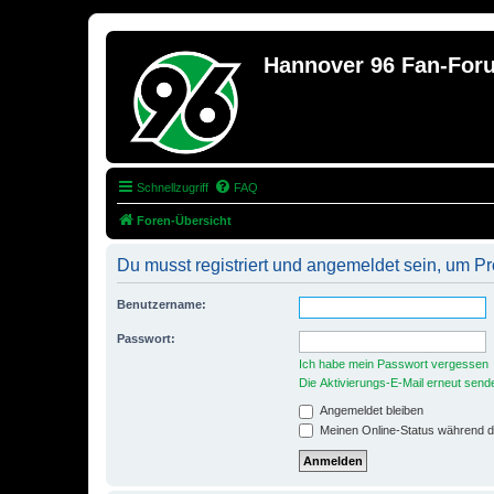
Hannover 96 Fan-For
Schnellzugriff
FAQ
Foren-Übersicht
Du musst registriert und angemeldet sein, um P
Benutzername:
Passwort:
Ich habe mein Passwort vergessen
Die Aktivierungs-E-Mail erneut send
Angemeldet bleiben
Meinen Online-Status während d