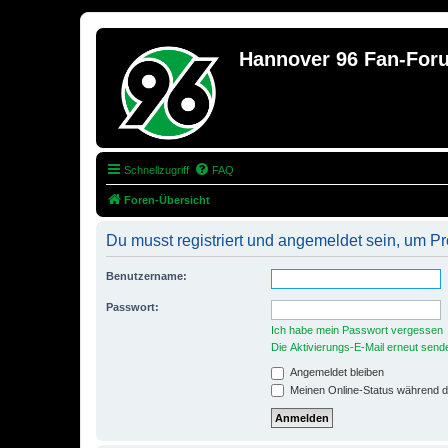
Hannover 96 Fan-For
Schnellzugriff
FAQ
Foren-Übersicht
Du musst registriert und angemeldet sein, um P
Benutzername:
Passwort:
Ich habe mein Passwort vergessen
Die Aktivierungs-E-Mail erneut send
Angemeldet bleiben
Meinen Online-Status während d