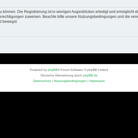
 können. Die Registrierung ist in wenigen Augenblicken erledigt und ermöglicht di
 Berechtigungen zuweisen. Beachte bitte unsere Nutzungsbedingungen und die verwa
d bewegst.
Powered by
phpBB
® Forum Software © phpBB Limited
Deutsche Übersetzung durch
phpBB.de
Datenschutz
|
Nutzungsbedingungen
|
Impressum