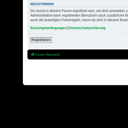
REGISTRIEREN
Du musst in diesem Forum registriert sein, um dich anmelden zu
Administration kann registrierten Benutzern auch zusätzliche
auch die jeweiligen Forenregeln, wenn du dich in diesem Boar
Nutzungsbedingungen
|
Datenschutzerklärung
Registrieren
Foren-Übersicht