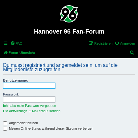
Hannover 96 Fan-Forum
FAQ
Registrieren
Anmelden
S
Foren-Übersicht
u
Du musst registriert und angemeldet sein, um auf die
c
Mitgliederliste zuzugreifen.
h
Benutzername:
e
Passwort:
Ich habe mein Passwort vergessen
Die Aktivierungs-E-Mail erneut senden
Angemeldet bleiben
Meinen Online-Status während dieser Sitzung verbergen