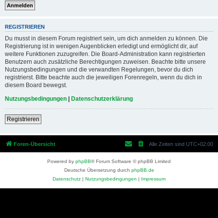
REGISTRIEREN
Du musst in diesem Forum registriert sein, um dich anmelden zu können. Die
Registrierung ist in wenigen Augenblicken erledigt und ermöglicht dir, auf
weitere Funktionen zuzugreifen. Die Board-Administration kann registrierten
Benutzern auch zusätzliche Berechtigungen zuweisen. Beachte bitte unsere
Nutzungsbedingungen und die verwandten Regelungen, bevor du dich
registrierst. Bitte beachte auch die jeweiligen Forenregeln, wenn du dich in
diesem Board bewegst.
Nutzungsbedingungen
|
Datenschutzerklärung
Registrieren
Foren-Übersicht
Alle Zeiten sind
UTC+02:00
Powered by
phpBB
® Forum Software © phpBB Limited
Deutsche Übersetzung durch
phpBB.de
Datenschutz
|
Nutzungsbedingungen
|
Impressum