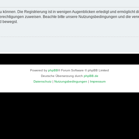
 können. Die Registrierung ist in wenigen Augenblicken erledigt und ermöglicht di
 Berechtigungen zuweisen. Beachte bitte unsere Nutzungsbedingungen und die verwa
d bewegst.
Powered by
phpBB
® Forum Software © phpBB Limited
Deutsche Übersetzung durch
phpBB.de
Datenschutz
|
Nutzungsbedingungen
|
Impressum