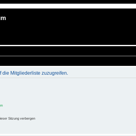
um
 die Mitgliederliste zuzugreifen.
en
ieser Sitzung verbergen