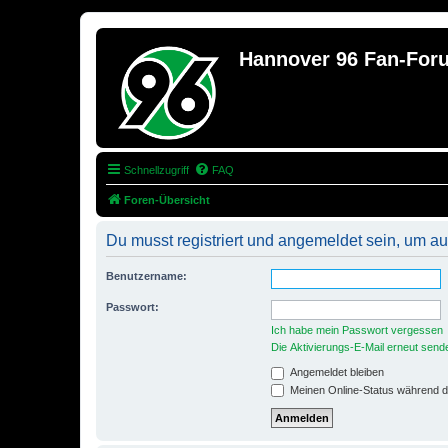
Hannover 96 Fan-For
Schnellzugriff
FAQ
Foren-Übersicht
Du musst registriert und angemeldet sein, um auf
Benutzername:
Passwort:
Ich habe mein Passwort vergessen
Die Aktivierungs-E-Mail erneut send
Angemeldet bleiben
Meinen Online-Status während d