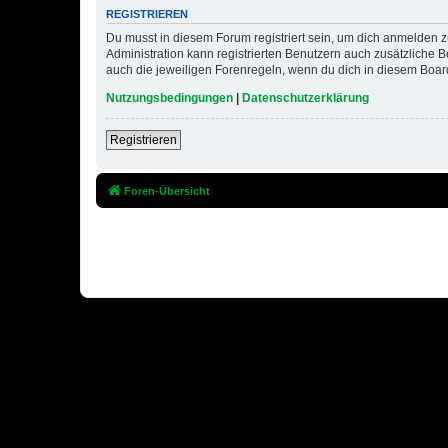
REGISTRIEREN
Du musst in diesem Forum registriert sein, um dich anmelden zu
Administration kann registrierten Benutzern auch zusätzliche
auch die jeweiligen Forenregeln, wenn du dich in diesem Boar
Nutzungsbedingungen
|
Datenschutzerklärung
Registrieren
Foren-Übersicht