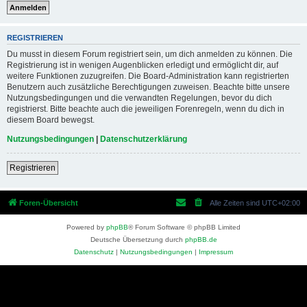
REGISTRIEREN
Du musst in diesem Forum registriert sein, um dich anmelden zu können. Die
Registrierung ist in wenigen Augenblicken erledigt und ermöglicht dir, auf
weitere Funktionen zuzugreifen. Die Board-Administration kann registrierten
Benutzern auch zusätzliche Berechtigungen zuweisen. Beachte bitte unsere
Nutzungsbedingungen und die verwandten Regelungen, bevor du dich
registrierst. Bitte beachte auch die jeweiligen Forenregeln, wenn du dich in
diesem Board bewegst.
Nutzungsbedingungen
|
Datenschutzerklärung
Registrieren
Foren-Übersicht
Alle Zeiten sind
UTC+02:00
Powered by
phpBB
® Forum Software © phpBB Limited
Deutsche Übersetzung durch
phpBB.de
Datenschutz
|
Nutzungsbedingungen
|
Impressum