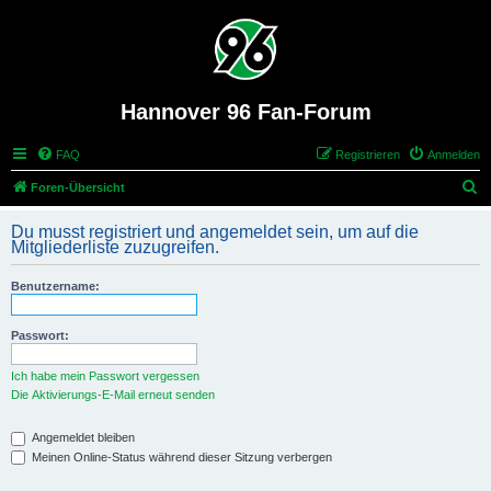
Hannover 96 Fan-Forum
FAQ
Registrieren
Anmelden
S
Foren-Übersicht
u
Du musst registriert und angemeldet sein, um auf die
c
Mitgliederliste zuzugreifen.
h
Benutzername:
e
Passwort:
Ich habe mein Passwort vergessen
Die Aktivierungs-E-Mail erneut senden
Angemeldet bleiben
Meinen Online-Status während dieser Sitzung verbergen