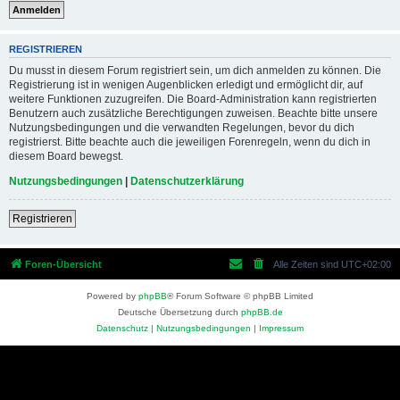
REGISTRIEREN
Du musst in diesem Forum registriert sein, um dich anmelden zu können. Die
Registrierung ist in wenigen Augenblicken erledigt und ermöglicht dir, auf
weitere Funktionen zuzugreifen. Die Board-Administration kann registrierten
Benutzern auch zusätzliche Berechtigungen zuweisen. Beachte bitte unsere
Nutzungsbedingungen und die verwandten Regelungen, bevor du dich
registrierst. Bitte beachte auch die jeweiligen Forenregeln, wenn du dich in
diesem Board bewegst.
Nutzungsbedingungen
|
Datenschutzerklärung
Registrieren
Foren-Übersicht
Alle Zeiten sind
UTC+02:00
Powered by
phpBB
® Forum Software © phpBB Limited
Deutsche Übersetzung durch
phpBB.de
Datenschutz
|
Nutzungsbedingungen
|
Impressum