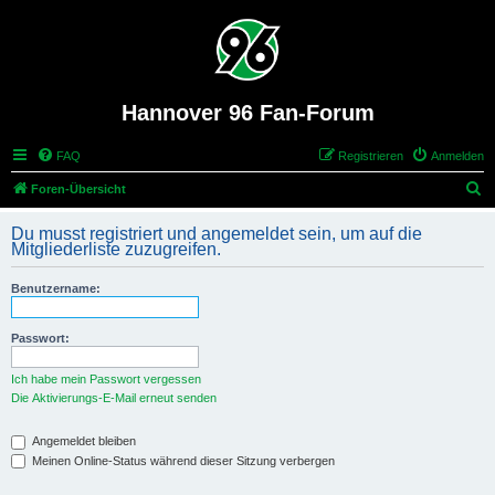
Hannover 96 Fan-Forum
FAQ
Registrieren
Anmelden
S
Foren-Übersicht
u
Du musst registriert und angemeldet sein, um auf die
c
Mitgliederliste zuzugreifen.
h
Benutzername:
e
Passwort:
Ich habe mein Passwort vergessen
Die Aktivierungs-E-Mail erneut senden
Angemeldet bleiben
Meinen Online-Status während dieser Sitzung verbergen