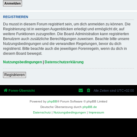
REGISTRIEREN
Du musst in diesem Forum registriert sein, um dich anmelden zu können. Die
Registrierung ist in wenigen Augenblicken erledigt und ermöglicht dir, auf
weitere Funktionen zuzugreifen. Die Board-Administration kann registrierten
Benutzern auch zusätzliche Berechtigungen zuweisen. Beachte bitte unsere
Nutzungsbedingungen und die verwandten Regelungen, bevor du dich
registrierst. Bitte beachte auch die jeweiligen Forenregeln, wenn du dich in
diesem Board bewegst.
Nutzungsbedingungen
|
Datenschutzerklärung
Registrieren
Foren-Übersicht
Alle Zeiten sind
UTC+02:00
Powered by
phpBB
® Forum Software © phpBB Limited
Deutsche Übersetzung durch
phpBB.de
Datenschutz
|
Nutzungsbedingungen
|
Impressum