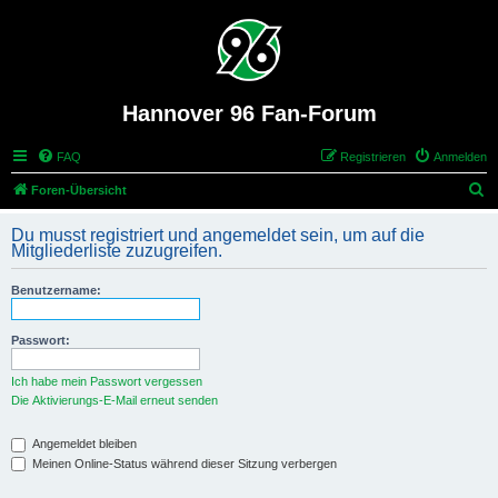
Hannover 96 Fan-Forum
FAQ
Registrieren
Anmelden
S
Foren-Übersicht
u
Du musst registriert und angemeldet sein, um auf die
c
Mitgliederliste zuzugreifen.
h
Benutzername:
e
Passwort:
Ich habe mein Passwort vergessen
Die Aktivierungs-E-Mail erneut senden
Angemeldet bleiben
Meinen Online-Status während dieser Sitzung verbergen