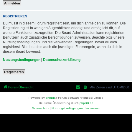
REGISTRIEREN
Du musst in diesem Forum registriert sein, um dich anmelden zu können. Die
Registrierung ist in wenigen Augenblicken erledigt und ermöglicht dir, auf
weitere Funktionen zuzugreifen. Die Board-Administration kann registrierten
Benutzern auch zusätzliche Berechtigungen zuweisen. Beachte bitte unsere
Nutzungsbedingungen und die verwandten Regelungen, bevor du dich
registrierst. Bitte beachte auch die jeweiligen Forenregeln, wenn du dich in
diesem Board bewegst.
Nutzungsbedingungen
|
Datenschutzerklärung
Registrieren
Foren-Übersicht
Alle Zeiten sind
UTC+02:00
Powered by
phpBB
® Forum Software © phpBB Limited
Deutsche Übersetzung durch
phpBB.de
Datenschutz
|
Nutzungsbedingungen
|
Impressum