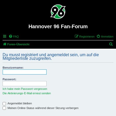
Hannover 96 Fan-Forum
FAQ
Registrieren
Anmelden
S
Foren-Übersicht
u
Du musst registriert und angemeldet sein, um auf die
c
Mitgliederliste zuzugreifen.
h
Benutzername:
e
Passwort:
Ich habe mein Passwort vergessen
Die Aktivierungs-E-Mail erneut senden
Angemeldet bleiben
Meinen Online-Status während dieser Sitzung verbergen