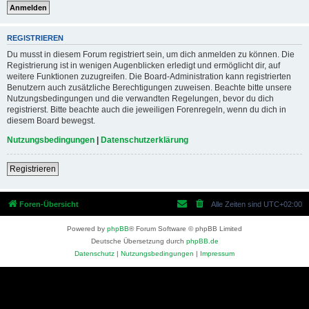
REGISTRIEREN
Du musst in diesem Forum registriert sein, um dich anmelden zu können. Die
Registrierung ist in wenigen Augenblicken erledigt und ermöglicht dir, auf
weitere Funktionen zuzugreifen. Die Board-Administration kann registrierten
Benutzern auch zusätzliche Berechtigungen zuweisen. Beachte bitte unsere
Nutzungsbedingungen und die verwandten Regelungen, bevor du dich
registrierst. Bitte beachte auch die jeweiligen Forenregeln, wenn du dich in
diesem Board bewegst.
Nutzungsbedingungen
|
Datenschutzerklärung
Registrieren
Foren-Übersicht
Alle Zeiten sind
UTC+02:00
Powered by
phpBB
® Forum Software © phpBB Limited
Deutsche Übersetzung durch
phpBB.de
Datenschutz
|
Nutzungsbedingungen
|
Impressum