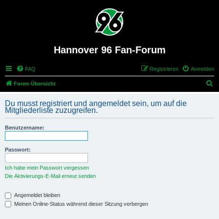
Hannover 96 Fan-Forum
FAQ
Registrieren
Anmelden
S
Foren-Übersicht
u
Du musst registriert und angemeldet sein, um auf die
c
Mitgliederliste zuzugreifen.
h
Benutzername:
e
Passwort:
Ich habe mein Passwort vergessen
Die Aktivierungs-E-Mail erneut senden
Angemeldet bleiben
Meinen Online-Status während dieser Sitzung verbergen