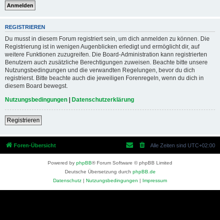
REGISTRIEREN
Du musst in diesem Forum registriert sein, um dich anmelden zu können. Die
Registrierung ist in wenigen Augenblicken erledigt und ermöglicht dir, auf
weitere Funktionen zuzugreifen. Die Board-Administration kann registrierten
Benutzern auch zusätzliche Berechtigungen zuweisen. Beachte bitte unsere
Nutzungsbedingungen und die verwandten Regelungen, bevor du dich
registrierst. Bitte beachte auch die jeweiligen Forenregeln, wenn du dich in
diesem Board bewegst.
Nutzungsbedingungen
|
Datenschutzerklärung
Registrieren
Foren-Übersicht
Alle Zeiten sind
UTC+02:00
Powered by
phpBB
® Forum Software © phpBB Limited
Deutsche Übersetzung durch
phpBB.de
Datenschutz
|
Nutzungsbedingungen
|
Impressum