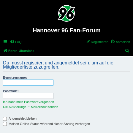
Hannover 96 Fan-Forum
FAQ
Registrieren
Anmelden
S
Foren-Übersicht
u
Du musst registriert und angemeldet sein, um auf die
c
Mitgliederliste zuzugreifen.
h
Benutzername:
e
Passwort:
Ich habe mein Passwort vergessen
Die Aktivierungs-E-Mail erneut senden
Angemeldet bleiben
Meinen Online-Status während dieser Sitzung verbergen