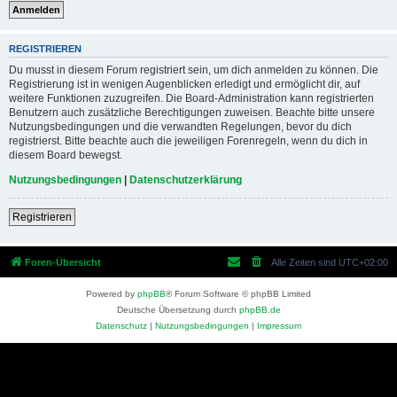
REGISTRIEREN
Du musst in diesem Forum registriert sein, um dich anmelden zu können. Die
Registrierung ist in wenigen Augenblicken erledigt und ermöglicht dir, auf
weitere Funktionen zuzugreifen. Die Board-Administration kann registrierten
Benutzern auch zusätzliche Berechtigungen zuweisen. Beachte bitte unsere
Nutzungsbedingungen und die verwandten Regelungen, bevor du dich
registrierst. Bitte beachte auch die jeweiligen Forenregeln, wenn du dich in
diesem Board bewegst.
Nutzungsbedingungen
|
Datenschutzerklärung
Registrieren
Foren-Übersicht
Alle Zeiten sind
UTC+02:00
Powered by
phpBB
® Forum Software © phpBB Limited
Deutsche Übersetzung durch
phpBB.de
Datenschutz
|
Nutzungsbedingungen
|
Impressum