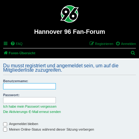
Hannover 96 Fan-Forum
FAQ
Registrieren
Anmelden
S
Foren-Übersicht
u
Du musst registriert und angemeldet sein, um auf die
c
Mitgliederliste zuzugreifen.
h
Benutzername:
e
Passwort:
Ich habe mein Passwort vergessen
Die Aktivierungs-E-Mail erneut senden
Angemeldet bleiben
Meinen Online-Status während dieser Sitzung verbergen