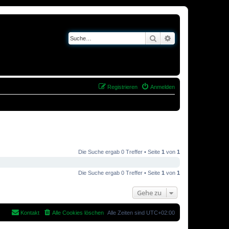
Suche
Erweiterte Suche
Registrieren
Anmelden
Die Suche ergab 0 Treffer • Seite
1
von
1
Die Suche ergab 0 Treffer • Seite
1
von
1
Gehe zu
Kontakt
Alle Cookies löschen
Alle Zeiten sind
UTC+02:00