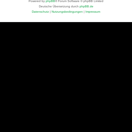
Powered by
phpBB
® Forum Software © phpBB Limited
Deutsche Übersetzung durch
phpBB.de
Datenschutz
|
Nutzungsbedingungen
|
Impressum