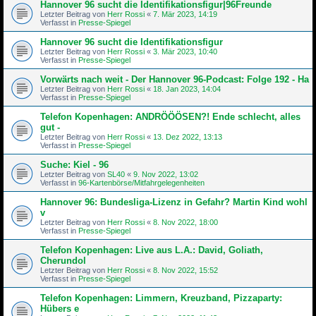
Hannover 96 sucht die Identifikationsfigur|96Freunde
Letzter Beitrag von
Herr Rossi
«
7. Mär 2023, 14:19
Verfasst in
Presse-Spiegel
Hannover 96 sucht die Identifikationsfigur
Letzter Beitrag von
Herr Rossi
«
3. Mär 2023, 10:40
Verfasst in
Presse-Spiegel
Vorwärts nach weit - Der Hannover 96-Podcast: Folge 192 - Ha
Letzter Beitrag von
Herr Rossi
«
18. Jan 2023, 14:04
Verfasst in
Presse-Spiegel
Telefon Kopenhagen: ANDRÖÖÖSEN?! Ende schlecht, alles
gut -
Letzter Beitrag von
Herr Rossi
«
13. Dez 2022, 13:13
Verfasst in
Presse-Spiegel
Suche: Kiel - 96
Letzter Beitrag von
SL40
«
9. Nov 2022, 13:02
Verfasst in
96-Kartenbörse/Mitfahrgelegenheiten
Hannover 96: Bundesliga-Lizenz in Gefahr? Martin Kind wohl
v
Letzter Beitrag von
Herr Rossi
«
8. Nov 2022, 18:00
Verfasst in
Presse-Spiegel
Telefon Kopenhagen: Live aus L.A.: David, Goliath,
Cherundol
Letzter Beitrag von
Herr Rossi
«
8. Nov 2022, 15:52
Verfasst in
Presse-Spiegel
Telefon Kopenhagen: Limmern, Kreuzband, Pizzaparty:
Hübers e