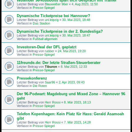
Wütender 96-Klubboss spart sich Gespräch mit Trainer
Letzter Beitrag von
Blauweißer 96er
«
4. Aug 2023, 11:50
Verfasst in
Presse-Spiegel
Dynamische Ticketpreise bei Hannover?
Letzter Beitrag von
uni.leipzig
«
30. Mai 2023, 18:48
Verfasst in
Das Stadion
Dynamische Ticketpreise in der 2. Bundesliga?
Letzter Beitrag von
uni.leipzig
«
30. Mai 2023, 18:47
Verfasst in
Fußball allgemein
Investoren-Deal der DFL geplatzt
Letzter Beitrag von
rubber
«
24. Mai 2023, 19:20
Verfasst in
Presse-Spiegel
11freunde.de: Der letzte Straßen-Steu­er­be­rater
Letzter Beitrag von
Tiburon
«
8. Mai 2023, 12:33
Verfasst in
Presse-Spiegel
Pressekonferenz
Letzter Beitrag von
Saar96
«
2. Apr 2023, 09:43
Verfasst in
Die Roten
Der 96-Podwart: Magdeburg und Mixed Zone – Hannover 96
geht
Letzter Beitrag von
Herr Rossi
«
8. Mär 2023, 18:13
Verfasst in
Presse-Spiegel
Telefon Kopenhagen: Kein Platz für Hass: Gerald Asamoah
gibt
Letzter Beitrag von
Herr Rossi
«
7. Mär 2023, 14:28
Verfasst in
Presse-Spiegel