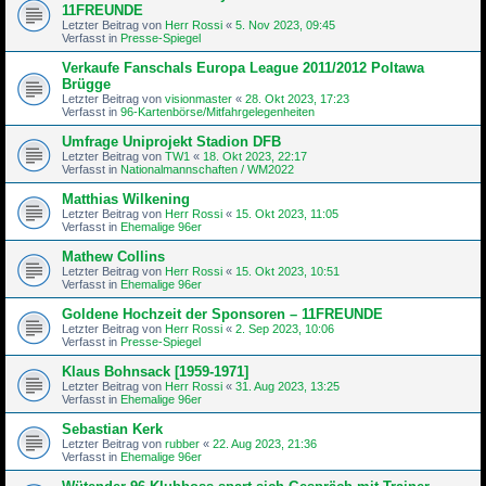
11FREUNDE
Letzter Beitrag von
Herr Rossi
«
5. Nov 2023, 09:45
Verfasst in
Presse-Spiegel
Verkaufe Fanschals Europa League 2011/2012 Poltawa
Brügge
Letzter Beitrag von
visionmaster
«
28. Okt 2023, 17:23
Verfasst in
96-Kartenbörse/Mitfahrgelegenheiten
Umfrage Uniprojekt Stadion DFB
Letzter Beitrag von
TW1
«
18. Okt 2023, 22:17
Verfasst in
Nationalmannschaften / WM2022
Matthias Wilkening
Letzter Beitrag von
Herr Rossi
«
15. Okt 2023, 11:05
Verfasst in
Ehemalige 96er
Mathew Collins
Letzter Beitrag von
Herr Rossi
«
15. Okt 2023, 10:51
Verfasst in
Ehemalige 96er
Goldene Hochzeit der Sponsoren – 11FREUNDE
Letzter Beitrag von
Herr Rossi
«
2. Sep 2023, 10:06
Verfasst in
Presse-Spiegel
Klaus Bohnsack [1959-1971]
Letzter Beitrag von
Herr Rossi
«
31. Aug 2023, 13:25
Verfasst in
Ehemalige 96er
Sebastian Kerk
Letzter Beitrag von
rubber
«
22. Aug 2023, 21:36
Verfasst in
Ehemalige 96er