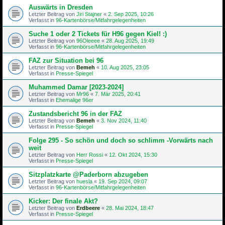
Auswärts in Dresden
Letzter Beitrag von
Jiri Stajner
«
2. Sep 2025, 10:26
Verfasst in
96-Kartenbörse/Mitfahrgelegenheiten
Suche 1 oder 2 Tickets für H96 gegen Kiel! :)
Letzter Beitrag von
96Oleeee
«
28. Aug 2025, 19:49
Verfasst in
96-Kartenbörse/Mitfahrgelegenheiten
FAZ zur Situation bei 96
Letzter Beitrag von
Bemeh
«
10. Aug 2025, 23:05
Verfasst in
Presse-Spiegel
Muhammed Damar [2023-2024]
Letzter Beitrag von
Mr96
«
7. Mär 2025, 20:41
Verfasst in
Ehemalige 96er
Zustandsbericht 96 in der FAZ
Letzter Beitrag von
Bemeh
«
3. Nov 2024, 11:40
Verfasst in
Presse-Spiegel
Folge 295 - So schön und doch so schlimm -Vorwärts nach
weit
Letzter Beitrag von
Herr Rossi
«
12. Okt 2024, 15:30
Verfasst in
Presse-Spiegel
Sitzplatzkarte @Paderborn abzugeben
Letzter Beitrag von
huesla
«
19. Sep 2024, 09:07
Verfasst in
96-Kartenbörse/Mitfahrgelegenheiten
Kicker: Der finale Akt?
Letzter Beitrag von
Erdbeere
«
28. Mai 2024, 18:47
Verfasst in
Presse-Spiegel