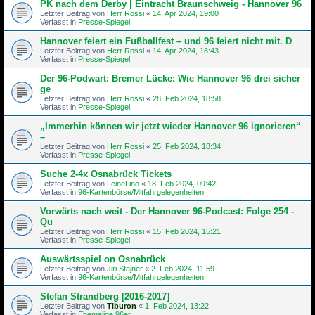
PK nach dem Derby | Eintracht Braunschweig - Hannover 96
Letzter Beitrag von
Herr Rossi
«
14. Apr 2024, 19:00
Verfasst in
Presse-Spiegel
Hannover feiert ein Fußballfest – und 96 feiert nicht mit. D
Letzter Beitrag von
Herr Rossi
«
14. Apr 2024, 18:43
Verfasst in
Presse-Spiegel
Der 96-Podwart: Bremer Lücke: Wie Hannover 96 drei sicher
ge
Letzter Beitrag von
Herr Rossi
«
28. Feb 2024, 18:58
Verfasst in
Presse-Spiegel
„Immerhin können wir jetzt wieder Hannover 96 ignorieren“
–
Letzter Beitrag von
Herr Rossi
«
25. Feb 2024, 18:34
Verfasst in
Presse-Spiegel
Suche 2-4x Osnabrück Tickets
Letzter Beitrag von
LeineLino
«
18. Feb 2024, 09:42
Verfasst in
96-Kartenbörse/Mitfahrgelegenheiten
Vorwärts nach weit - Der Hannover 96-Podcast: Folge 254 -
Qu
Letzter Beitrag von
Herr Rossi
«
15. Feb 2024, 15:21
Verfasst in
Presse-Spiegel
Auswärtsspiel on Osnabrück
Letzter Beitrag von
Jiri Stajner
«
2. Feb 2024, 11:59
Verfasst in
96-Kartenbörse/Mitfahrgelegenheiten
Stefan Strandberg [2016-2017]
Letzter Beitrag von
Tiburon
«
1. Feb 2024, 13:22
Verfasst in
Ehemalige 96er