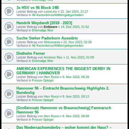
3x HSV vs 96 Block 14B
Letzter Beitrag von
LeineLino
«
22. Jan 2024, 21:27
Verfasst in
96-Kartenbörse/Mitfahrgelegenheiten
Hendrik Weydandt [2018 - 2023]
Letzter Beitrag von
Erdbeere
«
14. Dez 2023, 21:52
Verfasst in
Ehemalige 96er
Suche Steher Paderborn Auswärts
Letzter Beitrag von
Mirkomania
«
22. Nov 2023, 02:28
Verfasst in
96-Kartenbörse/Mitfahrgelegenheiten
Diethelm Ferner
Letzter Beitrag von
Arminius Rex
«
11. Nov 2023, 01:09
Verfasst in
Ehemalige 96er
AMERICAN EXPERIENCES THE BIGGEST DERBY IN
GERMANY | HANNOVER
Letzter Beitrag von
Herr Rossi
«
9. Nov 2023, 09:18
Verfasst in
Presse-Spiegel
Hannover 96 – Eintracht Braunschweig Highlights 2.
Bundeslig
Letzter Beitrag von
Herr Rossi
«
9. Nov 2023, 09:13
Verfasst in
Presse-Spiegel
[Großeinsatz Hannover vs Braunschweig] Fanmarsch
Hannover 96
Letzter Beitrag von
Herr Rossi
«
9. Nov 2023, 08:58
Verfasst in
Presse-Spiegel
Das Niedersachsenderby – woher kommt der Hass? –