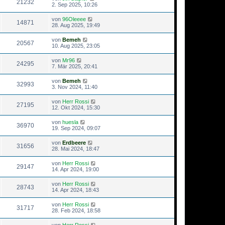
21232
2. Sep 2025, 10:26
von
96Oleeee
14871
28. Aug 2025, 19:49
von
Bemeh
20567
10. Aug 2025, 23:05
von
Mr96
24295
7. Mär 2025, 20:41
von
Bemeh
32993
3. Nov 2024, 11:40
von
Herr Rossi
27195
12. Okt 2024, 15:30
von
huesla
36970
19. Sep 2024, 09:07
von
Erdbeere
31656
28. Mai 2024, 18:47
von
Herr Rossi
29147
14. Apr 2024, 19:00
von
Herr Rossi
28743
14. Apr 2024, 18:43
von
Herr Rossi
31717
28. Feb 2024, 18:58
von
Herr Rossi