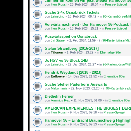
„Immerhin können wir jetzt wieder Hannover 96
von
Herr Rossi
»
25. Feb 2024, 18:34
» in
Presse-Spiegel
Suche 2-4x Osnabrück Tickets
von
LeineLino
»
18. Feb 2024, 09:42
» in
96-Kartenbörse/Mit
Vorwärts nach weit - Der Hannover 96-Podcast: 
von
Herr Rossi
»
15. Feb 2024, 15:21
» in
Presse-Spiegel
Auswärtsspiel on Osnabrück
von
Jiri Stajner
»
2. Feb 2024, 11:59
» in
96-Kartenbörse/Mitf
Stefan Strandberg [2016-2017]
von
Tiburon
»
1. Feb 2024, 13:22
» in
Ehemalige 96er
3x HSV vs 96 Block 14B
von
LeineLino
»
22. Jan 2024, 21:27
» in
96-Kartenbörse/Mit
Hendrik Weydandt [2018 - 2023]
von
Erdbeere
»
14. Dez 2023, 21:52
» in
Ehemalige 96er
Suche Steher Paderborn Auswärts
von
Mirkomania
»
22. Nov 2023, 02:28
» in
96-Kartenbörse/M
Diethelm Ferner
von
Arminius Rex
»
11. Nov 2023, 01:09
» in
Ehemalige 96er
AMERICAN EXPERIENCES THE BIGGEST DER
von
Herr Rossi
»
9. Nov 2023, 09:18
» in
Presse-Spiegel
Hannover 96 – Eintracht Braunschweig Highligh
von
Herr Rossi
»
9. Nov 2023, 09:13
» in
Presse-Spiegel