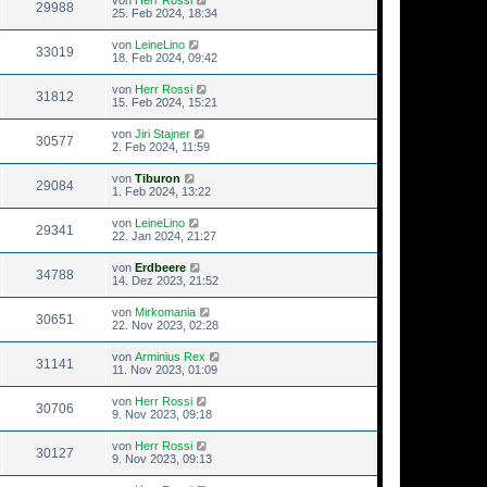
29988
25. Feb 2024, 18:34
von
LeineLino
33019
18. Feb 2024, 09:42
von
Herr Rossi
31812
15. Feb 2024, 15:21
von
Jiri Stajner
30577
2. Feb 2024, 11:59
von
Tiburon
29084
1. Feb 2024, 13:22
von
LeineLino
29341
22. Jan 2024, 21:27
von
Erdbeere
34788
14. Dez 2023, 21:52
von
Mirkomania
30651
22. Nov 2023, 02:28
von
Arminius Rex
31141
11. Nov 2023, 01:09
von
Herr Rossi
30706
9. Nov 2023, 09:18
von
Herr Rossi
30127
9. Nov 2023, 09:13