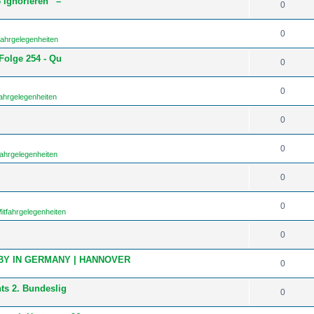
 ignorieren“ –
0
0
fahrgelegenheiten
Folge 254 - Qu
0
0
ahrgelegenheiten
0
0
fahrgelegenheiten
0
0
itfahrgelegenheiten
0
BY IN GERMANY | HANNOVER
0
ts 2. Bundeslig
0