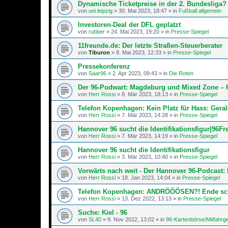
Dynamische Ticketpreise in der 2. Bundesliga?
von
uni.leipzig
»
30. Mai 2023, 18:47
» in
Fußball allgemein
Investoren-Deal der DFL geplatzt
von
rubber
»
24. Mai 2023, 19:20
» in
Presse-Spiegel
11freunde.de: Der letzte Straßen-Steu­er­be­rater
von
Tiburon
»
8. Mai 2023, 12:33
» in
Presse-Spiegel
Pressekonferenz
von
Saar96
»
2. Apr 2023, 09:43
» in
Die Roten
Der 96-Podwart: Magdeburg und Mixed Zone – 
von
Herr Rossi
»
8. Mär 2023, 18:13
» in
Presse-Spiegel
Telefon Kopenhagen: Kein Platz für Hass: Gera
von
Herr Rossi
»
7. Mär 2023, 14:28
» in
Presse-Spiegel
Hannover 96 sucht die Identifikationsfigur|96F
von
Herr Rossi
»
7. Mär 2023, 14:19
» in
Presse-Spiegel
Hannover 96 sucht die Identifikationsfigur
von
Herr Rossi
»
3. Mär 2023, 10:40
» in
Presse-Spiegel
Vorwärts nach weit - Der Hannover 96-Podcast: 
von
Herr Rossi
»
18. Jan 2023, 14:04
» in
Presse-Spiegel
Telefon Kopenhagen: ANDRÖÖÖSEN?! Ende schle
von
Herr Rossi
»
13. Dez 2022, 13:13
» in
Presse-Spiegel
Suche: Kiel - 96
von
SL40
»
9. Nov 2022, 13:02
» in
96-Kartenbörse/Mitfahrg