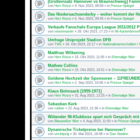
[Großeinsatz Hannover vs Braunschweig] Fanm
von
Herr Rossi
»
9. Nov 2023, 08:58
» in
Presse-Spiegel
Das Niedersachsenderby – woher kommt der 
von
Herr Rossi
»
5. Nov 2023, 09:45
» in
Presse-Spiegel
Verkaufe Fanschals Europa League 2011/2012 
von
visionmaster
»
28. Okt 2023, 17:23
» in
96-Kartenbörse/
Umfrage Uniprojekt Stadion DFB
von
TW1
»
18. Okt 2023, 22:17
» in
Nationalmannschaften 
Matthias Wilkening
von
Herr Rossi
»
15. Okt 2023, 11:05
» in
Ehemalige 96er
Mathew Collins
von
Herr Rossi
»
15. Okt 2023, 10:51
» in
Ehemalige 96er
Goldene Hochzeit der Sponsoren – 11FREUND
von
Herr Rossi
»
2. Sep 2023, 10:06
» in
Presse-Spiegel
Klaus Bohnsack [1959-1971]
von
Herr Rossi
»
31. Aug 2023, 13:25
» in
Ehemalige 96er
Sebastian Kerk
von
rubber
»
22. Aug 2023, 21:36
» in
Ehemalige 96er
Wütender 96-Klubboss spart sich Gespräch mit 
von
Blauweißer 96er
»
4. Aug 2023, 11:50
» in
Presse-Spiege
Dynamische Ticketpreise bei Hannover?
von
uni.leipzig
»
30. Mai 2023, 18:48
» in
Das Stadion