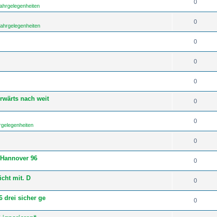
0
fahrgelegenheiten
0
fahrgelegenheiten
0
0
0
rwärts nach weit
0
0
rgelegenheiten
0
 Hannover 96
0
icht mit. D
0
 drei sicher ge
0