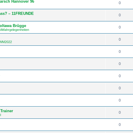
arsch Hannover 96
0
Hass? – 11FREUNDE
0
Poltawa Brügge
0
Mitfahrgelegenheiten
0
/ WM2022
0
0
E
0
0
0
Trainer
0
l
0