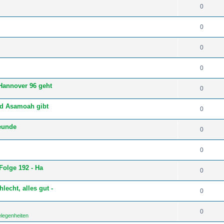
0
0
0
0
Hannover 96 geht
0
ld Asamoah gibt
0
reunde
0
0
Folge 192 - Ha
0
cht, alles gut -
0
0
elegenheiten