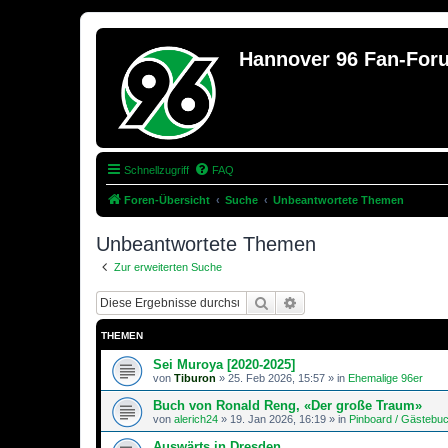
Hannover 96 Fan-For
Schnellzugriff
FAQ
Foren-Übersicht
Suche
Unbeantwortete Themen
Unbeantwortete Themen
Zur erweiterten Suche
Suche
Erweiterte Suche
THEMEN
Sei Muroya [2020-2025]
von
Tiburon
»
25. Feb 2026, 15:57
» in
Ehemalige 96er
Buch von Ronald Reng, «Der große Traum»
von
alerich24
»
19. Jan 2026, 16:19
» in
Pinboard / Gästebu
Auswärts in Dresden