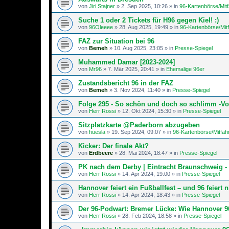
von
Jiri Stajner
»
2. Sep 2025, 10:26
» in
96-Kartenbörse/Mit
Suche 1 oder 2 Tickets für H96 gegen Kiel! :)
von
96Oleeee
»
28. Aug 2025, 19:49
» in
96-Kartenbörse/Mit
FAZ zur Situation bei 96
von
Bemeh
»
10. Aug 2025, 23:05
» in
Presse-Spiegel
Muhammed Damar [2023-2024]
von
Mr96
»
7. Mär 2025, 20:41
» in
Ehemalige 96er
Zustandsbericht 96 in der FAZ
von
Bemeh
»
3. Nov 2024, 11:40
» in
Presse-Spiegel
Folge 295 - So schön und doch so schlimm -Vo
von
Herr Rossi
»
12. Okt 2024, 15:30
» in
Presse-Spiegel
Sitzplatzkarte @Paderborn abzugeben
von
huesla
»
19. Sep 2024, 09:07
» in
96-Kartenbörse/Mitfah
Kicker: Der finale Akt?
von
Erdbeere
»
28. Mai 2024, 18:47
» in
Presse-Spiegel
PK nach dem Derby | Eintracht Braunschweig -
von
Herr Rossi
»
14. Apr 2024, 19:00
» in
Presse-Spiegel
Hannover feiert ein Fußballfest – und 96 feiert n
von
Herr Rossi
»
14. Apr 2024, 18:43
» in
Presse-Spiegel
Der 96-Podwart: Bremer Lücke: Wie Hannover 96
von
Herr Rossi
»
28. Feb 2024, 18:58
» in
Presse-Spiegel