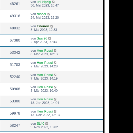
von
uni.leipzig
48261
30. Mai 2023, 18:47
von
rubber
49316
24. Mai 2023, 19:20
von
Tiburon
48032
8. Mai 2023, 12:33
von
Saar96
67380
2. Apr 2023, 09:43
von
Herr Rossi
53342
8. Mär 2023, 18:13
von
Herr Rossi
51703
7. Mär 2023, 14:28
von
Herr Rossi
52240
7. Mär 2023, 14:19
von
Herr Rossi
50968
3. Mär 2023, 10:40
von
Herr Rossi
53300
18. Jan 2023, 14:04
von
Herr Rossi
59978
13. Dez 2022, 13:13
von
SL40
58247
9. Nov 2022, 13:02