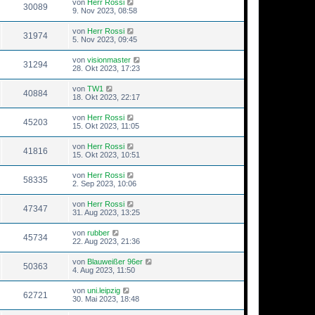
von
Herr Rossi
30089
9. Nov 2023, 08:58
von
Herr Rossi
31974
5. Nov 2023, 09:45
von
visionmaster
31294
28. Okt 2023, 17:23
von
TW1
40884
18. Okt 2023, 22:17
von
Herr Rossi
45203
15. Okt 2023, 11:05
von
Herr Rossi
41816
15. Okt 2023, 10:51
von
Herr Rossi
58335
2. Sep 2023, 10:06
von
Herr Rossi
47347
31. Aug 2023, 13:25
von
rubber
45734
22. Aug 2023, 21:36
von
Blauweißer 96er
50363
4. Aug 2023, 11:50
von
uni.leipzig
62721
30. Mai 2023, 18:48