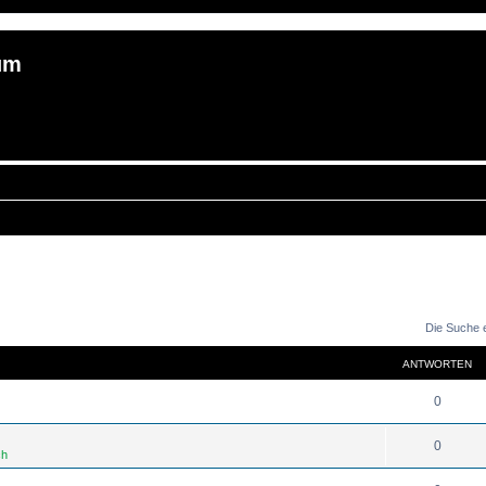
um
Die Suche 
ANTWORTEN
0
0
ch