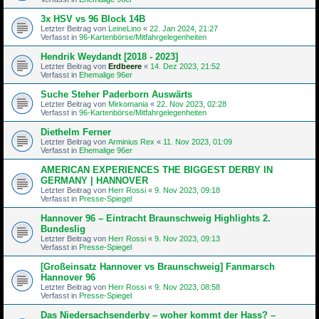
3x HSV vs 96 Block 14B
Letzter Beitrag von
LeineLino
«
22. Jan 2024, 21:27
Verfasst in
96-Kartenbörse/Mitfahrgelegenheiten
Hendrik Weydandt [2018 - 2023]
Letzter Beitrag von
Erdbeere
«
14. Dez 2023, 21:52
Verfasst in
Ehemalige 96er
Suche Steher Paderborn Auswärts
Letzter Beitrag von
Mirkomania
«
22. Nov 2023, 02:28
Verfasst in
96-Kartenbörse/Mitfahrgelegenheiten
Diethelm Ferner
Letzter Beitrag von
Arminius Rex
«
11. Nov 2023, 01:09
Verfasst in
Ehemalige 96er
AMERICAN EXPERIENCES THE BIGGEST DERBY IN
GERMANY | HANNOVER
Letzter Beitrag von
Herr Rossi
«
9. Nov 2023, 09:18
Verfasst in
Presse-Spiegel
Hannover 96 – Eintracht Braunschweig Highlights 2.
Bundeslig
Letzter Beitrag von
Herr Rossi
«
9. Nov 2023, 09:13
Verfasst in
Presse-Spiegel
[Großeinsatz Hannover vs Braunschweig] Fanmarsch
Hannover 96
Letzter Beitrag von
Herr Rossi
«
9. Nov 2023, 08:58
Verfasst in
Presse-Spiegel
Das Niedersachsenderby – woher kommt der Hass? –