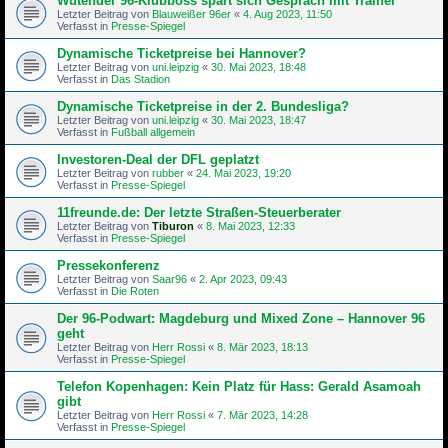
Wütender 96-Klubboss spart sich Gespräch mit Trainer
Letzter Beitrag von
Blauweißer 96er
«
4. Aug 2023, 11:50
Verfasst in
Presse-Spiegel
Dynamische Ticketpreise bei Hannover?
Letzter Beitrag von
uni.leipzig
«
30. Mai 2023, 18:48
Verfasst in
Das Stadion
Dynamische Ticketpreise in der 2. Bundesliga?
Letzter Beitrag von
uni.leipzig
«
30. Mai 2023, 18:47
Verfasst in
Fußball allgemein
Investoren-Deal der DFL geplatzt
Letzter Beitrag von
rubber
«
24. Mai 2023, 19:20
Verfasst in
Presse-Spiegel
11freunde.de: Der letzte Straßen-Steu­er­be­rater
Letzter Beitrag von
Tiburon
«
8. Mai 2023, 12:33
Verfasst in
Presse-Spiegel
Pressekonferenz
Letzter Beitrag von
Saar96
«
2. Apr 2023, 09:43
Verfasst in
Die Roten
Der 96-Podwart: Magdeburg und Mixed Zone – Hannover 96
geht
Letzter Beitrag von
Herr Rossi
«
8. Mär 2023, 18:13
Verfasst in
Presse-Spiegel
Telefon Kopenhagen: Kein Platz für Hass: Gerald Asamoah
gibt
Letzter Beitrag von
Herr Rossi
«
7. Mär 2023, 14:28
Verfasst in
Presse-Spiegel