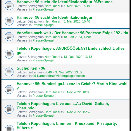
Hannover 96 sucht die Identifikationsfigur|96Freunde
Letzter Beitrag von
Herr Rossi
«
7. Mär 2023, 14:19
Verfasst in
Presse-Spiegel
Hannover 96 sucht die Identifikationsfigur
Letzter Beitrag von
Herr Rossi
«
3. Mär 2023, 10:40
Verfasst in
Presse-Spiegel
Vorwärts nach weit - Der Hannover 96-Podcast: Folge 192 - Ha
Letzter Beitrag von
Herr Rossi
«
18. Jan 2023, 14:04
Verfasst in
Presse-Spiegel
Telefon Kopenhagen: ANDRÖÖÖSEN?! Ende schlecht, alles
gut -
Letzter Beitrag von
Herr Rossi
«
13. Dez 2022, 13:13
Verfasst in
Presse-Spiegel
Suche: Kiel - 96
Letzter Beitrag von
SL40
«
9. Nov 2022, 13:02
Verfasst in
96-Kartenbörse/Mitfahrgelegenheiten
Hannover 96: Bundesliga-Lizenz in Gefahr? Martin Kind wohl
v
Letzter Beitrag von
Herr Rossi
«
8. Nov 2022, 18:00
Verfasst in
Presse-Spiegel
Telefon Kopenhagen: Live aus L.A.: David, Goliath,
Cherundol
Letzter Beitrag von
Herr Rossi
«
8. Nov 2022, 15:52
Verfasst in
Presse-Spiegel
Telefon Kopenhagen: Limmern, Kreuzband, Pizzaparty:
Hübers e