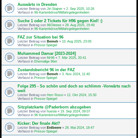
Auswärts in Dresden
Letzter Beitrag von
Jiri Stajner
«
2. Sep 2025, 10:26
Verfasst in
96-Kartenbörse/Mitfahrgelegenheiten
Suche 1 oder 2 Tickets für H96 gegen Kiel! :)
Letzter Beitrag von
96Oleeee
«
28. Aug 2025, 19:49
Verfasst in
96-Kartenbörse/Mitfahrgelegenheiten
FAZ zur Situation bei 96
Letzter Beitrag von
Bemeh
«
10. Aug 2025, 23:05
Verfasst in
Presse-Spiegel
Muhammed Damar [2023-2024]
Letzter Beitrag von
Mr96
«
7. Mär 2025, 20:41
Verfasst in
Ehemalige 96er
Zustandsbericht 96 in der FAZ
Letzter Beitrag von
Bemeh
«
3. Nov 2024, 11:40
Verfasst in
Presse-Spiegel
Folge 295 - So schön und doch so schlimm -Vorwärts nach
weit
Letzter Beitrag von
Herr Rossi
«
12. Okt 2024, 15:30
Verfasst in
Presse-Spiegel
Sitzplatzkarte @Paderborn abzugeben
Letzter Beitrag von
huesla
«
19. Sep 2024, 09:07
Verfasst in
96-Kartenbörse/Mitfahrgelegenheiten
Kicker: Der finale Akt?
Letzter Beitrag von
Erdbeere
«
28. Mai 2024, 18:47
Verfasst in
Presse-Spiegel