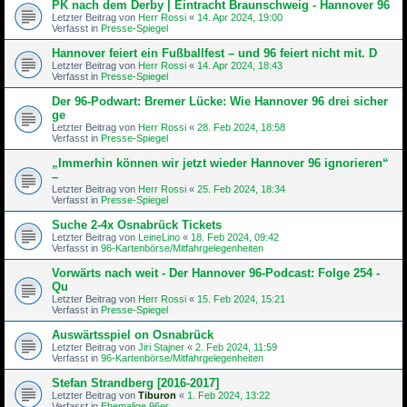
PK nach dem Derby | Eintracht Braunschweig - Hannover 96
Letzter Beitrag von
Herr Rossi
«
14. Apr 2024, 19:00
Verfasst in
Presse-Spiegel
Hannover feiert ein Fußballfest – und 96 feiert nicht mit. D
Letzter Beitrag von
Herr Rossi
«
14. Apr 2024, 18:43
Verfasst in
Presse-Spiegel
Der 96-Podwart: Bremer Lücke: Wie Hannover 96 drei sicher
ge
Letzter Beitrag von
Herr Rossi
«
28. Feb 2024, 18:58
Verfasst in
Presse-Spiegel
„Immerhin können wir jetzt wieder Hannover 96 ignorieren“
–
Letzter Beitrag von
Herr Rossi
«
25. Feb 2024, 18:34
Verfasst in
Presse-Spiegel
Suche 2-4x Osnabrück Tickets
Letzter Beitrag von
LeineLino
«
18. Feb 2024, 09:42
Verfasst in
96-Kartenbörse/Mitfahrgelegenheiten
Vorwärts nach weit - Der Hannover 96-Podcast: Folge 254 -
Qu
Letzter Beitrag von
Herr Rossi
«
15. Feb 2024, 15:21
Verfasst in
Presse-Spiegel
Auswärtsspiel on Osnabrück
Letzter Beitrag von
Jiri Stajner
«
2. Feb 2024, 11:59
Verfasst in
96-Kartenbörse/Mitfahrgelegenheiten
Stefan Strandberg [2016-2017]
Letzter Beitrag von
Tiburon
«
1. Feb 2024, 13:22
Verfasst in
Ehemalige 96er