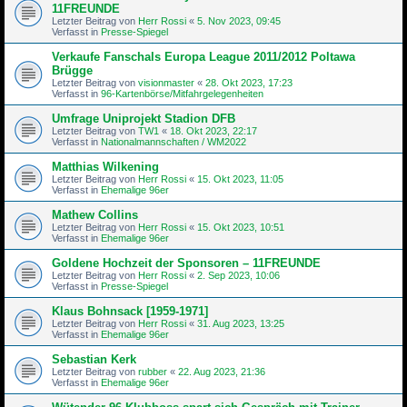
11FREUNDE
Letzter Beitrag von
Herr Rossi
«
5. Nov 2023, 09:45
Verfasst in
Presse-Spiegel
Verkaufe Fanschals Europa League 2011/2012 Poltawa
Brügge
Letzter Beitrag von
visionmaster
«
28. Okt 2023, 17:23
Verfasst in
96-Kartenbörse/Mitfahrgelegenheiten
Umfrage Uniprojekt Stadion DFB
Letzter Beitrag von
TW1
«
18. Okt 2023, 22:17
Verfasst in
Nationalmannschaften / WM2022
Matthias Wilkening
Letzter Beitrag von
Herr Rossi
«
15. Okt 2023, 11:05
Verfasst in
Ehemalige 96er
Mathew Collins
Letzter Beitrag von
Herr Rossi
«
15. Okt 2023, 10:51
Verfasst in
Ehemalige 96er
Goldene Hochzeit der Sponsoren – 11FREUNDE
Letzter Beitrag von
Herr Rossi
«
2. Sep 2023, 10:06
Verfasst in
Presse-Spiegel
Klaus Bohnsack [1959-1971]
Letzter Beitrag von
Herr Rossi
«
31. Aug 2023, 13:25
Verfasst in
Ehemalige 96er
Sebastian Kerk
Letzter Beitrag von
rubber
«
22. Aug 2023, 21:36
Verfasst in
Ehemalige 96er