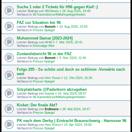
Suche 1 oder 2 Tickets für H96 gegen Kiel! :)
Letzter Beitrag von
96Oleeee
«
28. Aug 2025, 19:49
Verfasst in
96-Kartenbörse/Mitfahrgelegenheiten
FAZ zur Situation bei 96
Letzter Beitrag von
Bemeh
«
10. Aug 2025, 23:05
Verfasst in
Presse-Spiegel
Muhammed Damar [2023-2024]
Letzter Beitrag von
Mr96
«
7. Mär 2025, 20:41
Verfasst in
Ehemalige 96er
Zustandsbericht 96 in der FAZ
Letzter Beitrag von
Bemeh
«
3. Nov 2024, 11:40
Verfasst in
Presse-Spiegel
Folge 295 - So schön und doch so schlimm -Vorwärts nach
weit
Letzter Beitrag von
Herr Rossi
«
12. Okt 2024, 15:30
Verfasst in
Presse-Spiegel
Sitzplatzkarte @Paderborn abzugeben
Letzter Beitrag von
huesla
«
19. Sep 2024, 09:07
Verfasst in
96-Kartenbörse/Mitfahrgelegenheiten
Kicker: Der finale Akt?
Letzter Beitrag von
Erdbeere
«
28. Mai 2024, 18:47
Verfasst in
Presse-Spiegel
PK nach dem Derby | Eintracht Braunschweig - Hannover 96
Letzter Beitrag von
Herr Rossi
«
14. Apr 2024, 19:00
Verfasst in
Presse-Spiegel