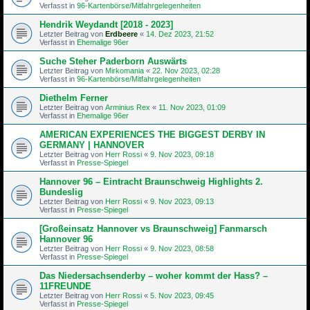
Verfasst in
96-Kartenbörse/Mitfahrgelegenheiten
Hendrik Weydandt [2018 - 2023]
Letzter Beitrag von
Erdbeere
«
14. Dez 2023, 21:52
Verfasst in
Ehemalige 96er
Suche Steher Paderborn Auswärts
Letzter Beitrag von
Mirkomania
«
22. Nov 2023, 02:28
Verfasst in
96-Kartenbörse/Mitfahrgelegenheiten
Diethelm Ferner
Letzter Beitrag von
Arminius Rex
«
11. Nov 2023, 01:09
Verfasst in
Ehemalige 96er
AMERICAN EXPERIENCES THE BIGGEST DERBY IN
GERMANY | HANNOVER
Letzter Beitrag von
Herr Rossi
«
9. Nov 2023, 09:18
Verfasst in
Presse-Spiegel
Hannover 96 – Eintracht Braunschweig Highlights 2.
Bundeslig
Letzter Beitrag von
Herr Rossi
«
9. Nov 2023, 09:13
Verfasst in
Presse-Spiegel
[Großeinsatz Hannover vs Braunschweig] Fanmarsch
Hannover 96
Letzter Beitrag von
Herr Rossi
«
9. Nov 2023, 08:58
Verfasst in
Presse-Spiegel
Das Niedersachsenderby – woher kommt der Hass? –
11FREUNDE
Letzter Beitrag von
Herr Rossi
«
5. Nov 2023, 09:45
Verfasst in
Presse-Spiegel