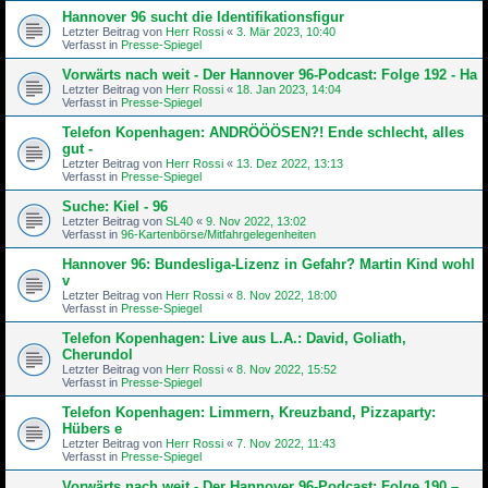
Hannover 96 sucht die Identifikationsfigur
Letzter Beitrag von
Herr Rossi
«
3. Mär 2023, 10:40
Verfasst in
Presse-Spiegel
Vorwärts nach weit - Der Hannover 96-Podcast: Folge 192 - Ha
Letzter Beitrag von
Herr Rossi
«
18. Jan 2023, 14:04
Verfasst in
Presse-Spiegel
Telefon Kopenhagen: ANDRÖÖÖSEN?! Ende schlecht, alles
gut -
Letzter Beitrag von
Herr Rossi
«
13. Dez 2022, 13:13
Verfasst in
Presse-Spiegel
Suche: Kiel - 96
Letzter Beitrag von
SL40
«
9. Nov 2022, 13:02
Verfasst in
96-Kartenbörse/Mitfahrgelegenheiten
Hannover 96: Bundesliga-Lizenz in Gefahr? Martin Kind wohl
v
Letzter Beitrag von
Herr Rossi
«
8. Nov 2022, 18:00
Verfasst in
Presse-Spiegel
Telefon Kopenhagen: Live aus L.A.: David, Goliath,
Cherundol
Letzter Beitrag von
Herr Rossi
«
8. Nov 2022, 15:52
Verfasst in
Presse-Spiegel
Telefon Kopenhagen: Limmern, Kreuzband, Pizzaparty:
Hübers e
Letzter Beitrag von
Herr Rossi
«
7. Nov 2022, 11:43
Verfasst in
Presse-Spiegel
Vorwärts nach weit - Der Hannover 96-Podcast: Folge 190 –