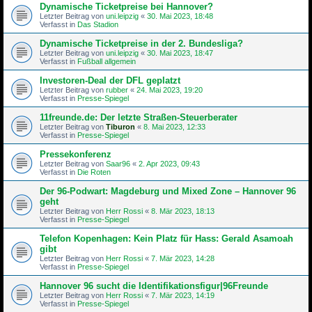
Dynamische Ticketpreise bei Hannover?
Letzter Beitrag von
uni.leipzig
«
30. Mai 2023, 18:48
Verfasst in
Das Stadion
Dynamische Ticketpreise in der 2. Bundesliga?
Letzter Beitrag von
uni.leipzig
«
30. Mai 2023, 18:47
Verfasst in
Fußball allgemein
Investoren-Deal der DFL geplatzt
Letzter Beitrag von
rubber
«
24. Mai 2023, 19:20
Verfasst in
Presse-Spiegel
11freunde.de: Der letzte Straßen-Steu­er­be­rater
Letzter Beitrag von
Tiburon
«
8. Mai 2023, 12:33
Verfasst in
Presse-Spiegel
Pressekonferenz
Letzter Beitrag von
Saar96
«
2. Apr 2023, 09:43
Verfasst in
Die Roten
Der 96-Podwart: Magdeburg und Mixed Zone – Hannover 96
geht
Letzter Beitrag von
Herr Rossi
«
8. Mär 2023, 18:13
Verfasst in
Presse-Spiegel
Telefon Kopenhagen: Kein Platz für Hass: Gerald Asamoah
gibt
Letzter Beitrag von
Herr Rossi
«
7. Mär 2023, 14:28
Verfasst in
Presse-Spiegel
Hannover 96 sucht die Identifikationsfigur|96Freunde
Letzter Beitrag von
Herr Rossi
«
7. Mär 2023, 14:19
Verfasst in
Presse-Spiegel