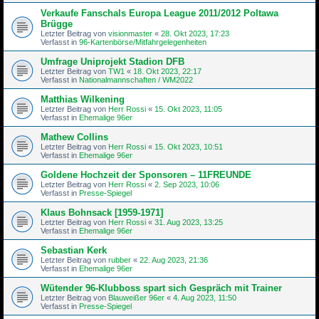
Verkaufe Fanschals Europa League 2011/2012 Poltawa
Brügge
Letzter Beitrag von
visionmaster
«
28. Okt 2023, 17:23
Verfasst in
96-Kartenbörse/Mitfahrgelegenheiten
Umfrage Uniprojekt Stadion DFB
Letzter Beitrag von
TW1
«
18. Okt 2023, 22:17
Verfasst in
Nationalmannschaften / WM2022
Matthias Wilkening
Letzter Beitrag von
Herr Rossi
«
15. Okt 2023, 11:05
Verfasst in
Ehemalige 96er
Mathew Collins
Letzter Beitrag von
Herr Rossi
«
15. Okt 2023, 10:51
Verfasst in
Ehemalige 96er
Goldene Hochzeit der Sponsoren – 11FREUNDE
Letzter Beitrag von
Herr Rossi
«
2. Sep 2023, 10:06
Verfasst in
Presse-Spiegel
Klaus Bohnsack [1959-1971]
Letzter Beitrag von
Herr Rossi
«
31. Aug 2023, 13:25
Verfasst in
Ehemalige 96er
Sebastian Kerk
Letzter Beitrag von
rubber
«
22. Aug 2023, 21:36
Verfasst in
Ehemalige 96er
Wütender 96-Klubboss spart sich Gespräch mit Trainer
Letzter Beitrag von
Blauweißer 96er
«
4. Aug 2023, 11:50
Verfasst in
Presse-Spiegel