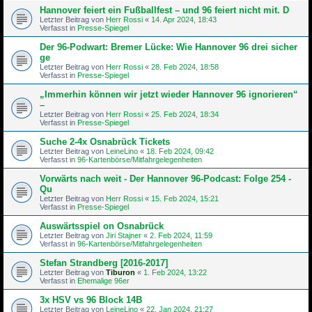
Hannover feiert ein Fußballfest – und 96 feiert nicht mit. D
Letzter Beitrag von
Herr Rossi
«
14. Apr 2024, 18:43
Verfasst in
Presse-Spiegel
Der 96-Podwart: Bremer Lücke: Wie Hannover 96 drei sicher
ge
Letzter Beitrag von
Herr Rossi
«
28. Feb 2024, 18:58
Verfasst in
Presse-Spiegel
„Immerhin können wir jetzt wieder Hannover 96 ignorieren“
–
Letzter Beitrag von
Herr Rossi
«
25. Feb 2024, 18:34
Verfasst in
Presse-Spiegel
Suche 2-4x Osnabrück Tickets
Letzter Beitrag von
LeineLino
«
18. Feb 2024, 09:42
Verfasst in
96-Kartenbörse/Mitfahrgelegenheiten
Vorwärts nach weit - Der Hannover 96-Podcast: Folge 254 -
Qu
Letzter Beitrag von
Herr Rossi
«
15. Feb 2024, 15:21
Verfasst in
Presse-Spiegel
Auswärtsspiel on Osnabrück
Letzter Beitrag von
Jiri Stajner
«
2. Feb 2024, 11:59
Verfasst in
96-Kartenbörse/Mitfahrgelegenheiten
Stefan Strandberg [2016-2017]
Letzter Beitrag von
Tiburon
«
1. Feb 2024, 13:22
Verfasst in
Ehemalige 96er
3x HSV vs 96 Block 14B
Letzter Beitrag von
LeineLino
«
22. Jan 2024, 21:27