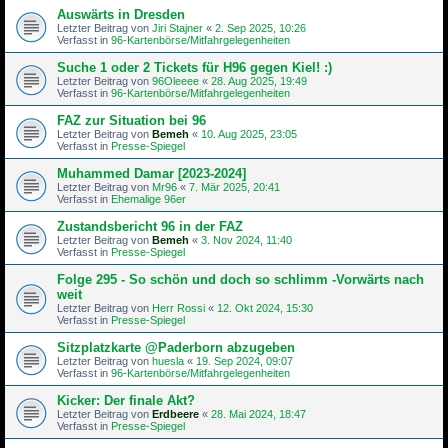
Auswärts in Dresden
Letzter Beitrag von
Jiri Stajner
«
2. Sep 2025, 10:26
Verfasst in
96-Kartenbörse/Mitfahrgelegenheiten
Suche 1 oder 2 Tickets für H96 gegen Kiel! :)
Letzter Beitrag von
96Oleeee
«
28. Aug 2025, 19:49
Verfasst in
96-Kartenbörse/Mitfahrgelegenheiten
FAZ zur Situation bei 96
Letzter Beitrag von
Bemeh
«
10. Aug 2025, 23:05
Verfasst in
Presse-Spiegel
Muhammed Damar [2023-2024]
Letzter Beitrag von
Mr96
«
7. Mär 2025, 20:41
Verfasst in
Ehemalige 96er
Zustandsbericht 96 in der FAZ
Letzter Beitrag von
Bemeh
«
3. Nov 2024, 11:40
Verfasst in
Presse-Spiegel
Folge 295 - So schön und doch so schlimm -Vorwärts nach
weit
Letzter Beitrag von
Herr Rossi
«
12. Okt 2024, 15:30
Verfasst in
Presse-Spiegel
Sitzplatzkarte @Paderborn abzugeben
Letzter Beitrag von
huesla
«
19. Sep 2024, 09:07
Verfasst in
96-Kartenbörse/Mitfahrgelegenheiten
Kicker: Der finale Akt?
Letzter Beitrag von
Erdbeere
«
28. Mai 2024, 18:47
Verfasst in
Presse-Spiegel