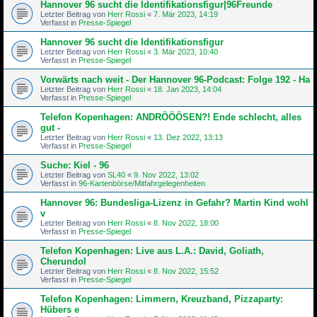
Hannover 96 sucht die Identifikationsfigur|96Freunde
Letzter Beitrag von
Herr Rossi
«
7. Mär 2023, 14:19
Verfasst in
Presse-Spiegel
Hannover 96 sucht die Identifikationsfigur
Letzter Beitrag von
Herr Rossi
«
3. Mär 2023, 10:40
Verfasst in
Presse-Spiegel
Vorwärts nach weit - Der Hannover 96-Podcast: Folge 192 - Ha
Letzter Beitrag von
Herr Rossi
«
18. Jan 2023, 14:04
Verfasst in
Presse-Spiegel
Telefon Kopenhagen: ANDRÖÖÖSEN?! Ende schlecht, alles
gut -
Letzter Beitrag von
Herr Rossi
«
13. Dez 2022, 13:13
Verfasst in
Presse-Spiegel
Suche: Kiel - 96
Letzter Beitrag von
SL40
«
9. Nov 2022, 13:02
Verfasst in
96-Kartenbörse/Mitfahrgelegenheiten
Hannover 96: Bundesliga-Lizenz in Gefahr? Martin Kind wohl
v
Letzter Beitrag von
Herr Rossi
«
8. Nov 2022, 18:00
Verfasst in
Presse-Spiegel
Telefon Kopenhagen: Live aus L.A.: David, Goliath,
Cherundol
Letzter Beitrag von
Herr Rossi
«
8. Nov 2022, 15:52
Verfasst in
Presse-Spiegel
Telefon Kopenhagen: Limmern, Kreuzband, Pizzaparty:
Hübers e