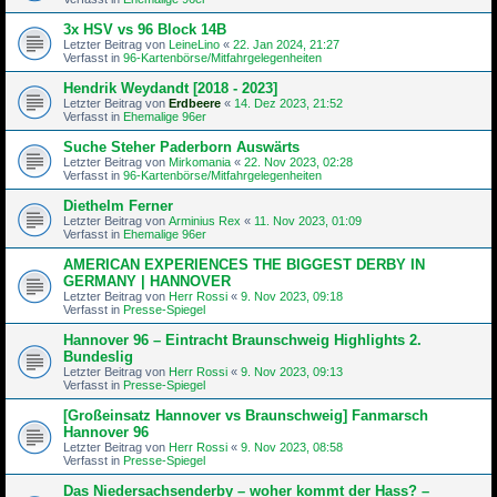
3x HSV vs 96 Block 14B
Letzter Beitrag von
LeineLino
«
22. Jan 2024, 21:27
Verfasst in
96-Kartenbörse/Mitfahrgelegenheiten
Hendrik Weydandt [2018 - 2023]
Letzter Beitrag von
Erdbeere
«
14. Dez 2023, 21:52
Verfasst in
Ehemalige 96er
Suche Steher Paderborn Auswärts
Letzter Beitrag von
Mirkomania
«
22. Nov 2023, 02:28
Verfasst in
96-Kartenbörse/Mitfahrgelegenheiten
Diethelm Ferner
Letzter Beitrag von
Arminius Rex
«
11. Nov 2023, 01:09
Verfasst in
Ehemalige 96er
AMERICAN EXPERIENCES THE BIGGEST DERBY IN
GERMANY | HANNOVER
Letzter Beitrag von
Herr Rossi
«
9. Nov 2023, 09:18
Verfasst in
Presse-Spiegel
Hannover 96 – Eintracht Braunschweig Highlights 2.
Bundeslig
Letzter Beitrag von
Herr Rossi
«
9. Nov 2023, 09:13
Verfasst in
Presse-Spiegel
[Großeinsatz Hannover vs Braunschweig] Fanmarsch
Hannover 96
Letzter Beitrag von
Herr Rossi
«
9. Nov 2023, 08:58
Verfasst in
Presse-Spiegel
Das Niedersachsenderby – woher kommt der Hass? –