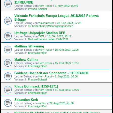
11FREUNDE
Letzter Beitrag von
Herr Rossi
«
5. Nov 2023, 09:45
Verfasst in
Presse-Spiegel
Verkaufe Fanschals Europa League 2011/2012 Poltawa
Brügge
Letzter Beitrag von
visionmaster
«
28. Okt 2023, 17:23
Verfasst in
96-Kartenbörse/Mitfahrgelegenheiten
Umfrage Uniprojekt Stadion DFB
Letzter Beitrag von
TW1
«
18. Okt 2023, 22:17
Verfasst in
Nationalmannschaften / WM2022
Matthias Wilkening
Letzter Beitrag von
Herr Rossi
«
15. Okt 2023, 11:05
Verfasst in
Ehemalige 96er
Mathew Collins
Letzter Beitrag von
Herr Rossi
«
15. Okt 2023, 10:51
Verfasst in
Ehemalige 96er
Goldene Hochzeit der Sponsoren – 11FREUNDE
Letzter Beitrag von
Herr Rossi
«
2. Sep 2023, 10:06
Verfasst in
Presse-Spiegel
Klaus Bohnsack [1959-1971]
Letzter Beitrag von
Herr Rossi
«
31. Aug 2023, 13:25
Verfasst in
Ehemalige 96er
Sebastian Kerk
Letzter Beitrag von
rubber
«
22. Aug 2023, 21:36
Verfasst in
Ehemalige 96er