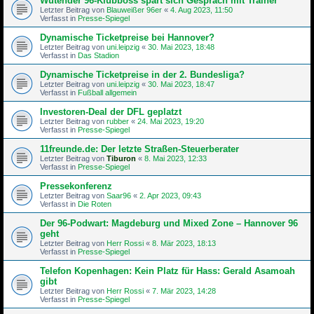
Wütender 96-Klubboss spart sich Gespräch mit Trainer
Letzter Beitrag von
Blauweißer 96er
«
4. Aug 2023, 11:50
Verfasst in
Presse-Spiegel
Dynamische Ticketpreise bei Hannover?
Letzter Beitrag von
uni.leipzig
«
30. Mai 2023, 18:48
Verfasst in
Das Stadion
Dynamische Ticketpreise in der 2. Bundesliga?
Letzter Beitrag von
uni.leipzig
«
30. Mai 2023, 18:47
Verfasst in
Fußball allgemein
Investoren-Deal der DFL geplatzt
Letzter Beitrag von
rubber
«
24. Mai 2023, 19:20
Verfasst in
Presse-Spiegel
11freunde.de: Der letzte Straßen-Steu­er­be­rater
Letzter Beitrag von
Tiburon
«
8. Mai 2023, 12:33
Verfasst in
Presse-Spiegel
Pressekonferenz
Letzter Beitrag von
Saar96
«
2. Apr 2023, 09:43
Verfasst in
Die Roten
Der 96-Podwart: Magdeburg und Mixed Zone – Hannover 96
geht
Letzter Beitrag von
Herr Rossi
«
8. Mär 2023, 18:13
Verfasst in
Presse-Spiegel
Telefon Kopenhagen: Kein Platz für Hass: Gerald Asamoah
gibt
Letzter Beitrag von
Herr Rossi
«
7. Mär 2023, 14:28
Verfasst in
Presse-Spiegel