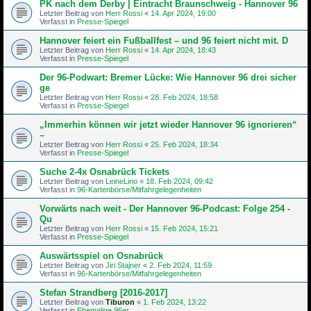
PK nach dem Derby | Eintracht Braunschweig - Hannover 96
Letzter Beitrag von
Herr Rossi
«
14. Apr 2024, 19:00
Verfasst in
Presse-Spiegel
Hannover feiert ein Fußballfest – und 96 feiert nicht mit. D
Letzter Beitrag von
Herr Rossi
«
14. Apr 2024, 18:43
Verfasst in
Presse-Spiegel
Der 96-Podwart: Bremer Lücke: Wie Hannover 96 drei sicher
ge
Letzter Beitrag von
Herr Rossi
«
28. Feb 2024, 18:58
Verfasst in
Presse-Spiegel
„Immerhin können wir jetzt wieder Hannover 96 ignorieren“
–
Letzter Beitrag von
Herr Rossi
«
25. Feb 2024, 18:34
Verfasst in
Presse-Spiegel
Suche 2-4x Osnabrück Tickets
Letzter Beitrag von
LeineLino
«
18. Feb 2024, 09:42
Verfasst in
96-Kartenbörse/Mitfahrgelegenheiten
Vorwärts nach weit - Der Hannover 96-Podcast: Folge 254 -
Qu
Letzter Beitrag von
Herr Rossi
«
15. Feb 2024, 15:21
Verfasst in
Presse-Spiegel
Auswärtsspiel on Osnabrück
Letzter Beitrag von
Jiri Stajner
«
2. Feb 2024, 11:59
Verfasst in
96-Kartenbörse/Mitfahrgelegenheiten
Stefan Strandberg [2016-2017]
Letzter Beitrag von
Tiburon
«
1. Feb 2024, 13:22
Verfasst in
Ehemalige 96er