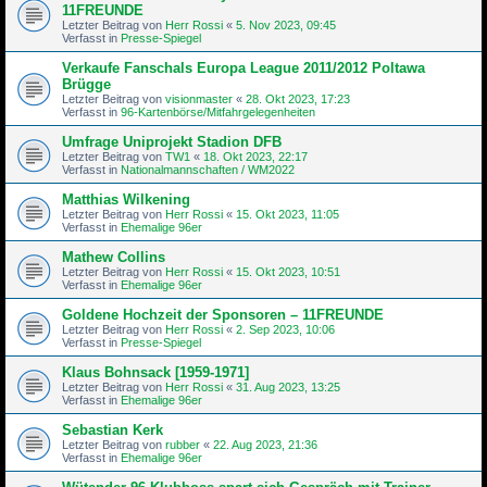
11FREUNDE
Letzter Beitrag von
Herr Rossi
«
5. Nov 2023, 09:45
Verfasst in
Presse-Spiegel
Verkaufe Fanschals Europa League 2011/2012 Poltawa
Brügge
Letzter Beitrag von
visionmaster
«
28. Okt 2023, 17:23
Verfasst in
96-Kartenbörse/Mitfahrgelegenheiten
Umfrage Uniprojekt Stadion DFB
Letzter Beitrag von
TW1
«
18. Okt 2023, 22:17
Verfasst in
Nationalmannschaften / WM2022
Matthias Wilkening
Letzter Beitrag von
Herr Rossi
«
15. Okt 2023, 11:05
Verfasst in
Ehemalige 96er
Mathew Collins
Letzter Beitrag von
Herr Rossi
«
15. Okt 2023, 10:51
Verfasst in
Ehemalige 96er
Goldene Hochzeit der Sponsoren – 11FREUNDE
Letzter Beitrag von
Herr Rossi
«
2. Sep 2023, 10:06
Verfasst in
Presse-Spiegel
Klaus Bohnsack [1959-1971]
Letzter Beitrag von
Herr Rossi
«
31. Aug 2023, 13:25
Verfasst in
Ehemalige 96er
Sebastian Kerk
Letzter Beitrag von
rubber
«
22. Aug 2023, 21:36
Verfasst in
Ehemalige 96er