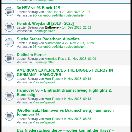
3x HSV vs 96 Block 14B
Letzter Beitrag von
LeineLino
«
22. Jan 2024, 21:27
Verfasst in
96-Kartenbörse/Mitfahrgelegenheiten
Hendrik Weydandt [2018 - 2023]
Letzter Beitrag von
Erdbeere
«
14. Dez 2023, 21:52
Verfasst in
Ehemalige 96er
Suche Steher Paderborn Auswärts
Letzter Beitrag von
Mirkomania
«
22. Nov 2023, 02:28
Verfasst in
96-Kartenbörse/Mitfahrgelegenheiten
Diethelm Ferner
Letzter Beitrag von
Arminius Rex
«
11. Nov 2023, 01:09
Verfasst in
Ehemalige 96er
AMERICAN EXPERIENCES THE BIGGEST DERBY IN
GERMANY | HANNOVER
Letzter Beitrag von
Herr Rossi
«
9. Nov 2023, 09:18
Verfasst in
Presse-Spiegel
Hannover 96 – Eintracht Braunschweig Highlights 2.
Bundeslig
Letzter Beitrag von
Herr Rossi
«
9. Nov 2023, 09:13
Verfasst in
Presse-Spiegel
[Großeinsatz Hannover vs Braunschweig] Fanmarsch
Hannover 96
Letzter Beitrag von
Herr Rossi
«
9. Nov 2023, 08:58
Verfasst in
Presse-Spiegel
Das Niedersachsenderby – woher kommt der Hass? –