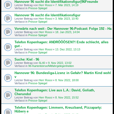
Hannover 96 sucht die Identifikationsfigur|96Freunde
Letzter Beitrag von
Herr Rossi
«
7. Mär 2023, 14:19
Verfasst in
Presse-Spiegel
Hannover 96 sucht die Identifikationsfigur
Letzter Beitrag von
Herr Rossi
«
3. Mär 2023, 10:40
Verfasst in
Presse-Spiegel
Vorwärts nach weit - Der Hannover 96-Podcast: Folge 192 - Ha
Letzter Beitrag von
Herr Rossi
«
18. Jan 2023, 14:04
Verfasst in
Presse-Spiegel
Telefon Kopenhagen: ANDRÖÖÖSEN?! Ende schlecht, alles
gut -
Letzter Beitrag von
Herr Rossi
«
13. Dez 2022, 13:13
Verfasst in
Presse-Spiegel
Suche: Kiel - 96
Letzter Beitrag von
SL40
«
9. Nov 2022, 13:02
Verfasst in
96-Kartenbörse/Mitfahrgelegenheiten
Hannover 96: Bundesliga-Lizenz in Gefahr? Martin Kind wohl
v
Letzter Beitrag von
Herr Rossi
«
8. Nov 2022, 18:00
Verfasst in
Presse-Spiegel
Telefon Kopenhagen: Live aus L.A.: David, Goliath,
Cherundol
Letzter Beitrag von
Herr Rossi
«
8. Nov 2022, 15:52
Verfasst in
Presse-Spiegel
Telefon Kopenhagen: Limmern, Kreuzband, Pizzaparty:
Hübers e