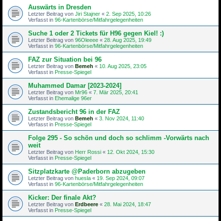
Auswärts in Dresden
Letzter Beitrag von
Jiri Stajner
«
2. Sep 2025, 10:26
Verfasst in
96-Kartenbörse/Mitfahrgelegenheiten
Suche 1 oder 2 Tickets für H96 gegen Kiel! :)
Letzter Beitrag von
96Oleeee
«
28. Aug 2025, 19:49
Verfasst in
96-Kartenbörse/Mitfahrgelegenheiten
FAZ zur Situation bei 96
Letzter Beitrag von
Bemeh
«
10. Aug 2025, 23:05
Verfasst in
Presse-Spiegel
Muhammed Damar [2023-2024]
Letzter Beitrag von
Mr96
«
7. Mär 2025, 20:41
Verfasst in
Ehemalige 96er
Zustandsbericht 96 in der FAZ
Letzter Beitrag von
Bemeh
«
3. Nov 2024, 11:40
Verfasst in
Presse-Spiegel
Folge 295 - So schön und doch so schlimm -Vorwärts nach
weit
Letzter Beitrag von
Herr Rossi
«
12. Okt 2024, 15:30
Verfasst in
Presse-Spiegel
Sitzplatzkarte @Paderborn abzugeben
Letzter Beitrag von
huesla
«
19. Sep 2024, 09:07
Verfasst in
96-Kartenbörse/Mitfahrgelegenheiten
Kicker: Der finale Akt?
Letzter Beitrag von
Erdbeere
«
28. Mai 2024, 18:47
Verfasst in
Presse-Spiegel