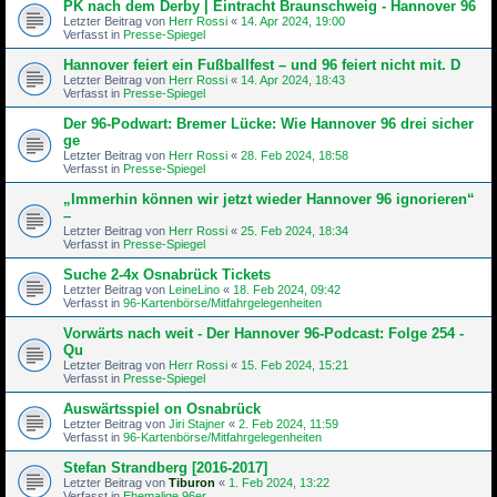
PK nach dem Derby | Eintracht Braunschweig - Hannover 96
Letzter Beitrag von
Herr Rossi
«
14. Apr 2024, 19:00
Verfasst in
Presse-Spiegel
Hannover feiert ein Fußballfest – und 96 feiert nicht mit. D
Letzter Beitrag von
Herr Rossi
«
14. Apr 2024, 18:43
Verfasst in
Presse-Spiegel
Der 96-Podwart: Bremer Lücke: Wie Hannover 96 drei sicher
ge
Letzter Beitrag von
Herr Rossi
«
28. Feb 2024, 18:58
Verfasst in
Presse-Spiegel
„Immerhin können wir jetzt wieder Hannover 96 ignorieren“
–
Letzter Beitrag von
Herr Rossi
«
25. Feb 2024, 18:34
Verfasst in
Presse-Spiegel
Suche 2-4x Osnabrück Tickets
Letzter Beitrag von
LeineLino
«
18. Feb 2024, 09:42
Verfasst in
96-Kartenbörse/Mitfahrgelegenheiten
Vorwärts nach weit - Der Hannover 96-Podcast: Folge 254 -
Qu
Letzter Beitrag von
Herr Rossi
«
15. Feb 2024, 15:21
Verfasst in
Presse-Spiegel
Auswärtsspiel on Osnabrück
Letzter Beitrag von
Jiri Stajner
«
2. Feb 2024, 11:59
Verfasst in
96-Kartenbörse/Mitfahrgelegenheiten
Stefan Strandberg [2016-2017]
Letzter Beitrag von
Tiburon
«
1. Feb 2024, 13:22
Verfasst in
Ehemalige 96er