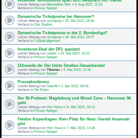
Wütender 96-Klubboss spart sich Gespräch mit Trainer
Letzter Beitrag von
Blauweißer 96er
«
4. Aug 2023, 11:50
Verfasst in
Presse-Spiegel
Dynamische Ticketpreise bei Hannover?
Letzter Beitrag von
uni.leipzig
«
30. Mai 2023, 18:48
Verfasst in
Das Stadion
Dynamische Ticketpreise in der 2. Bundesliga?
Letzter Beitrag von
uni.leipzig
«
30. Mai 2023, 18:47
Verfasst in
Fußball allgemein
Investoren-Deal der DFL geplatzt
Letzter Beitrag von
rubber
«
24. Mai 2023, 19:20
Verfasst in
Presse-Spiegel
11freunde.de: Der letzte Straßen-Steu­er­be­rater
Letzter Beitrag von
Tiburon
«
8. Mai 2023, 12:33
Verfasst in
Presse-Spiegel
Pressekonferenz
Letzter Beitrag von
Saar96
«
2. Apr 2023, 09:43
Verfasst in
Die Roten
Der 96-Podwart: Magdeburg und Mixed Zone – Hannover 96
geht
Letzter Beitrag von
Herr Rossi
«
8. Mär 2023, 18:13
Verfasst in
Presse-Spiegel
Telefon Kopenhagen: Kein Platz für Hass: Gerald Asamoah
gibt
Letzter Beitrag von
Herr Rossi
«
7. Mär 2023, 14:28
Verfasst in
Presse-Spiegel