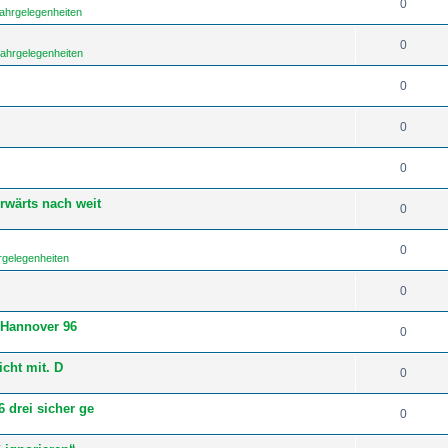
0
fahrgelegenheiten
0
fahrgelegenheiten
0
0
0
rwärts nach weit
0
0
rgelegenheiten
0
 Hannover 96
0
icht mit. D
0
 drei sicher ge
0