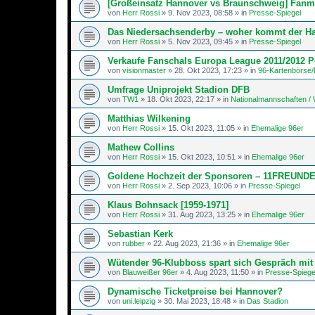
[Großeinsatz Hannover vs Braunschweig] Fanm
von
Herr Rossi
»
9. Nov 2023, 08:58
» in
Presse-Spiegel
Das Niedersachsenderby – woher kommt der 
von
Herr Rossi
»
5. Nov 2023, 09:45
» in
Presse-Spiegel
Verkaufe Fanschals Europa League 2011/2012 
von
visionmaster
»
28. Okt 2023, 17:23
» in
96-Kartenbörse/
Umfrage Uniprojekt Stadion DFB
von
TW1
»
18. Okt 2023, 22:17
» in
Nationalmannschaften 
Matthias Wilkening
von
Herr Rossi
»
15. Okt 2023, 11:05
» in
Ehemalige 96er
Mathew Collins
von
Herr Rossi
»
15. Okt 2023, 10:51
» in
Ehemalige 96er
Goldene Hochzeit der Sponsoren – 11FREUND
von
Herr Rossi
»
2. Sep 2023, 10:06
» in
Presse-Spiegel
Klaus Bohnsack [1959-1971]
von
Herr Rossi
»
31. Aug 2023, 13:25
» in
Ehemalige 96er
Sebastian Kerk
von
rubber
»
22. Aug 2023, 21:36
» in
Ehemalige 96er
Wütender 96-Klubboss spart sich Gespräch mit 
von
Blauweißer 96er
»
4. Aug 2023, 11:50
» in
Presse-Spiege
Dynamische Ticketpreise bei Hannover?
von
uni.leipzig
»
30. Mai 2023, 18:48
» in
Das Stadion