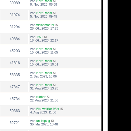
von
Herr Rossi
30089
9. Nov 2023, 08:58
von
Herr Rossi
31974
5. Nov 2023, 09:45
von
visionmaster
31294
28. Okt 2023, 17:23
von
TW1
40884
18. Okt 2023, 22:17
von
Herr Rossi
45203
15. Okt 2023, 11:05
von
Herr Rossi
41816
15. Okt 2023, 10:51
von
Herr Rossi
58335
2. Sep 2023, 10:06
von
Herr Rossi
47347
31. Aug 2023, 13:25
von
rubber
45734
22. Aug 2023, 21:36
von
Blauweißer 96er
50363
4. Aug 2023, 11:50
von
uni.leipzig
62721
30. Mai 2023, 18:48