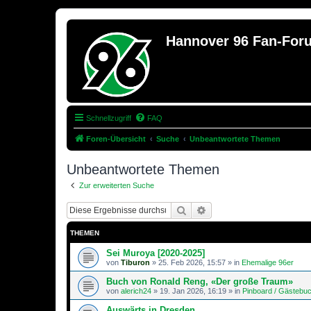
Hannover 96 Fan-For
Schnellzugriff
FAQ
Foren-Übersicht
Suche
Unbeantwortete Themen
Unbeantwortete Themen
Zur erweiterten Suche
Suche
Erweiterte Suche
THEMEN
Sei Muroya [2020-2025]
von
Tiburon
»
25. Feb 2026, 15:57
» in
Ehemalige 96er
Buch von Ronald Reng, «Der große Traum»
von
alerich24
»
19. Jan 2026, 16:19
» in
Pinboard / Gästebu
Auswärts in Dresden