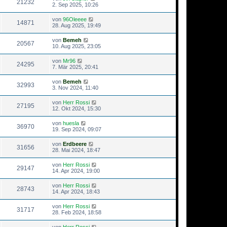
21232
2. Sep 2025, 10:26
von
96Oleeee
14871
28. Aug 2025, 19:49
von
Bemeh
20567
10. Aug 2025, 23:05
von
Mr96
24295
7. Mär 2025, 20:41
von
Bemeh
32993
3. Nov 2024, 11:40
von
Herr Rossi
27195
12. Okt 2024, 15:30
von
huesla
36970
19. Sep 2024, 09:07
von
Erdbeere
31656
28. Mai 2024, 18:47
von
Herr Rossi
29147
14. Apr 2024, 19:00
von
Herr Rossi
28743
14. Apr 2024, 18:43
von
Herr Rossi
31717
28. Feb 2024, 18:58
von
Herr Rossi