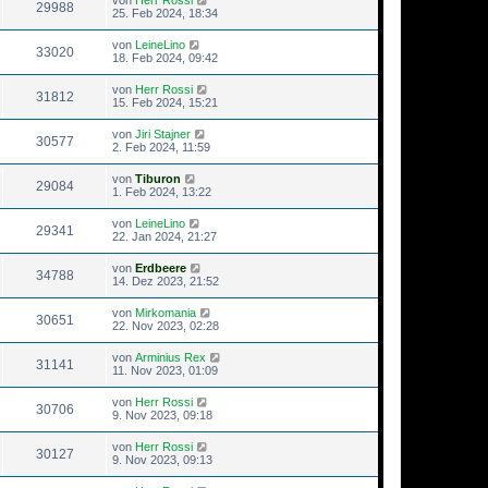
29988
25. Feb 2024, 18:34
von
LeineLino
33020
18. Feb 2024, 09:42
von
Herr Rossi
31812
15. Feb 2024, 15:21
von
Jiri Stajner
30577
2. Feb 2024, 11:59
von
Tiburon
29084
1. Feb 2024, 13:22
von
LeineLino
29341
22. Jan 2024, 21:27
von
Erdbeere
34788
14. Dez 2023, 21:52
von
Mirkomania
30651
22. Nov 2023, 02:28
von
Arminius Rex
31141
11. Nov 2023, 01:09
von
Herr Rossi
30706
9. Nov 2023, 09:18
von
Herr Rossi
30127
9. Nov 2023, 09:13