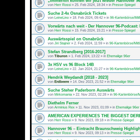
„Immerhin können wir jetzt wieder Hannover 96
von
Herr Rossi
»
25. Feb 2024, 18:34
» in
Presse-Spiegel
Suche 2-4x Osnabrück Tickets
von
LeineLino
»
18. Feb 2024, 09:42
» in
96-Kartenbörse/Mit
Vorwärts nach weit - Der Hannover 96-Podcast: 
von
Herr Rossi
»
15. Feb 2024, 15:21
» in
Presse-Spiegel
Auswärtsspiel on Osnabrück
von
Jiri Stajner
»
2. Feb 2024, 11:59
» in
96-Kartenbörse/Mitf
Stefan Strandberg [2016-2017]
von
Tiburon
»
1. Feb 2024, 13:22
» in
Ehemalige 96er
3x HSV vs 96 Block 14B
von
LeineLino
»
22. Jan 2024, 21:27
» in
96-Kartenbörse/Mit
Hendrik Weydandt [2018 - 2023]
von
Erdbeere
»
14. Dez 2023, 21:52
» in
Ehemalige 96er
Suche Steher Paderborn Auswärts
von
Mirkomania
»
22. Nov 2023, 02:28
» in
96-Kartenbörse/M
Diethelm Ferner
von
Arminius Rex
»
11. Nov 2023, 01:09
» in
Ehemalige 96er
AMERICAN EXPERIENCES THE BIGGEST DER
von
Herr Rossi
»
9. Nov 2023, 09:18
» in
Presse-Spiegel
Hannover 96 – Eintracht Braunschweig Highligh
von
Herr Rossi
»
9. Nov 2023, 09:13
» in
Presse-Spiegel