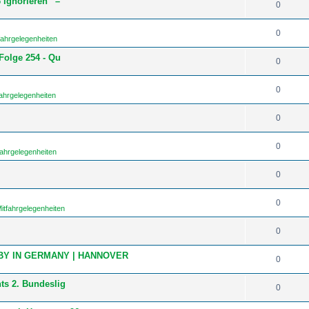
 ignorieren“ –
0
0
fahrgelegenheiten
Folge 254 - Qu
0
0
ahrgelegenheiten
0
0
fahrgelegenheiten
0
0
itfahrgelegenheiten
0
BY IN GERMANY | HANNOVER
0
ts 2. Bundeslig
0