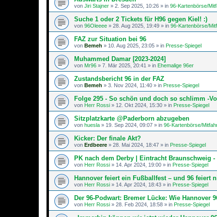
von
Jiri Stajner
»
2. Sep 2025, 10:26
» in
96-Kartenbörse/Mit
Suche 1 oder 2 Tickets für H96 gegen Kiel! :)
von
96Oleeee
»
28. Aug 2025, 19:49
» in
96-Kartenbörse/Mit
FAZ zur Situation bei 96
von
Bemeh
»
10. Aug 2025, 23:05
» in
Presse-Spiegel
Muhammed Damar [2023-2024]
von
Mr96
»
7. Mär 2025, 20:41
» in
Ehemalige 96er
Zustandsbericht 96 in der FAZ
von
Bemeh
»
3. Nov 2024, 11:40
» in
Presse-Spiegel
Folge 295 - So schön und doch so schlimm -Vo
von
Herr Rossi
»
12. Okt 2024, 15:30
» in
Presse-Spiegel
Sitzplatzkarte @Paderborn abzugeben
von
huesla
»
19. Sep 2024, 09:07
» in
96-Kartenbörse/Mitfah
Kicker: Der finale Akt?
von
Erdbeere
»
28. Mai 2024, 18:47
» in
Presse-Spiegel
PK nach dem Derby | Eintracht Braunschweig -
von
Herr Rossi
»
14. Apr 2024, 19:00
» in
Presse-Spiegel
Hannover feiert ein Fußballfest – und 96 feiert n
von
Herr Rossi
»
14. Apr 2024, 18:43
» in
Presse-Spiegel
Der 96-Podwart: Bremer Lücke: Wie Hannover 96
von
Herr Rossi
»
28. Feb 2024, 18:58
» in
Presse-Spiegel