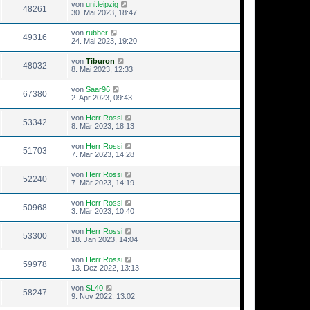
von
uni.leipzig
48261
30. Mai 2023, 18:47
von
rubber
49316
24. Mai 2023, 19:20
von
Tiburon
48032
8. Mai 2023, 12:33
von
Saar96
67380
2. Apr 2023, 09:43
von
Herr Rossi
53342
8. Mär 2023, 18:13
von
Herr Rossi
51703
7. Mär 2023, 14:28
von
Herr Rossi
52240
7. Mär 2023, 14:19
von
Herr Rossi
50968
3. Mär 2023, 10:40
von
Herr Rossi
53300
18. Jan 2023, 14:04
von
Herr Rossi
59978
13. Dez 2022, 13:13
von
SL40
58247
9. Nov 2022, 13:02