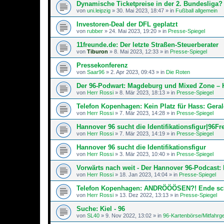
Dynamische Ticketpreise in der 2. Bundesliga?
von
uni.leipzig
»
30. Mai 2023, 18:47
» in
Fußball allgemein
Investoren-Deal der DFL geplatzt
von
rubber
»
24. Mai 2023, 19:20
» in
Presse-Spiegel
11freunde.de: Der letzte Straßen-Steu­er­be­rater
von
Tiburon
»
8. Mai 2023, 12:33
» in
Presse-Spiegel
Pressekonferenz
von
Saar96
»
2. Apr 2023, 09:43
» in
Die Roten
Der 96-Podwart: Magdeburg und Mixed Zone – 
von
Herr Rossi
»
8. Mär 2023, 18:13
» in
Presse-Spiegel
Telefon Kopenhagen: Kein Platz für Hass: Gera
von
Herr Rossi
»
7. Mär 2023, 14:28
» in
Presse-Spiegel
Hannover 96 sucht die Identifikationsfigur|96F
von
Herr Rossi
»
7. Mär 2023, 14:19
» in
Presse-Spiegel
Hannover 96 sucht die Identifikationsfigur
von
Herr Rossi
»
3. Mär 2023, 10:40
» in
Presse-Spiegel
Vorwärts nach weit - Der Hannover 96-Podcast: 
von
Herr Rossi
»
18. Jan 2023, 14:04
» in
Presse-Spiegel
Telefon Kopenhagen: ANDRÖÖÖSEN?! Ende schle
von
Herr Rossi
»
13. Dez 2022, 13:13
» in
Presse-Spiegel
Suche: Kiel - 96
von
SL40
»
9. Nov 2022, 13:02
» in
96-Kartenbörse/Mitfahrg