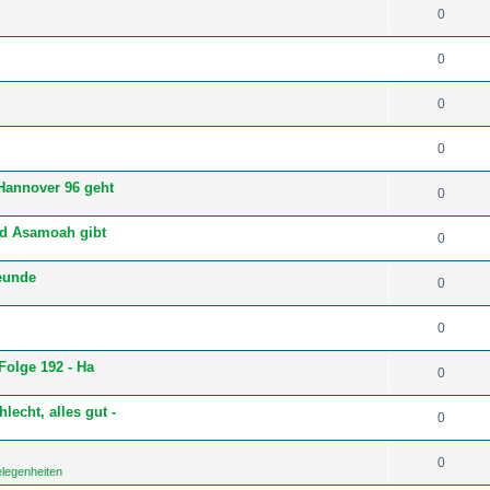
0
0
0
0
Hannover 96 geht
0
ld Asamoah gibt
0
reunde
0
0
Folge 192 - Ha
0
cht, alles gut -
0
0
elegenheiten