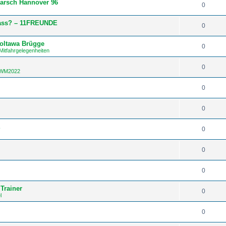
arsch Hannover 96
0
Hass? – 11FREUNDE
0
Poltawa Brügge
0
Mitfahrgelegenheiten
0
/ WM2022
0
0
E
0
0
0
Trainer
0
l
0