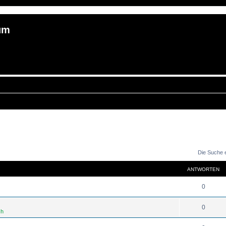
um
Die Suche 
ANTWORTEN
0
0
ch