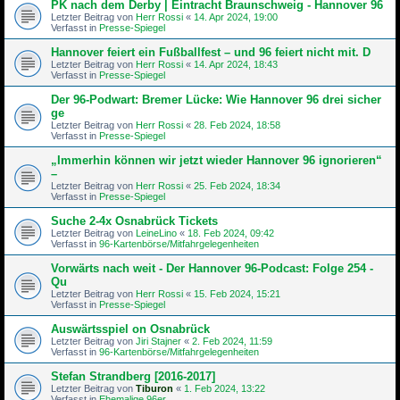
PK nach dem Derby | Eintracht Braunschweig - Hannover 96
Letzter Beitrag von
Herr Rossi
«
14. Apr 2024, 19:00
Verfasst in
Presse-Spiegel
Hannover feiert ein Fußballfest – und 96 feiert nicht mit. D
Letzter Beitrag von
Herr Rossi
«
14. Apr 2024, 18:43
Verfasst in
Presse-Spiegel
Der 96-Podwart: Bremer Lücke: Wie Hannover 96 drei sicher
ge
Letzter Beitrag von
Herr Rossi
«
28. Feb 2024, 18:58
Verfasst in
Presse-Spiegel
„Immerhin können wir jetzt wieder Hannover 96 ignorieren“
–
Letzter Beitrag von
Herr Rossi
«
25. Feb 2024, 18:34
Verfasst in
Presse-Spiegel
Suche 2-4x Osnabrück Tickets
Letzter Beitrag von
LeineLino
«
18. Feb 2024, 09:42
Verfasst in
96-Kartenbörse/Mitfahrgelegenheiten
Vorwärts nach weit - Der Hannover 96-Podcast: Folge 254 -
Qu
Letzter Beitrag von
Herr Rossi
«
15. Feb 2024, 15:21
Verfasst in
Presse-Spiegel
Auswärtsspiel on Osnabrück
Letzter Beitrag von
Jiri Stajner
«
2. Feb 2024, 11:59
Verfasst in
96-Kartenbörse/Mitfahrgelegenheiten
Stefan Strandberg [2016-2017]
Letzter Beitrag von
Tiburon
«
1. Feb 2024, 13:22
Verfasst in
Ehemalige 96er