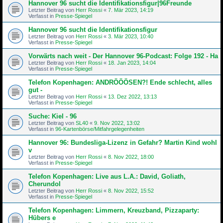
Hannover 96 sucht die Identifikationsfigur|96Freunde
Letzter Beitrag von
Herr Rossi
«
7. Mär 2023, 14:19
Verfasst in
Presse-Spiegel
Hannover 96 sucht die Identifikationsfigur
Letzter Beitrag von
Herr Rossi
«
3. Mär 2023, 10:40
Verfasst in
Presse-Spiegel
Vorwärts nach weit - Der Hannover 96-Podcast: Folge 192 - Ha
Letzter Beitrag von
Herr Rossi
«
18. Jan 2023, 14:04
Verfasst in
Presse-Spiegel
Telefon Kopenhagen: ANDRÖÖÖSEN?! Ende schlecht, alles
gut -
Letzter Beitrag von
Herr Rossi
«
13. Dez 2022, 13:13
Verfasst in
Presse-Spiegel
Suche: Kiel - 96
Letzter Beitrag von
SL40
«
9. Nov 2022, 13:02
Verfasst in
96-Kartenbörse/Mitfahrgelegenheiten
Hannover 96: Bundesliga-Lizenz in Gefahr? Martin Kind wohl
v
Letzter Beitrag von
Herr Rossi
«
8. Nov 2022, 18:00
Verfasst in
Presse-Spiegel
Telefon Kopenhagen: Live aus L.A.: David, Goliath,
Cherundol
Letzter Beitrag von
Herr Rossi
«
8. Nov 2022, 15:52
Verfasst in
Presse-Spiegel
Telefon Kopenhagen: Limmern, Kreuzband, Pizzaparty:
Hübers e