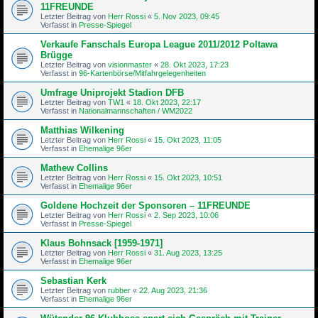
11FREUNDE
Letzter Beitrag von
Herr Rossi
«
5. Nov 2023, 09:45
Verfasst in
Presse-Spiegel
Verkaufe Fanschals Europa League 2011/2012 Poltawa
Brügge
Letzter Beitrag von
visionmaster
«
28. Okt 2023, 17:23
Verfasst in
96-Kartenbörse/Mitfahrgelegenheiten
Umfrage Uniprojekt Stadion DFB
Letzter Beitrag von
TW1
«
18. Okt 2023, 22:17
Verfasst in
Nationalmannschaften / WM2022
Matthias Wilkening
Letzter Beitrag von
Herr Rossi
«
15. Okt 2023, 11:05
Verfasst in
Ehemalige 96er
Mathew Collins
Letzter Beitrag von
Herr Rossi
«
15. Okt 2023, 10:51
Verfasst in
Ehemalige 96er
Goldene Hochzeit der Sponsoren – 11FREUNDE
Letzter Beitrag von
Herr Rossi
«
2. Sep 2023, 10:06
Verfasst in
Presse-Spiegel
Klaus Bohnsack [1959-1971]
Letzter Beitrag von
Herr Rossi
«
31. Aug 2023, 13:25
Verfasst in
Ehemalige 96er
Sebastian Kerk
Letzter Beitrag von
rubber
«
22. Aug 2023, 21:36
Verfasst in
Ehemalige 96er