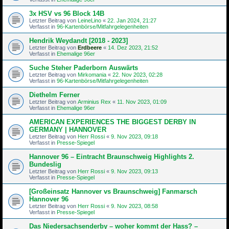
3x HSV vs 96 Block 14B
Letzter Beitrag von
LeineLino
«
22. Jan 2024, 21:27
Verfasst in
96-Kartenbörse/Mitfahrgelegenheiten
Hendrik Weydandt [2018 - 2023]
Letzter Beitrag von
Erdbeere
«
14. Dez 2023, 21:52
Verfasst in
Ehemalige 96er
Suche Steher Paderborn Auswärts
Letzter Beitrag von
Mirkomania
«
22. Nov 2023, 02:28
Verfasst in
96-Kartenbörse/Mitfahrgelegenheiten
Diethelm Ferner
Letzter Beitrag von
Arminius Rex
«
11. Nov 2023, 01:09
Verfasst in
Ehemalige 96er
AMERICAN EXPERIENCES THE BIGGEST DERBY IN
GERMANY | HANNOVER
Letzter Beitrag von
Herr Rossi
«
9. Nov 2023, 09:18
Verfasst in
Presse-Spiegel
Hannover 96 – Eintracht Braunschweig Highlights 2.
Bundeslig
Letzter Beitrag von
Herr Rossi
«
9. Nov 2023, 09:13
Verfasst in
Presse-Spiegel
[Großeinsatz Hannover vs Braunschweig] Fanmarsch
Hannover 96
Letzter Beitrag von
Herr Rossi
«
9. Nov 2023, 08:58
Verfasst in
Presse-Spiegel
Das Niedersachsenderby – woher kommt der Hass? –