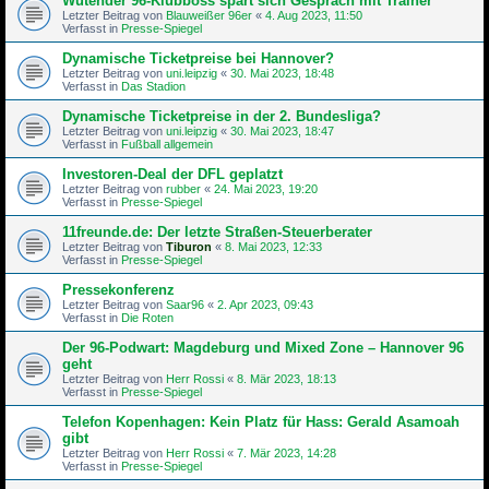
Wütender 96-Klubboss spart sich Gespräch mit Trainer
Letzter Beitrag von
Blauweißer 96er
«
4. Aug 2023, 11:50
Verfasst in
Presse-Spiegel
Dynamische Ticketpreise bei Hannover?
Letzter Beitrag von
uni.leipzig
«
30. Mai 2023, 18:48
Verfasst in
Das Stadion
Dynamische Ticketpreise in der 2. Bundesliga?
Letzter Beitrag von
uni.leipzig
«
30. Mai 2023, 18:47
Verfasst in
Fußball allgemein
Investoren-Deal der DFL geplatzt
Letzter Beitrag von
rubber
«
24. Mai 2023, 19:20
Verfasst in
Presse-Spiegel
11freunde.de: Der letzte Straßen-Steu­er­be­rater
Letzter Beitrag von
Tiburon
«
8. Mai 2023, 12:33
Verfasst in
Presse-Spiegel
Pressekonferenz
Letzter Beitrag von
Saar96
«
2. Apr 2023, 09:43
Verfasst in
Die Roten
Der 96-Podwart: Magdeburg und Mixed Zone – Hannover 96
geht
Letzter Beitrag von
Herr Rossi
«
8. Mär 2023, 18:13
Verfasst in
Presse-Spiegel
Telefon Kopenhagen: Kein Platz für Hass: Gerald Asamoah
gibt
Letzter Beitrag von
Herr Rossi
«
7. Mär 2023, 14:28
Verfasst in
Presse-Spiegel