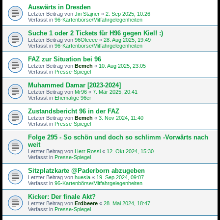
Auswärts in Dresden
Letzter Beitrag von
Jiri Stajner
«
2. Sep 2025, 10:26
Verfasst in
96-Kartenbörse/Mitfahrgelegenheiten
Suche 1 oder 2 Tickets für H96 gegen Kiel! :)
Letzter Beitrag von
96Oleeee
«
28. Aug 2025, 19:49
Verfasst in
96-Kartenbörse/Mitfahrgelegenheiten
FAZ zur Situation bei 96
Letzter Beitrag von
Bemeh
«
10. Aug 2025, 23:05
Verfasst in
Presse-Spiegel
Muhammed Damar [2023-2024]
Letzter Beitrag von
Mr96
«
7. Mär 2025, 20:41
Verfasst in
Ehemalige 96er
Zustandsbericht 96 in der FAZ
Letzter Beitrag von
Bemeh
«
3. Nov 2024, 11:40
Verfasst in
Presse-Spiegel
Folge 295 - So schön und doch so schlimm -Vorwärts nach
weit
Letzter Beitrag von
Herr Rossi
«
12. Okt 2024, 15:30
Verfasst in
Presse-Spiegel
Sitzplatzkarte @Paderborn abzugeben
Letzter Beitrag von
huesla
«
19. Sep 2024, 09:07
Verfasst in
96-Kartenbörse/Mitfahrgelegenheiten
Kicker: Der finale Akt?
Letzter Beitrag von
Erdbeere
«
28. Mai 2024, 18:47
Verfasst in
Presse-Spiegel