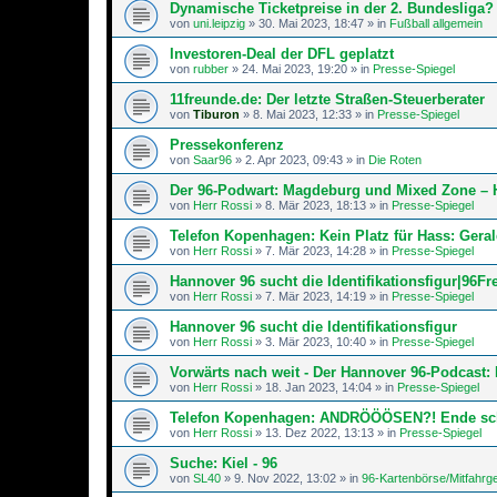
Dynamische Ticketpreise in der 2. Bundesliga?
von
uni.leipzig
»
30. Mai 2023, 18:47
» in
Fußball allgemein
Investoren-Deal der DFL geplatzt
von
rubber
»
24. Mai 2023, 19:20
» in
Presse-Spiegel
11freunde.de: Der letzte Straßen-Steu­er­be­rater
von
Tiburon
»
8. Mai 2023, 12:33
» in
Presse-Spiegel
Pressekonferenz
von
Saar96
»
2. Apr 2023, 09:43
» in
Die Roten
Der 96-Podwart: Magdeburg und Mixed Zone – 
von
Herr Rossi
»
8. Mär 2023, 18:13
» in
Presse-Spiegel
Telefon Kopenhagen: Kein Platz für Hass: Gera
von
Herr Rossi
»
7. Mär 2023, 14:28
» in
Presse-Spiegel
Hannover 96 sucht die Identifikationsfigur|96F
von
Herr Rossi
»
7. Mär 2023, 14:19
» in
Presse-Spiegel
Hannover 96 sucht die Identifikationsfigur
von
Herr Rossi
»
3. Mär 2023, 10:40
» in
Presse-Spiegel
Vorwärts nach weit - Der Hannover 96-Podcast: 
von
Herr Rossi
»
18. Jan 2023, 14:04
» in
Presse-Spiegel
Telefon Kopenhagen: ANDRÖÖÖSEN?! Ende schle
von
Herr Rossi
»
13. Dez 2022, 13:13
» in
Presse-Spiegel
Suche: Kiel - 96
von
SL40
»
9. Nov 2022, 13:02
» in
96-Kartenbörse/Mitfahrg