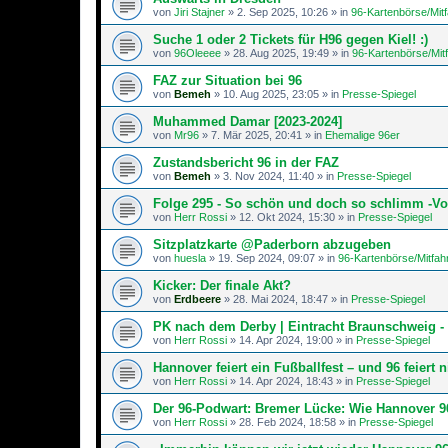
von
Jiri Stajner
»
2. Sep 2025, 10:26
» in
96-Kartenbörse/Mit
Suche 1 oder 2 Tickets für H96 gegen Kiel! :)
von
96Oleeee
»
28. Aug 2025, 19:49
» in
96-Kartenbörse/Mit
FAZ zur Situation bei 96
von
Bemeh
»
10. Aug 2025, 23:05
» in
Presse-Spiegel
Muhammed Damar [2023-2024]
von
Mr96
»
7. Mär 2025, 20:41
» in
Ehemalige 96er
Zustandsbericht 96 in der FAZ
von
Bemeh
»
3. Nov 2024, 11:40
» in
Presse-Spiegel
Folge 295 - So schön und doch so schlimm -Vo
von
Herr Rossi
»
12. Okt 2024, 15:30
» in
Presse-Spiegel
Sitzplatzkarte @Paderborn abzugeben
von
huesla
»
19. Sep 2024, 09:07
» in
96-Kartenbörse/Mitfah
Kicker: Der finale Akt?
von
Erdbeere
»
28. Mai 2024, 18:47
» in
Presse-Spiegel
PK nach dem Derby | Eintracht Braunschweig -
von
Herr Rossi
»
14. Apr 2024, 19:00
» in
Presse-Spiegel
Hannover feiert ein Fußballfest – und 96 feiert n
von
Herr Rossi
»
14. Apr 2024, 18:43
» in
Presse-Spiegel
Der 96-Podwart: Bremer Lücke: Wie Hannover 96
von
Herr Rossi
»
28. Feb 2024, 18:58
» in
Presse-Spiegel