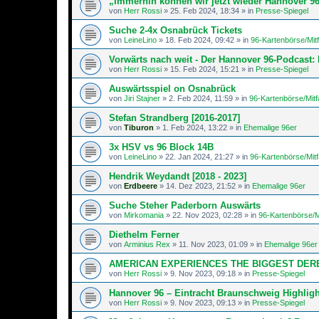
„Immerhin können wir jetzt wieder Hannover 96
von
Herr Rossi
»
25. Feb 2024, 18:34
» in
Presse-Spiegel
Suche 2-4x Osnabrück Tickets
von
LeineLino
»
18. Feb 2024, 09:42
» in
96-Kartenbörse/Mit
Vorwärts nach weit - Der Hannover 96-Podcast: 
von
Herr Rossi
»
15. Feb 2024, 15:21
» in
Presse-Spiegel
Auswärtsspiel on Osnabrück
von
Jiri Stajner
»
2. Feb 2024, 11:59
» in
96-Kartenbörse/Mitf
Stefan Strandberg [2016-2017]
von
Tiburon
»
1. Feb 2024, 13:22
» in
Ehemalige 96er
3x HSV vs 96 Block 14B
von
LeineLino
»
22. Jan 2024, 21:27
» in
96-Kartenbörse/Mit
Hendrik Weydandt [2018 - 2023]
von
Erdbeere
»
14. Dez 2023, 21:52
» in
Ehemalige 96er
Suche Steher Paderborn Auswärts
von
Mirkomania
»
22. Nov 2023, 02:28
» in
96-Kartenbörse/M
Diethelm Ferner
von
Arminius Rex
»
11. Nov 2023, 01:09
» in
Ehemalige 96er
AMERICAN EXPERIENCES THE BIGGEST DER
von
Herr Rossi
»
9. Nov 2023, 09:18
» in
Presse-Spiegel
Hannover 96 – Eintracht Braunschweig Highligh
von
Herr Rossi
»
9. Nov 2023, 09:13
» in
Presse-Spiegel