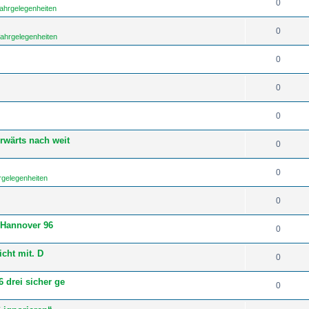
0
fahrgelegenheiten
0
fahrgelegenheiten
0
0
0
rwärts nach weit
0
0
rgelegenheiten
0
 Hannover 96
0
icht mit. D
0
 drei sicher ge
0