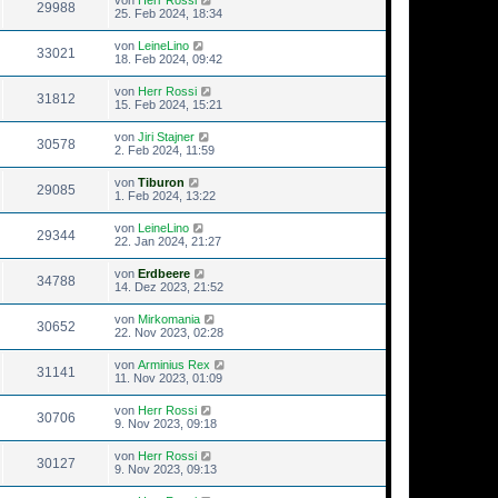
29988
25. Feb 2024, 18:34
von
LeineLino
33021
18. Feb 2024, 09:42
von
Herr Rossi
31812
15. Feb 2024, 15:21
von
Jiri Stajner
30578
2. Feb 2024, 11:59
von
Tiburon
29085
1. Feb 2024, 13:22
von
LeineLino
29344
22. Jan 2024, 21:27
von
Erdbeere
34788
14. Dez 2023, 21:52
von
Mirkomania
30652
22. Nov 2023, 02:28
von
Arminius Rex
31141
11. Nov 2023, 01:09
von
Herr Rossi
30706
9. Nov 2023, 09:18
von
Herr Rossi
30127
9. Nov 2023, 09:13