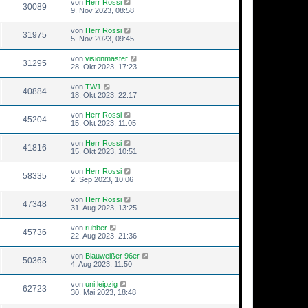
von
Herr Rossi
30089
9. Nov 2023, 08:58
von
Herr Rossi
31975
5. Nov 2023, 09:45
von
visionmaster
31295
28. Okt 2023, 17:23
von
TW1
40884
18. Okt 2023, 22:17
von
Herr Rossi
45204
15. Okt 2023, 11:05
von
Herr Rossi
41816
15. Okt 2023, 10:51
von
Herr Rossi
58335
2. Sep 2023, 10:06
von
Herr Rossi
47348
31. Aug 2023, 13:25
von
rubber
45736
22. Aug 2023, 21:36
von
Blauweißer 96er
50363
4. Aug 2023, 11:50
von
uni.leipzig
62723
30. Mai 2023, 18:48