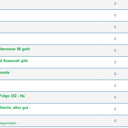
0
0
0
0
Hannover 96 geht
0
ld Asamoah gibt
0
reunde
0
0
Folge 192 - Ha
0
cht, alles gut -
0
0
elegenheiten