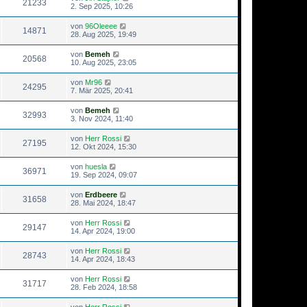
21233
2. Sep 2025, 10:26
von
96Oleeee
14871
28. Aug 2025, 19:49
von
Bemeh
20568
10. Aug 2025, 23:05
von
Mr96
24295
7. Mär 2025, 20:41
von
Bemeh
32993
3. Nov 2024, 11:40
von
Herr Rossi
27195
12. Okt 2024, 15:30
von
huesla
36971
19. Sep 2024, 09:07
von
Erdbeere
31658
28. Mai 2024, 18:47
von
Herr Rossi
29147
14. Apr 2024, 19:00
von
Herr Rossi
28743
14. Apr 2024, 18:43
von
Herr Rossi
31717
28. Feb 2024, 18:58
von
Herr Rossi