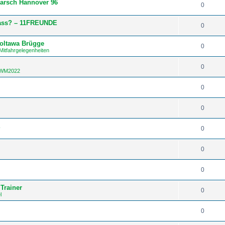
arsch Hannover 96
0
Hass? – 11FREUNDE
0
Poltawa Brügge
0
Mitfahrgelegenheiten
0
/ WM2022
0
0
E
0
0
0
Trainer
0
l
0