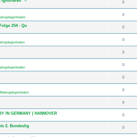
 ignorieren“ –
0
0
fahrgelegenheiten
Folge 254 - Qu
0
0
ahrgelegenheiten
0
0
fahrgelegenheiten
0
0
itfahrgelegenheiten
0
BY IN GERMANY | HANNOVER
0
ts 2. Bundeslig
0