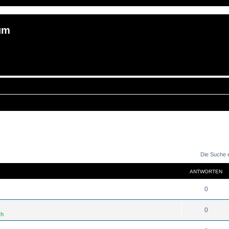
um
Die Suche 
ANTWORTEN
0
0
ch