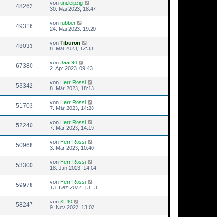
von
uni.leipzig
48262
30. Mai 2023, 18:47
von
rubber
49316
24. Mai 2023, 19:20
von
Tiburon
48033
8. Mai 2023, 12:33
von
Saar96
67380
2. Apr 2023, 09:43
von
Herr Rossi
53342
8. Mär 2023, 18:13
von
Herr Rossi
51703
7. Mär 2023, 14:28
von
Herr Rossi
52240
7. Mär 2023, 14:19
von
Herr Rossi
50968
3. Mär 2023, 10:40
von
Herr Rossi
53300
18. Jan 2023, 14:04
von
Herr Rossi
59978
13. Dez 2022, 13:13
von
SL40
58247
9. Nov 2022, 13:02