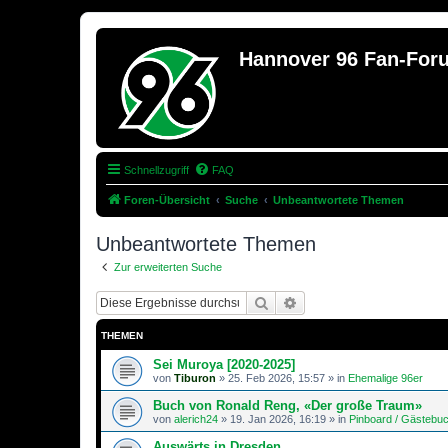
Hannover 96 Fan-For
Schnellzugriff
FAQ
Foren-Übersicht
Suche
Unbeantwortete Themen
Unbeantwortete Themen
Zur erweiterten Suche
Suche
Erweiterte Suche
THEMEN
Sei Muroya [2020-2025]
von
Tiburon
»
25. Feb 2026, 15:57
» in
Ehemalige 96er
Buch von Ronald Reng, «Der große Traum»
von
alerich24
»
19. Jan 2026, 16:19
» in
Pinboard / Gästebu
Auswärts in Dresden