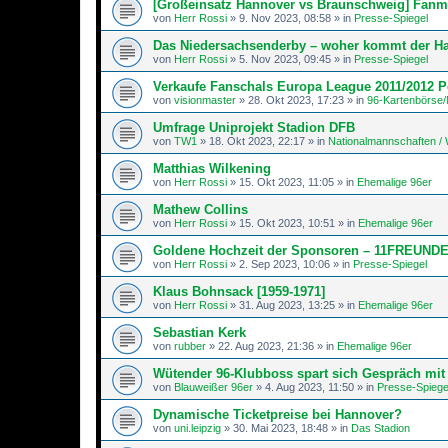
[Großeinsatz Hannover vs Braunschweig] Fanm
von
Herr Rossi
»
9. Nov 2023, 08:58
» in
Presse-Spiegel
Das Niedersachsenderby – woher kommt der 
von
Herr Rossi
»
5. Nov 2023, 09:45
» in
Presse-Spiegel
Verkaufe Fanschals Europa League 2011/2012 
von
visionmaster
»
28. Okt 2023, 17:23
» in
96-Kartenbörse/
Umfrage Uniprojekt Stadion DFB
von
TW1
»
18. Okt 2023, 22:17
» in
Nationalmannschaften 
Matthias Wilkening
von
Herr Rossi
»
15. Okt 2023, 11:05
» in
Ehemalige 96er
Mathew Collins
von
Herr Rossi
»
15. Okt 2023, 10:51
» in
Ehemalige 96er
Goldene Hochzeit der Sponsoren – 11FREUND
von
Herr Rossi
»
2. Sep 2023, 10:06
» in
Presse-Spiegel
Klaus Bohnsack [1959-1971]
von
Herr Rossi
»
31. Aug 2023, 13:25
» in
Ehemalige 96er
Sebastian Kerk
von
rubber
»
22. Aug 2023, 21:36
» in
Ehemalige 96er
Wütender 96-Klubboss spart sich Gespräch mit 
von
Blauweißer 96er
»
4. Aug 2023, 11:50
» in
Presse-Spiege
Dynamische Ticketpreise bei Hannover?
von
uni.leipzig
»
30. Mai 2023, 18:48
» in
Das Stadion