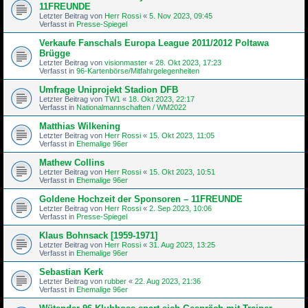
11FREUNDE
Letzter Beitrag von
Herr Rossi
«
5. Nov 2023, 09:45
Verfasst in
Presse-Spiegel
Verkaufe Fanschals Europa League 2011/2012 Poltawa
Brügge
Letzter Beitrag von
visionmaster
«
28. Okt 2023, 17:23
Verfasst in
96-Kartenbörse/Mitfahrgelegenheiten
Umfrage Uniprojekt Stadion DFB
Letzter Beitrag von
TW1
«
18. Okt 2023, 22:17
Verfasst in
Nationalmannschaften / WM2022
Matthias Wilkening
Letzter Beitrag von
Herr Rossi
«
15. Okt 2023, 11:05
Verfasst in
Ehemalige 96er
Mathew Collins
Letzter Beitrag von
Herr Rossi
«
15. Okt 2023, 10:51
Verfasst in
Ehemalige 96er
Goldene Hochzeit der Sponsoren – 11FREUNDE
Letzter Beitrag von
Herr Rossi
«
2. Sep 2023, 10:06
Verfasst in
Presse-Spiegel
Klaus Bohnsack [1959-1971]
Letzter Beitrag von
Herr Rossi
«
31. Aug 2023, 13:25
Verfasst in
Ehemalige 96er
Sebastian Kerk
Letzter Beitrag von
rubber
«
22. Aug 2023, 21:36
Verfasst in
Ehemalige 96er