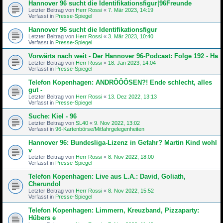
Hannover 96 sucht die Identifikationsfigur|96Freunde
Letzter Beitrag von
Herr Rossi
«
7. Mär 2023, 14:19
Verfasst in
Presse-Spiegel
Hannover 96 sucht die Identifikationsfigur
Letzter Beitrag von
Herr Rossi
«
3. Mär 2023, 10:40
Verfasst in
Presse-Spiegel
Vorwärts nach weit - Der Hannover 96-Podcast: Folge 192 - Ha
Letzter Beitrag von
Herr Rossi
«
18. Jan 2023, 14:04
Verfasst in
Presse-Spiegel
Telefon Kopenhagen: ANDRÖÖÖSEN?! Ende schlecht, alles
gut -
Letzter Beitrag von
Herr Rossi
«
13. Dez 2022, 13:13
Verfasst in
Presse-Spiegel
Suche: Kiel - 96
Letzter Beitrag von
SL40
«
9. Nov 2022, 13:02
Verfasst in
96-Kartenbörse/Mitfahrgelegenheiten
Hannover 96: Bundesliga-Lizenz in Gefahr? Martin Kind wohl
v
Letzter Beitrag von
Herr Rossi
«
8. Nov 2022, 18:00
Verfasst in
Presse-Spiegel
Telefon Kopenhagen: Live aus L.A.: David, Goliath,
Cherundol
Letzter Beitrag von
Herr Rossi
«
8. Nov 2022, 15:52
Verfasst in
Presse-Spiegel
Telefon Kopenhagen: Limmern, Kreuzband, Pizzaparty:
Hübers e