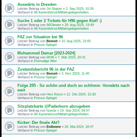
Auswärts in Dresden
Letzter Beitrag von
Jiri Stajner
«
2. Sep 2025, 10:26
Verfasst in
96-Kartenbörse/Mitfahrgelegenheiten
Suche 1 oder 2 Tickets für H96 gegen Kiel! :)
Letzter Beitrag von
96Oleeee
«
28. Aug 2025, 19:49
Verfasst in
96-Kartenbörse/Mitfahrgelegenheiten
FAZ zur Situation bei 96
Letzter Beitrag von
Bemeh
«
10. Aug 2025, 23:05
Verfasst in
Presse-Spiegel
Muhammed Damar [2023-2024]
Letzter Beitrag von
Mr96
«
7. Mär 2025, 20:41
Verfasst in
Ehemalige 96er
Zustandsbericht 96 in der FAZ
Letzter Beitrag von
Bemeh
«
3. Nov 2024, 11:40
Verfasst in
Presse-Spiegel
Folge 295 - So schön und doch so schlimm -Vorwärts nach
weit
Letzter Beitrag von
Herr Rossi
«
12. Okt 2024, 15:30
Verfasst in
Presse-Spiegel
Sitzplatzkarte @Paderborn abzugeben
Letzter Beitrag von
huesla
«
19. Sep 2024, 09:07
Verfasst in
96-Kartenbörse/Mitfahrgelegenheiten
Kicker: Der finale Akt?
Letzter Beitrag von
Erdbeere
«
28. Mai 2024, 18:47
Verfasst in
Presse-Spiegel