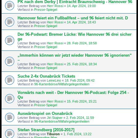
PK nach dem Derby | Eintracht Braunschweig - Hannover 96
Letzter Beitrag von
Herr Rossi
«
14. Apr 2024, 19:00
Verfasst in
Presse-Spiegel
Hannover feiert ein Fußballfest – und 96 feiert nicht mit. D
Letzter Beitrag von
Herr Rossi
«
14. Apr 2024, 18:43
Verfasst in
Presse-Spiegel
Der 96-Podwart: Bremer Lücke: Wie Hannover 96 drei sicher
ge
Letzter Beitrag von
Herr Rossi
«
28. Feb 2024, 18:58
Verfasst in
Presse-Spiegel
„Immerhin können wir jetzt wieder Hannover 96 ignorieren“
–
Letzter Beitrag von
Herr Rossi
«
25. Feb 2024, 18:34
Verfasst in
Presse-Spiegel
Suche 2-4x Osnabrück Tickets
Letzter Beitrag von
LeineLino
«
18. Feb 2024, 09:42
Verfasst in
96-Kartenbörse/Mitfahrgelegenheiten
Vorwärts nach weit - Der Hannover 96-Podcast: Folge 254 -
Qu
Letzter Beitrag von
Herr Rossi
«
15. Feb 2024, 15:21
Verfasst in
Presse-Spiegel
Auswärtsspiel on Osnabrück
Letzter Beitrag von
Jiri Stajner
«
2. Feb 2024, 11:59
Verfasst in
96-Kartenbörse/Mitfahrgelegenheiten
Stefan Strandberg [2016-2017]
Letzter Beitrag von
Tiburon
«
1. Feb 2024, 13:22
Verfasst in
Ehemalige 96er