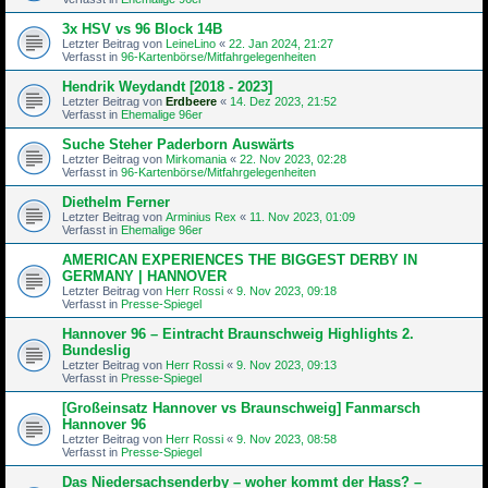
3x HSV vs 96 Block 14B
Letzter Beitrag von
LeineLino
«
22. Jan 2024, 21:27
Verfasst in
96-Kartenbörse/Mitfahrgelegenheiten
Hendrik Weydandt [2018 - 2023]
Letzter Beitrag von
Erdbeere
«
14. Dez 2023, 21:52
Verfasst in
Ehemalige 96er
Suche Steher Paderborn Auswärts
Letzter Beitrag von
Mirkomania
«
22. Nov 2023, 02:28
Verfasst in
96-Kartenbörse/Mitfahrgelegenheiten
Diethelm Ferner
Letzter Beitrag von
Arminius Rex
«
11. Nov 2023, 01:09
Verfasst in
Ehemalige 96er
AMERICAN EXPERIENCES THE BIGGEST DERBY IN
GERMANY | HANNOVER
Letzter Beitrag von
Herr Rossi
«
9. Nov 2023, 09:18
Verfasst in
Presse-Spiegel
Hannover 96 – Eintracht Braunschweig Highlights 2.
Bundeslig
Letzter Beitrag von
Herr Rossi
«
9. Nov 2023, 09:13
Verfasst in
Presse-Spiegel
[Großeinsatz Hannover vs Braunschweig] Fanmarsch
Hannover 96
Letzter Beitrag von
Herr Rossi
«
9. Nov 2023, 08:58
Verfasst in
Presse-Spiegel
Das Niedersachsenderby – woher kommt der Hass? –