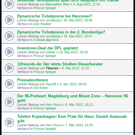
Wütender 96-Klubboss spart sich Gespräch mit Trainer
Letzter Beitrag von
Blauweißer 96er
«
4. Aug 2023, 11:50
Verfasst in
Presse-Spiegel
Dynamische Ticketpreise bei Hannover?
Letzter Beitrag von
uni.leipzig
«
30. Mai 2023, 18:48
Verfasst in
Das Stadion
Dynamische Ticketpreise in der 2. Bundesliga?
Letzter Beitrag von
uni.leipzig
«
30. Mai 2023, 18:47
Verfasst in
Fußball allgemein
Investoren-Deal der DFL geplatzt
Letzter Beitrag von
rubber
«
24. Mai 2023, 19:20
Verfasst in
Presse-Spiegel
11freunde.de: Der letzte Straßen-Steu­er­be­rater
Letzter Beitrag von
Tiburon
«
8. Mai 2023, 12:33
Verfasst in
Presse-Spiegel
Pressekonferenz
Letzter Beitrag von
Saar96
«
2. Apr 2023, 09:43
Verfasst in
Die Roten
Der 96-Podwart: Magdeburg und Mixed Zone – Hannover 96
geht
Letzter Beitrag von
Herr Rossi
«
8. Mär 2023, 18:13
Verfasst in
Presse-Spiegel
Telefon Kopenhagen: Kein Platz für Hass: Gerald Asamoah
gibt
Letzter Beitrag von
Herr Rossi
«
7. Mär 2023, 14:28
Verfasst in
Presse-Spiegel