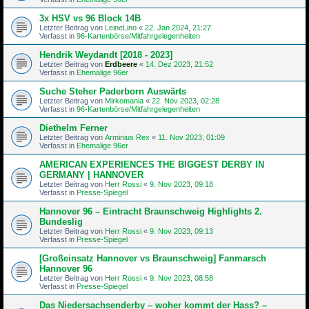
3x HSV vs 96 Block 14B
Letzter Beitrag von
LeineLino
«
22. Jan 2024, 21:27
Verfasst in
96-Kartenbörse/Mitfahrgelegenheiten
Hendrik Weydandt [2018 - 2023]
Letzter Beitrag von
Erdbeere
«
14. Dez 2023, 21:52
Verfasst in
Ehemalige 96er
Suche Steher Paderborn Auswärts
Letzter Beitrag von
Mirkomania
«
22. Nov 2023, 02:28
Verfasst in
96-Kartenbörse/Mitfahrgelegenheiten
Diethelm Ferner
Letzter Beitrag von
Arminius Rex
«
11. Nov 2023, 01:09
Verfasst in
Ehemalige 96er
AMERICAN EXPERIENCES THE BIGGEST DERBY IN
GERMANY | HANNOVER
Letzter Beitrag von
Herr Rossi
«
9. Nov 2023, 09:18
Verfasst in
Presse-Spiegel
Hannover 96 – Eintracht Braunschweig Highlights 2.
Bundeslig
Letzter Beitrag von
Herr Rossi
«
9. Nov 2023, 09:13
Verfasst in
Presse-Spiegel
[Großeinsatz Hannover vs Braunschweig] Fanmarsch
Hannover 96
Letzter Beitrag von
Herr Rossi
«
9. Nov 2023, 08:58
Verfasst in
Presse-Spiegel
Das Niedersachsenderby – woher kommt der Hass? –