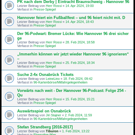
PK nach dem Derby | Eintracht Braunschweig - Hannover 96
Letzter Beitrag von
Herr Rossi
«
14. Apr 2024, 19:00
Verfasst in
Presse-Spiegel
Hannover feiert ein Fußballfest – und 96 feiert nicht mit. D
Letzter Beitrag von
Herr Rossi
«
14. Apr 2024, 18:43
Verfasst in
Presse-Spiegel
Der 96-Podwart: Bremer Lücke: Wie Hannover 96 drei sicher
ge
Letzter Beitrag von
Herr Rossi
«
28. Feb 2024, 18:58
Verfasst in
Presse-Spiegel
„Immerhin können wir jetzt wieder Hannover 96 ignorieren“
–
Letzter Beitrag von
Herr Rossi
«
25. Feb 2024, 18:34
Verfasst in
Presse-Spiegel
Suche 2-4x Osnabrück Tickets
Letzter Beitrag von
LeineLino
«
18. Feb 2024, 09:42
Verfasst in
96-Kartenbörse/Mitfahrgelegenheiten
Vorwärts nach weit - Der Hannover 96-Podcast: Folge 254 -
Qu
Letzter Beitrag von
Herr Rossi
«
15. Feb 2024, 15:21
Verfasst in
Presse-Spiegel
Auswärtsspiel on Osnabrück
Letzter Beitrag von
Jiri Stajner
«
2. Feb 2024, 11:59
Verfasst in
96-Kartenbörse/Mitfahrgelegenheiten
Stefan Strandberg [2016-2017]
Letzter Beitrag von
Tiburon
«
1. Feb 2024, 13:22
Verfasst in
Ehemalige 96er