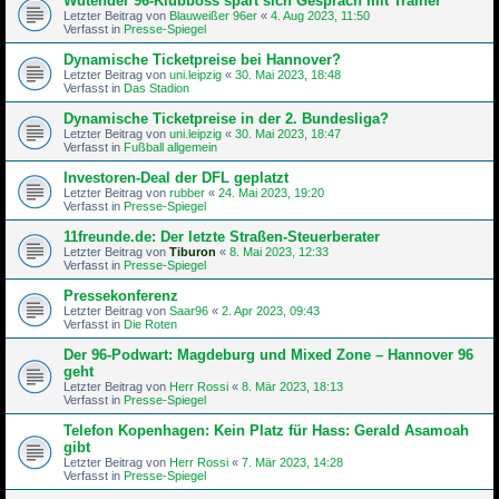
Wütender 96-Klubboss spart sich Gespräch mit Trainer
Letzter Beitrag von
Blauweißer 96er
«
4. Aug 2023, 11:50
Verfasst in
Presse-Spiegel
Dynamische Ticketpreise bei Hannover?
Letzter Beitrag von
uni.leipzig
«
30. Mai 2023, 18:48
Verfasst in
Das Stadion
Dynamische Ticketpreise in der 2. Bundesliga?
Letzter Beitrag von
uni.leipzig
«
30. Mai 2023, 18:47
Verfasst in
Fußball allgemein
Investoren-Deal der DFL geplatzt
Letzter Beitrag von
rubber
«
24. Mai 2023, 19:20
Verfasst in
Presse-Spiegel
11freunde.de: Der letzte Straßen-Steu­er­be­rater
Letzter Beitrag von
Tiburon
«
8. Mai 2023, 12:33
Verfasst in
Presse-Spiegel
Pressekonferenz
Letzter Beitrag von
Saar96
«
2. Apr 2023, 09:43
Verfasst in
Die Roten
Der 96-Podwart: Magdeburg und Mixed Zone – Hannover 96
geht
Letzter Beitrag von
Herr Rossi
«
8. Mär 2023, 18:13
Verfasst in
Presse-Spiegel
Telefon Kopenhagen: Kein Platz für Hass: Gerald Asamoah
gibt
Letzter Beitrag von
Herr Rossi
«
7. Mär 2023, 14:28
Verfasst in
Presse-Spiegel