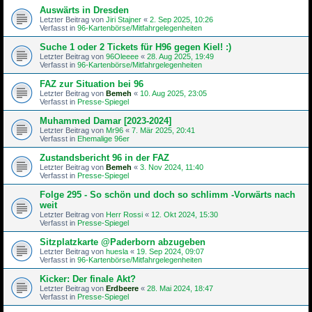
Auswärts in Dresden
Letzter Beitrag von
Jiri Stajner
«
2. Sep 2025, 10:26
Verfasst in
96-Kartenbörse/Mitfahrgelegenheiten
Suche 1 oder 2 Tickets für H96 gegen Kiel! :)
Letzter Beitrag von
96Oleeee
«
28. Aug 2025, 19:49
Verfasst in
96-Kartenbörse/Mitfahrgelegenheiten
FAZ zur Situation bei 96
Letzter Beitrag von
Bemeh
«
10. Aug 2025, 23:05
Verfasst in
Presse-Spiegel
Muhammed Damar [2023-2024]
Letzter Beitrag von
Mr96
«
7. Mär 2025, 20:41
Verfasst in
Ehemalige 96er
Zustandsbericht 96 in der FAZ
Letzter Beitrag von
Bemeh
«
3. Nov 2024, 11:40
Verfasst in
Presse-Spiegel
Folge 295 - So schön und doch so schlimm -Vorwärts nach
weit
Letzter Beitrag von
Herr Rossi
«
12. Okt 2024, 15:30
Verfasst in
Presse-Spiegel
Sitzplatzkarte @Paderborn abzugeben
Letzter Beitrag von
huesla
«
19. Sep 2024, 09:07
Verfasst in
96-Kartenbörse/Mitfahrgelegenheiten
Kicker: Der finale Akt?
Letzter Beitrag von
Erdbeere
«
28. Mai 2024, 18:47
Verfasst in
Presse-Spiegel