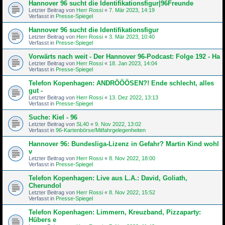
Hannover 96 sucht die Identifikationsfigur|96Freunde
Letzter Beitrag von
Herr Rossi
«
7. Mär 2023, 14:19
Verfasst in
Presse-Spiegel
Hannover 96 sucht die Identifikationsfigur
Letzter Beitrag von
Herr Rossi
«
3. Mär 2023, 10:40
Verfasst in
Presse-Spiegel
Vorwärts nach weit - Der Hannover 96-Podcast: Folge 192 - Ha
Letzter Beitrag von
Herr Rossi
«
18. Jan 2023, 14:04
Verfasst in
Presse-Spiegel
Telefon Kopenhagen: ANDRÖÖÖSEN?! Ende schlecht, alles
gut -
Letzter Beitrag von
Herr Rossi
«
13. Dez 2022, 13:13
Verfasst in
Presse-Spiegel
Suche: Kiel - 96
Letzter Beitrag von
SL40
«
9. Nov 2022, 13:02
Verfasst in
96-Kartenbörse/Mitfahrgelegenheiten
Hannover 96: Bundesliga-Lizenz in Gefahr? Martin Kind wohl
v
Letzter Beitrag von
Herr Rossi
«
8. Nov 2022, 18:00
Verfasst in
Presse-Spiegel
Telefon Kopenhagen: Live aus L.A.: David, Goliath,
Cherundol
Letzter Beitrag von
Herr Rossi
«
8. Nov 2022, 15:52
Verfasst in
Presse-Spiegel
Telefon Kopenhagen: Limmern, Kreuzband, Pizzaparty:
Hübers e