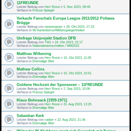
11FREUNDE
Letzter Beitrag von
Herr Rossi
«
5. Nov 2023, 09:45
Verfasst in
Presse-Spiegel
Verkaufe Fanschals Europa League 2011/2012 Poltawa
Brügge
Letzter Beitrag von
visionmaster
«
28. Okt 2023, 17:23
Verfasst in
96-Kartenbörse/Mitfahrgelegenheiten
Umfrage Uniprojekt Stadion DFB
Letzter Beitrag von
TW1
«
18. Okt 2023, 22:17
Verfasst in
Nationalmannschaften / WM2022
Matthias Wilkening
Letzter Beitrag von
Herr Rossi
«
15. Okt 2023, 11:05
Verfasst in
Ehemalige 96er
Mathew Collins
Letzter Beitrag von
Herr Rossi
«
15. Okt 2023, 10:51
Verfasst in
Ehemalige 96er
Goldene Hochzeit der Sponsoren – 11FREUNDE
Letzter Beitrag von
Herr Rossi
«
2. Sep 2023, 10:06
Verfasst in
Presse-Spiegel
Klaus Bohnsack [1959-1971]
Letzter Beitrag von
Herr Rossi
«
31. Aug 2023, 13:25
Verfasst in
Ehemalige 96er
Sebastian Kerk
Letzter Beitrag von
rubber
«
22. Aug 2023, 21:36
Verfasst in
Ehemalige 96er