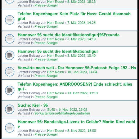
Letzter Beitrag von
Herr Rossi
«
8. Mär 2023, 18:13
Verfasst in
Presse-Spiegel
Telefon Kopenhagen: Kein Platz für Hass: Gerald Asamoah
gibt
Letzter Beitrag von
Herr Rossi
«
7. Mär 2023, 14:28
Verfasst in
Presse-Spiegel
Hannover 96 sucht die Identifikationsfigur|96Freunde
Letzter Beitrag von
Herr Rossi
«
7. Mär 2023, 14:19
Verfasst in
Presse-Spiegel
Hannover 96 sucht die Identifikationsfigur
Letzter Beitrag von
Herr Rossi
«
3. Mär 2023, 10:40
Verfasst in
Presse-Spiegel
Vorwärts nach weit - Der Hannover 96-Podcast: Folge 192 - Ha
Letzter Beitrag von
Herr Rossi
«
18. Jan 2023, 14:04
Verfasst in
Presse-Spiegel
Telefon Kopenhagen: ANDRÖÖÖSEN?! Ende schlecht, alles
gut -
Letzter Beitrag von
Herr Rossi
«
13. Dez 2022, 13:13
Verfasst in
Presse-Spiegel
Suche: Kiel - 96
Letzter Beitrag von
SL40
«
9. Nov 2022, 13:02
Verfasst in
96-Kartenbörse/Mitfahrgelegenheiten
Hannover 96: Bundesliga-Lizenz in Gefahr? Martin Kind wohl
v
Letzter Beitrag von
Herr Rossi
«
8. Nov 2022, 18:00
Verfasst in
Presse-Spiegel