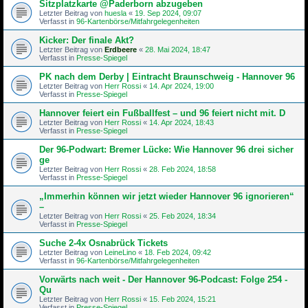
Sitzplatzkarte @Paderborn abzugeben
Letzter Beitrag von
huesla
«
19. Sep 2024, 09:07
Verfasst in
96-Kartenbörse/Mitfahrgelegenheiten
Kicker: Der finale Akt?
Letzter Beitrag von
Erdbeere
«
28. Mai 2024, 18:47
Verfasst in
Presse-Spiegel
PK nach dem Derby | Eintracht Braunschweig - Hannover 96
Letzter Beitrag von
Herr Rossi
«
14. Apr 2024, 19:00
Verfasst in
Presse-Spiegel
Hannover feiert ein Fußballfest – und 96 feiert nicht mit. D
Letzter Beitrag von
Herr Rossi
«
14. Apr 2024, 18:43
Verfasst in
Presse-Spiegel
Der 96-Podwart: Bremer Lücke: Wie Hannover 96 drei sicher
ge
Letzter Beitrag von
Herr Rossi
«
28. Feb 2024, 18:58
Verfasst in
Presse-Spiegel
„Immerhin können wir jetzt wieder Hannover 96 ignorieren“
–
Letzter Beitrag von
Herr Rossi
«
25. Feb 2024, 18:34
Verfasst in
Presse-Spiegel
Suche 2-4x Osnabrück Tickets
Letzter Beitrag von
LeineLino
«
18. Feb 2024, 09:42
Verfasst in
96-Kartenbörse/Mitfahrgelegenheiten
Vorwärts nach weit - Der Hannover 96-Podcast: Folge 254 -
Qu
Letzter Beitrag von
Herr Rossi
«
15. Feb 2024, 15:21
Verfasst in
Presse-Spiegel