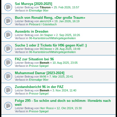
Sei Muroya [2020-2025]
Letzter Beitrag von
Tiburon
«
25. Feb 2026, 15:57
Verfasst in
Ehemalige 96er
Buch von Ronald Reng, «Der große Traum»
Letzter Beitrag von
alerich24
«
19. Jan 2026, 16:19
Verfasst in
Pinboard / Gästebuch
Auswärts in Dresden
Letzter Beitrag von
Jiri Stajner
«
2. Sep 2025, 10:26
Verfasst in
96-Kartenbörse/Mitfahrgelegenheiten
Suche 1 oder 2 Tickets für H96 gegen Kiel! :)
Letzter Beitrag von
96Oleeee
«
28. Aug 2025, 19:49
Verfasst in
96-Kartenbörse/Mitfahrgelegenheiten
FAZ zur Situation bei 96
Letzter Beitrag von
Bemeh
«
10. Aug 2025, 23:05
Verfasst in
Presse-Spiegel
Muhammed Damar [2023-2024]
Letzter Beitrag von
Mr96
«
7. Mär 2025, 20:41
Verfasst in
Ehemalige 96er
Zustandsbericht 96 in der FAZ
Letzter Beitrag von
Bemeh
«
3. Nov 2024, 11:40
Verfasst in
Presse-Spiegel
Folge 295 - So schön und doch so schlimm -Vorwärts nach
weit
Letzter Beitrag von
Herr Rossi
«
12. Okt 2024, 15:30
Verfasst in
Presse-Spiegel