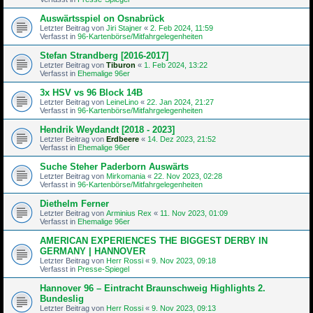
Auswärtsspiel on Osnabrück
Letzter Beitrag von
Jiri Stajner
«
2. Feb 2024, 11:59
Verfasst in
96-Kartenbörse/Mitfahrgelegenheiten
Stefan Strandberg [2016-2017]
Letzter Beitrag von
Tiburon
«
1. Feb 2024, 13:22
Verfasst in
Ehemalige 96er
3x HSV vs 96 Block 14B
Letzter Beitrag von
LeineLino
«
22. Jan 2024, 21:27
Verfasst in
96-Kartenbörse/Mitfahrgelegenheiten
Hendrik Weydandt [2018 - 2023]
Letzter Beitrag von
Erdbeere
«
14. Dez 2023, 21:52
Verfasst in
Ehemalige 96er
Suche Steher Paderborn Auswärts
Letzter Beitrag von
Mirkomania
«
22. Nov 2023, 02:28
Verfasst in
96-Kartenbörse/Mitfahrgelegenheiten
Diethelm Ferner
Letzter Beitrag von
Arminius Rex
«
11. Nov 2023, 01:09
Verfasst in
Ehemalige 96er
AMERICAN EXPERIENCES THE BIGGEST DERBY IN
GERMANY | HANNOVER
Letzter Beitrag von
Herr Rossi
«
9. Nov 2023, 09:18
Verfasst in
Presse-Spiegel
Hannover 96 – Eintracht Braunschweig Highlights 2.
Bundeslig
Letzter Beitrag von
Herr Rossi
«
9. Nov 2023, 09:13