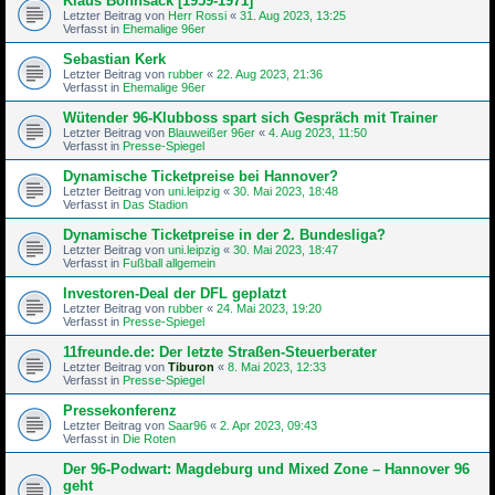
Klaus Bohnsack [1959-1971]
Letzter Beitrag von
Herr Rossi
«
31. Aug 2023, 13:25
Verfasst in
Ehemalige 96er
Sebastian Kerk
Letzter Beitrag von
rubber
«
22. Aug 2023, 21:36
Verfasst in
Ehemalige 96er
Wütender 96-Klubboss spart sich Gespräch mit Trainer
Letzter Beitrag von
Blauweißer 96er
«
4. Aug 2023, 11:50
Verfasst in
Presse-Spiegel
Dynamische Ticketpreise bei Hannover?
Letzter Beitrag von
uni.leipzig
«
30. Mai 2023, 18:48
Verfasst in
Das Stadion
Dynamische Ticketpreise in der 2. Bundesliga?
Letzter Beitrag von
uni.leipzig
«
30. Mai 2023, 18:47
Verfasst in
Fußball allgemein
Investoren-Deal der DFL geplatzt
Letzter Beitrag von
rubber
«
24. Mai 2023, 19:20
Verfasst in
Presse-Spiegel
11freunde.de: Der letzte Straßen-Steu­er­be­rater
Letzter Beitrag von
Tiburon
«
8. Mai 2023, 12:33
Verfasst in
Presse-Spiegel
Pressekonferenz
Letzter Beitrag von
Saar96
«
2. Apr 2023, 09:43
Verfasst in
Die Roten
Der 96-Podwart: Magdeburg und Mixed Zone – Hannover 96
geht