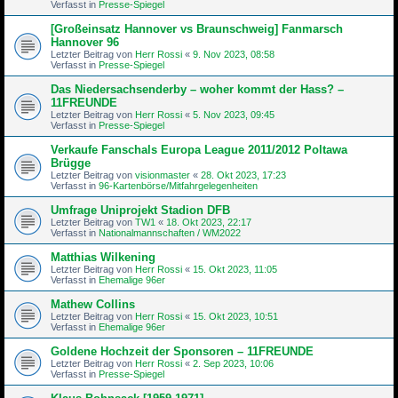
Verfasst in
Presse-Spiegel
[Großeinsatz Hannover vs Braunschweig] Fanmarsch
Hannover 96
Letzter Beitrag von
Herr Rossi
«
9. Nov 2023, 08:58
Verfasst in
Presse-Spiegel
Das Niedersachsenderby – woher kommt der Hass? –
11FREUNDE
Letzter Beitrag von
Herr Rossi
«
5. Nov 2023, 09:45
Verfasst in
Presse-Spiegel
Verkaufe Fanschals Europa League 2011/2012 Poltawa
Brügge
Letzter Beitrag von
visionmaster
«
28. Okt 2023, 17:23
Verfasst in
96-Kartenbörse/Mitfahrgelegenheiten
Umfrage Uniprojekt Stadion DFB
Letzter Beitrag von
TW1
«
18. Okt 2023, 22:17
Verfasst in
Nationalmannschaften / WM2022
Matthias Wilkening
Letzter Beitrag von
Herr Rossi
«
15. Okt 2023, 11:05
Verfasst in
Ehemalige 96er
Mathew Collins
Letzter Beitrag von
Herr Rossi
«
15. Okt 2023, 10:51
Verfasst in
Ehemalige 96er
Goldene Hochzeit der Sponsoren – 11FREUNDE
Letzter Beitrag von
Herr Rossi
«
2. Sep 2023, 10:06
Verfasst in
Presse-Spiegel