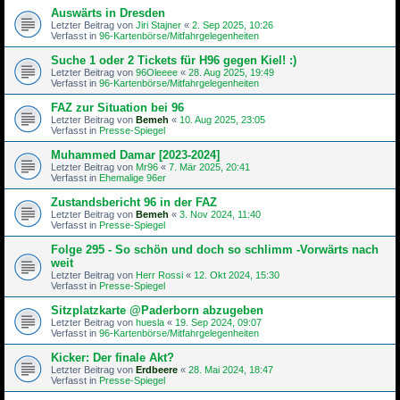
Auswärts in Dresden
Letzter Beitrag von
Jiri Stajner
«
2. Sep 2025, 10:26
Verfasst in
96-Kartenbörse/Mitfahrgelegenheiten
Suche 1 oder 2 Tickets für H96 gegen Kiel! :)
Letzter Beitrag von
96Oleeee
«
28. Aug 2025, 19:49
Verfasst in
96-Kartenbörse/Mitfahrgelegenheiten
FAZ zur Situation bei 96
Letzter Beitrag von
Bemeh
«
10. Aug 2025, 23:05
Verfasst in
Presse-Spiegel
Muhammed Damar [2023-2024]
Letzter Beitrag von
Mr96
«
7. Mär 2025, 20:41
Verfasst in
Ehemalige 96er
Zustandsbericht 96 in der FAZ
Letzter Beitrag von
Bemeh
«
3. Nov 2024, 11:40
Verfasst in
Presse-Spiegel
Folge 295 - So schön und doch so schlimm -Vorwärts nach
weit
Letzter Beitrag von
Herr Rossi
«
12. Okt 2024, 15:30
Verfasst in
Presse-Spiegel
Sitzplatzkarte @Paderborn abzugeben
Letzter Beitrag von
huesla
«
19. Sep 2024, 09:07
Verfasst in
96-Kartenbörse/Mitfahrgelegenheiten
Kicker: Der finale Akt?
Letzter Beitrag von
Erdbeere
«
28. Mai 2024, 18:47
Verfasst in
Presse-Spiegel