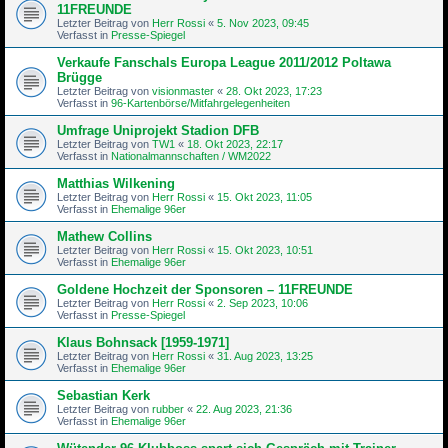
11FREUNDE
Letzter Beitrag von
Herr Rossi
«
5. Nov 2023, 09:45
Verfasst in
Presse-Spiegel
Verkaufe Fanschals Europa League 2011/2012 Poltawa
Brügge
Letzter Beitrag von
visionmaster
«
28. Okt 2023, 17:23
Verfasst in
96-Kartenbörse/Mitfahrgelegenheiten
Umfrage Uniprojekt Stadion DFB
Letzter Beitrag von
TW1
«
18. Okt 2023, 22:17
Verfasst in
Nationalmannschaften / WM2022
Matthias Wilkening
Letzter Beitrag von
Herr Rossi
«
15. Okt 2023, 11:05
Verfasst in
Ehemalige 96er
Mathew Collins
Letzter Beitrag von
Herr Rossi
«
15. Okt 2023, 10:51
Verfasst in
Ehemalige 96er
Goldene Hochzeit der Sponsoren – 11FREUNDE
Letzter Beitrag von
Herr Rossi
«
2. Sep 2023, 10:06
Verfasst in
Presse-Spiegel
Klaus Bohnsack [1959-1971]
Letzter Beitrag von
Herr Rossi
«
31. Aug 2023, 13:25
Verfasst in
Ehemalige 96er
Sebastian Kerk
Letzter Beitrag von
rubber
«
22. Aug 2023, 21:36
Verfasst in
Ehemalige 96er