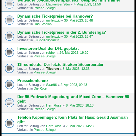
Wütender 96-Klubboss spart sich Gespräch mit Trainer
Letzter Beitrag von
Blauweißer 96er
«
4. Aug 2023, 11:50
Verfasst in
Presse-Spiegel
Dynamische Ticketpreise bei Hannover?
Letzter Beitrag von
uni.leipzig
«
30. Mai 2023, 18:48
Verfasst in
Das Stadion
Dynamische Ticketpreise in der 2. Bundesliga?
Letzter Beitrag von
uni.leipzig
«
30. Mai 2023, 18:47
Verfasst in
Fußball allgemein
Investoren-Deal der DFL geplatzt
Letzter Beitrag von
rubber
«
24. Mai 2023, 19:20
Verfasst in
Presse-Spiegel
11freunde.de: Der letzte Straßen-Steu­er­be­rater
Letzter Beitrag von
Tiburon
«
8. Mai 2023, 12:33
Verfasst in
Presse-Spiegel
Pressekonferenz
Letzter Beitrag von
Saar96
«
2. Apr 2023, 09:43
Verfasst in
Die Roten
Der 96-Podwart: Magdeburg und Mixed Zone – Hannover 96
geht
Letzter Beitrag von
Herr Rossi
«
8. Mär 2023, 18:13
Verfasst in
Presse-Spiegel
Telefon Kopenhagen: Kein Platz für Hass: Gerald Asamoah
gibt
Letzter Beitrag von
Herr Rossi
«
7. Mär 2023, 14:28
Verfasst in
Presse-Spiegel