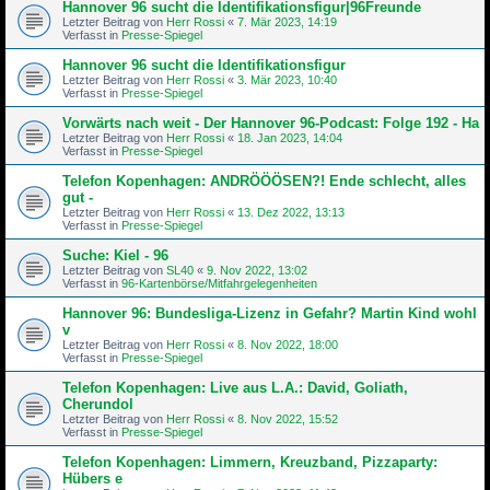
Hannover 96 sucht die Identifikationsfigur|96Freunde
Letzter Beitrag von
Herr Rossi
«
7. Mär 2023, 14:19
Verfasst in
Presse-Spiegel
Hannover 96 sucht die Identifikationsfigur
Letzter Beitrag von
Herr Rossi
«
3. Mär 2023, 10:40
Verfasst in
Presse-Spiegel
Vorwärts nach weit - Der Hannover 96-Podcast: Folge 192 - Ha
Letzter Beitrag von
Herr Rossi
«
18. Jan 2023, 14:04
Verfasst in
Presse-Spiegel
Telefon Kopenhagen: ANDRÖÖÖSEN?! Ende schlecht, alles
gut -
Letzter Beitrag von
Herr Rossi
«
13. Dez 2022, 13:13
Verfasst in
Presse-Spiegel
Suche: Kiel - 96
Letzter Beitrag von
SL40
«
9. Nov 2022, 13:02
Verfasst in
96-Kartenbörse/Mitfahrgelegenheiten
Hannover 96: Bundesliga-Lizenz in Gefahr? Martin Kind wohl
v
Letzter Beitrag von
Herr Rossi
«
8. Nov 2022, 18:00
Verfasst in
Presse-Spiegel
Telefon Kopenhagen: Live aus L.A.: David, Goliath,
Cherundol
Letzter Beitrag von
Herr Rossi
«
8. Nov 2022, 15:52
Verfasst in
Presse-Spiegel
Telefon Kopenhagen: Limmern, Kreuzband, Pizzaparty:
Hübers e