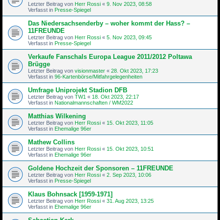
Letzter Beitrag von
Herr Rossi
«
9. Nov 2023, 08:58
Verfasst in
Presse-Spiegel
Das Niedersachsenderby – woher kommt der Hass? –
11FREUNDE
Letzter Beitrag von
Herr Rossi
«
5. Nov 2023, 09:45
Verfasst in
Presse-Spiegel
Verkaufe Fanschals Europa League 2011/2012 Poltawa
Brügge
Letzter Beitrag von
visionmaster
«
28. Okt 2023, 17:23
Verfasst in
96-Kartenbörse/Mitfahrgelegenheiten
Umfrage Uniprojekt Stadion DFB
Letzter Beitrag von
TW1
«
18. Okt 2023, 22:17
Verfasst in
Nationalmannschaften / WM2022
Matthias Wilkening
Letzter Beitrag von
Herr Rossi
«
15. Okt 2023, 11:05
Verfasst in
Ehemalige 96er
Mathew Collins
Letzter Beitrag von
Herr Rossi
«
15. Okt 2023, 10:51
Verfasst in
Ehemalige 96er
Goldene Hochzeit der Sponsoren – 11FREUNDE
Letzter Beitrag von
Herr Rossi
«
2. Sep 2023, 10:06
Verfasst in
Presse-Spiegel
Klaus Bohnsack [1959-1971]
Letzter Beitrag von
Herr Rossi
«
31. Aug 2023, 13:25
Verfasst in
Ehemalige 96er