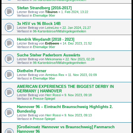
Stefan Strandberg [2016-2017]
Letzter Beitrag von
Tiburon
«
1. Feb 2024, 13:22
Verfasst in
Ehemalige 96er
3x HSV vs 96 Block 14B
Letzter Beitrag von
LeineLino
«
22. Jan 2024, 21:27
Verfasst in
96-Kartenbörse/Mitfahrgelegenheiten
Hendrik Weydandt [2018 - 2023]
Letzter Beitrag von
Erdbeere
«
14. Dez 2023, 21:52
Verfasst in
Ehemalige 96er
Suche Steher Paderborn Auswärts
Letzter Beitrag von
Mirkomania
«
22. Nov 2023, 02:28
Verfasst in
96-Kartenbörse/Mitfahrgelegenheiten
Diethelm Ferner
Letzter Beitrag von
Arminius Rex
«
11. Nov 2023, 01:09
Verfasst in
Ehemalige 96er
AMERICAN EXPERIENCES THE BIGGEST DERBY IN
GERMANY | HANNOVER
Letzter Beitrag von
Herr Rossi
«
9. Nov 2023, 09:18
Verfasst in
Presse-Spiegel
Hannover 96 – Eintracht Braunschweig Highlights 2.
Bundeslig
Letzter Beitrag von
Herr Rossi
«
9. Nov 2023, 09:13
Verfasst in
Presse-Spiegel
[Großeinsatz Hannover vs Braunschweig] Fanmarsch
Hannover 96