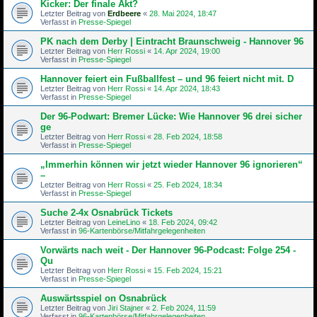
Kicker: Der finale Akt?
Letzter Beitrag von
Erdbeere
«
28. Mai 2024, 18:47
Verfasst in
Presse-Spiegel
PK nach dem Derby | Eintracht Braunschweig - Hannover 96
Letzter Beitrag von
Herr Rossi
«
14. Apr 2024, 19:00
Verfasst in
Presse-Spiegel
Hannover feiert ein Fußballfest – und 96 feiert nicht mit. D
Letzter Beitrag von
Herr Rossi
«
14. Apr 2024, 18:43
Verfasst in
Presse-Spiegel
Der 96-Podwart: Bremer Lücke: Wie Hannover 96 drei sicher
ge
Letzter Beitrag von
Herr Rossi
«
28. Feb 2024, 18:58
Verfasst in
Presse-Spiegel
„Immerhin können wir jetzt wieder Hannover 96 ignorieren“
–
Letzter Beitrag von
Herr Rossi
«
25. Feb 2024, 18:34
Verfasst in
Presse-Spiegel
Suche 2-4x Osnabrück Tickets
Letzter Beitrag von
LeineLino
«
18. Feb 2024, 09:42
Verfasst in
96-Kartenbörse/Mitfahrgelegenheiten
Vorwärts nach weit - Der Hannover 96-Podcast: Folge 254 -
Qu
Letzter Beitrag von
Herr Rossi
«
15. Feb 2024, 15:21
Verfasst in
Presse-Spiegel
Auswärtsspiel on Osnabrück
Letzter Beitrag von
Jiri Stajner
«
2. Feb 2024, 11:59
Verfasst in
96-Kartenbörse/Mitfahrgelegenheiten