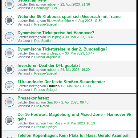
Sebastian Kerk
Letzter Beitrag von
rubber
«
22. Aug 2023, 21:36
Verfasst in
Ehemalige 96er
Wütender 96-Klubboss spart sich Gespräch mit Trainer
Letzter Beitrag von
Blauweißer 96er
«
4. Aug 2023, 11:50
Verfasst in
Presse-Spiegel
Dynamische Ticketpreise bei Hannover?
Letzter Beitrag von
uni.leipzig
«
30. Mai 2023, 18:48
Verfasst in
Das Stadion
Dynamische Ticketpreise in der 2. Bundesliga?
Letzter Beitrag von
uni.leipzig
«
30. Mai 2023, 18:47
Verfasst in
Fußball allgemein
Investoren-Deal der DFL geplatzt
Letzter Beitrag von
rubber
«
24. Mai 2023, 19:20
Verfasst in
Presse-Spiegel
11freunde.de: Der letzte Straßen-Steu­er­be­rater
Letzter Beitrag von
Tiburon
«
8. Mai 2023, 12:33
Verfasst in
Presse-Spiegel
Pressekonferenz
Letzter Beitrag von
Saar96
«
2. Apr 2023, 09:43
Verfasst in
Die Roten
Der 96-Podwart: Magdeburg und Mixed Zone – Hannover 96
geht
Letzter Beitrag von
Herr Rossi
«
8. Mär 2023, 18:13
Verfasst in
Presse-Spiegel
Telefon Kopenhagen: Kein Platz für Hass: Gerald Asamoah