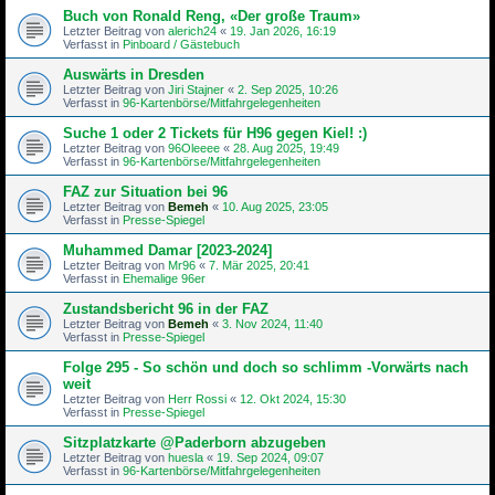
Buch von Ronald Reng, «Der große Traum»
Letzter Beitrag von
alerich24
«
19. Jan 2026, 16:19
Verfasst in
Pinboard / Gästebuch
Auswärts in Dresden
Letzter Beitrag von
Jiri Stajner
«
2. Sep 2025, 10:26
Verfasst in
96-Kartenbörse/Mitfahrgelegenheiten
Suche 1 oder 2 Tickets für H96 gegen Kiel! :)
Letzter Beitrag von
96Oleeee
«
28. Aug 2025, 19:49
Verfasst in
96-Kartenbörse/Mitfahrgelegenheiten
FAZ zur Situation bei 96
Letzter Beitrag von
Bemeh
«
10. Aug 2025, 23:05
Verfasst in
Presse-Spiegel
Muhammed Damar [2023-2024]
Letzter Beitrag von
Mr96
«
7. Mär 2025, 20:41
Verfasst in
Ehemalige 96er
Zustandsbericht 96 in der FAZ
Letzter Beitrag von
Bemeh
«
3. Nov 2024, 11:40
Verfasst in
Presse-Spiegel
Folge 295 - So schön und doch so schlimm -Vorwärts nach
weit
Letzter Beitrag von
Herr Rossi
«
12. Okt 2024, 15:30
Verfasst in
Presse-Spiegel
Sitzplatzkarte @Paderborn abzugeben
Letzter Beitrag von
huesla
«
19. Sep 2024, 09:07
Verfasst in
96-Kartenbörse/Mitfahrgelegenheiten