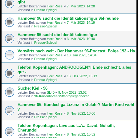
gibt
Letzter Beitrag von
Herr Rossi
«
7. Mär 2023, 14:28
Verfasst in
Presse-Spiegel
Hannover 96 sucht die Identifikationsfigur|96Freunde
Letzter Beitrag von
Herr Rossi
«
7. Mär 2023, 14:19
Verfasst in
Presse-Spiegel
Hannover 96 sucht die Identifikationsfigur
Letzter Beitrag von
Herr Rossi
«
3. Mär 2023, 10:40
Verfasst in
Presse-Spiegel
Vorwärts nach weit - Der Hannover 96-Podcast: Folge 192 - Ha
Letzter Beitrag von
Herr Rossi
«
18. Jan 2023, 14:04
Verfasst in
Presse-Spiegel
Telefon Kopenhagen: ANDRÖÖÖSEN?! Ende schlecht, alles
gut -
Letzter Beitrag von
Herr Rossi
«
13. Dez 2022, 13:13
Verfasst in
Presse-Spiegel
Suche: Kiel - 96
Letzter Beitrag von
SL40
«
9. Nov 2022, 13:02
Verfasst in
96-Kartenbörse/Mitfahrgelegenheiten
Hannover 96: Bundesliga-Lizenz in Gefahr? Martin Kind wohl
v
Letzter Beitrag von
Herr Rossi
«
8. Nov 2022, 18:00
Verfasst in
Presse-Spiegel
Telefon Kopenhagen: Live aus L.A.: David, Goliath,
Cherundol
Letzter Beitrag von
Herr Rossi
«
8. Nov 2022, 15:52
Verfasst in
Presse-Spiegel