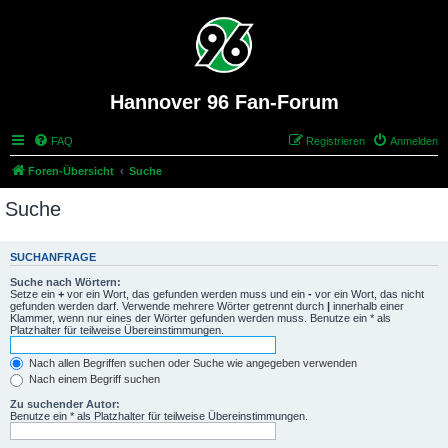
Hannover 96 Fan-Forum
FAQ
Registrieren
Anmelden
Foren-Übersicht
Suche
Suche
SUCHANFRAGE
Suche nach Wörtern:
Setze ein
+
vor ein Wort, das gefunden werden muss und ein
-
vor ein Wort, das nicht
gefunden werden darf. Verwende mehrere Wörter getrennt durch
|
innerhalb einer
Klammer, wenn nur eines der Wörter gefunden werden muss. Benutze ein * als
Platzhalter für teilweise Übereinstimmungen.
Nach allen Begriffen suchen oder Suche wie angegeben verwenden
Nach einem Begriff suchen
Zu suchender Autor:
Benutze ein * als Platzhalter für teilweise Übereinstimmungen.