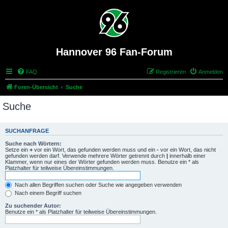
Hannover 96 Fan-Forum
FAQ
Registrieren
Anmelden
Foren-Übersicht
Suche
Suche
SUCHANFRAGE
Suche nach Wörtern:
Setze ein
+
vor ein Wort, das gefunden werden muss und ein
-
vor ein Wort, das nicht
gefunden werden darf. Verwende mehrere Wörter getrennt durch
|
innerhalb einer
Klammer, wenn nur eines der Wörter gefunden werden muss. Benutze ein * als
Platzhalter für teilweise Übereinstimmungen.
Nach allen Begriffen suchen oder Suche wie angegeben verwenden
Nach einem Begriff suchen
Zu suchender Autor:
Benutze ein * als Platzhalter für teilweise Übereinstimmungen.