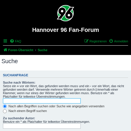
Hannover 96 Fan-Forum
FAQ
Registrieren
Anmelden
Foren-Übersicht
Suche
Suche
SUCHANFRAGE
Suche nach Wörtern:
Setze ein
+
vor ein Wort, das gefunden werden muss und ein
-
vor ein Wort, das nicht
gefunden werden darf. Verwende mehrere Wörter getrennt durch
|
innerhalb einer
Klammer, wenn nur eines der Wörter gefunden werden muss. Benutze ein * als
Platzhalter für teilweise Übereinstimmungen.
Nach allen Begriffen suchen oder Suche wie angegeben verwenden
Nach einem Begriff suchen
Zu suchender Autor:
Benutze ein * als Platzhalter für teilweise Übereinstimmungen.