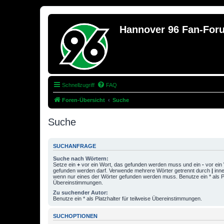
Hannover 96 Fan-For
Schnellzugriff
FAQ
Foren-Übersicht
Suche
Suche
SUCHANFRAGE
Suche nach Wörtern:
Setze ein
+
vor ein Wort, das gefunden werden muss und ein
-
vor ein 
gefunden werden darf. Verwende mehrere Wörter getrennt durch
|
inne
wenn nur eines der Wörter gefunden werden muss. Benutze ein * als Pla
Übereinstimmungen.
Zu suchender Autor:
Benutze ein * als Platzhalter für teilweise Übereinstimmungen.
SUCHOPTIONEN