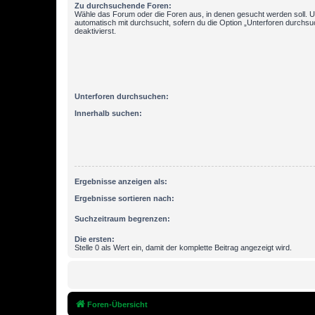
Zu durchsuchende Foren:
Wähle das Forum oder die Foren aus, in denen gesucht werden soll. 
automatisch mit durchsucht, sofern du die Option „Unterforen durchsu
deaktivierst.
Unterforen durchsuchen:
Innerhalb suchen:
Ergebnisse anzeigen als:
Ergebnisse sortieren nach:
Suchzeitraum begrenzen:
Die ersten:
Stelle 0 als Wert ein, damit der komplette Beitrag angezeigt wird.
Foren-Übersicht