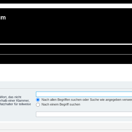
um
Wort, das nicht
Nach allen Begriffen suchen oder Suche wie angegeben verwe
rhalb einer Klammer,
tzhalter für teilweise
Nach einem Begriff suchen