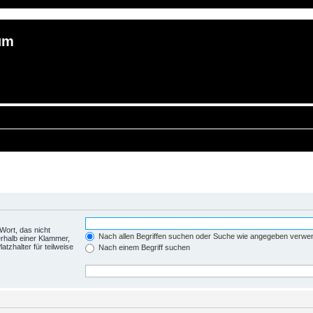
um
Wort, das nicht
Nach allen Begriffen suchen oder Suche wie angegeben verwe
rhalb einer Klammer,
tzhalter für teilweise
Nach einem Begriff suchen