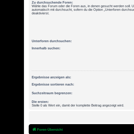
Zu durchsuchende Foren:
Wähle das Forum oder die Foren aus, in denen gesucht werden soll. 
automatisch mit durchsucht, sofern du die Option „Unterforen durchsu
deaktivierst.
Unterforen durchsuchen:
Innerhalb suchen:
Ergebnisse anzeigen als:
Ergebnisse sortieren nach:
Suchzeitraum begrenzen:
Die ersten:
Stelle 0 als Wert ein, damit der komplette Beitrag angezeigt wird.
Foren-Übersicht