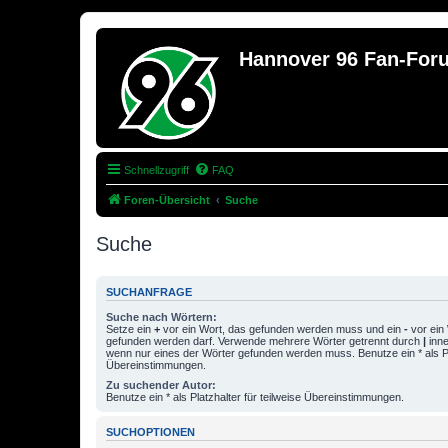
Hannover 96 Fan-For
Schnellzugriff
FAQ
Foren-Übersicht
Suche
Suche
SUCHANFRAGE
Suche nach Wörtern:
Setze ein
+
vor ein Wort, das gefunden werden muss und ein
-
vor ein 
gefunden werden darf. Verwende mehrere Wörter getrennt durch
|
inne
wenn nur eines der Wörter gefunden werden muss. Benutze ein * als Pla
Übereinstimmungen.
Zu suchender Autor:
Benutze ein * als Platzhalter für teilweise Übereinstimmungen.
SUCHOPTIONEN