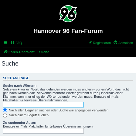
Hannover 96 Fan-Forum
FAQ
Registrieren
Anmelden
Foren-Übersicht
Suche
Suche
SUCHANFRAGE
Suche nach Wörtern:
Setze ein
+
vor ein Wort, das gefunden werden muss und ein
-
vor ein Wort, das nicht
gefunden werden darf. Verwende mehrere Wörter getrennt durch
|
innerhalb einer
Klammer, wenn nur eines der Wörter gefunden werden muss. Benutze ein * als
Platzhalter für teilweise Übereinstimmungen.
Nach allen Begriffen suchen oder Suche wie angegeben verwenden
Nach einem Begriff suchen
Zu suchender Autor:
Benutze ein * als Platzhalter für teilweise Übereinstimmungen.