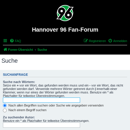
Hannover 96 Fan-Forum
FAQ
Registrieren
Anmelden
Foren-Übersicht
Suche
Suche
SUCHANFRAGE
Suche nach Wörtern:
Setze ein
+
vor ein Wort, das gefunden werden muss und ein
-
vor ein Wort, das nicht
gefunden werden darf. Verwende mehrere Wörter getrennt durch
|
innerhalb einer
Klammer, wenn nur eines der Wörter gefunden werden muss. Benutze ein * als
Platzhalter für teilweise Übereinstimmungen.
Nach allen Begriffen suchen oder Suche wie angegeben verwenden
Nach einem Begriff suchen
Zu suchender Autor:
Benutze ein * als Platzhalter für teilweise Übereinstimmungen.