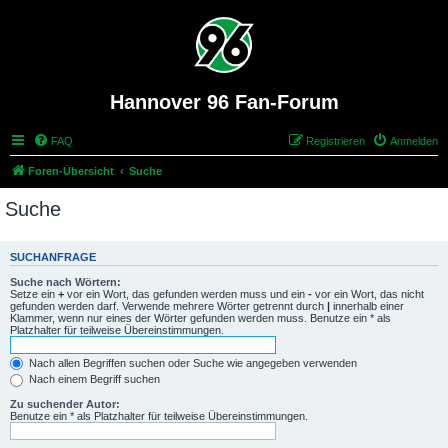
Hannover 96 Fan-Forum
FAQ
Registrieren
Anmelden
Foren-Übersicht
Suche
Suche
SUCHANFRAGE
Suche nach Wörtern:
Setze ein
+
vor ein Wort, das gefunden werden muss und ein
-
vor ein Wort, das nicht
gefunden werden darf. Verwende mehrere Wörter getrennt durch
|
innerhalb einer
Klammer, wenn nur eines der Wörter gefunden werden muss. Benutze ein * als
Platzhalter für teilweise Übereinstimmungen.
Nach allen Begriffen suchen oder Suche wie angegeben verwenden
Nach einem Begriff suchen
Zu suchender Autor:
Benutze ein * als Platzhalter für teilweise Übereinstimmungen.